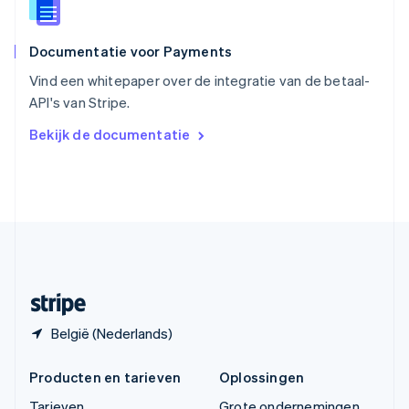
Thailand
ไทย
English
Documentatie voor Payments
Tsjechië
English
Vind een whitepaper over de integratie van de betaal-
Vasteland van China
API's van Stripe.
简体中文
English
Verenigd Koninkrijk
Bekijk de documentatie
English
Verenigde Arabische Emiraten
English
Verenigde Staten
English
Español
简体中文
Zweden
Svenska
English
Zwitserland
Deutsch
Français
Italiano
English
België (Nederlands)
Producten en tarieven
Oplossingen
Tarieven
Grote ondernemingen