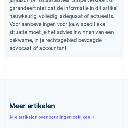
Cyprus
garandeert niet dat de informatie in dit artikel
English
nauwkeurig, volledig, adequaat of actueel is.
Denemarken
English
Voor aanbevelingen voor jouw specifieke
Duitsland
situatie moet je het advies inwinnen van een
Deutsch
English
Estland
bekwame, in je rechtsgebied bevoegde
English
advocaat of accountant.
Finland
English
Svenska
Frankrijk
Français
English
Gibraltar
English
Griekenland
English
Hongarije
Meer artikelen
English
Hongkong SAR, China
English
简体中文
Alle artikelen over betalingen bekijken
Ierland
English