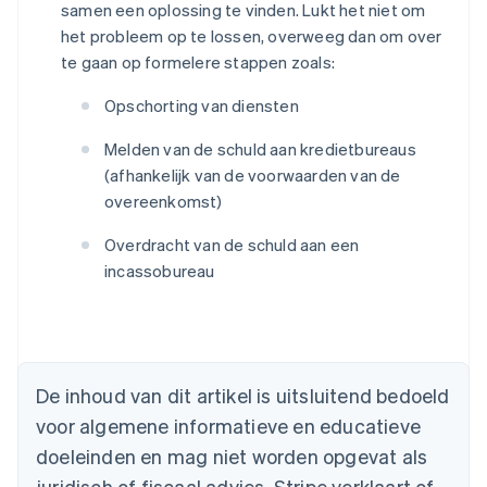
samen een oplossing te vinden. Lukt het niet om
het probleem op te lossen, overweeg dan om over
te gaan op formelere stappen zoals:
Opschorting van diensten
Melden van de schuld aan kredietbureaus
(afhankelijk van de voorwaarden van de
overeenkomst)
Overdracht van de schuld aan een
incassobureau
Australië
English
België
Nederlands
Français
Deutsch
English
Brazilië
De inhoud van dit artikel is uitsluitend bedoeld
Português
English
Bulgarije
voor algemene informatieve en educatieve
English
doeleinden en mag niet worden opgevat als
Canada
juridisch of fiscaal advies. Stripe verklaart of
English
Français