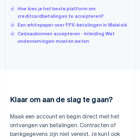
India
Hoe kies je het beste platform om
English
creditcardbetalingen te accepteren?
Italië
Italiano
English
Een whitepaper over FPX-betalingen in Maleisië
Japan
Cadeaubonnen accepteren - Inleiding Wat
日本語
English
ondernemingen moeten weten
Kroatië
English
Italiano
Letland
English
Liechtenstein
Deutsch
English
Litouwen
English
Luxemburg
Klaar om aan de slag te gaan?
Français
Deutsch
English
Maleisië
English
简体中文
Maak een account en begin direct met het
Malta
ontvangen van betalingen. Contracten of
English
Mexico
bankgegevens zijn niet vereist. Je kunt ook
Español
English