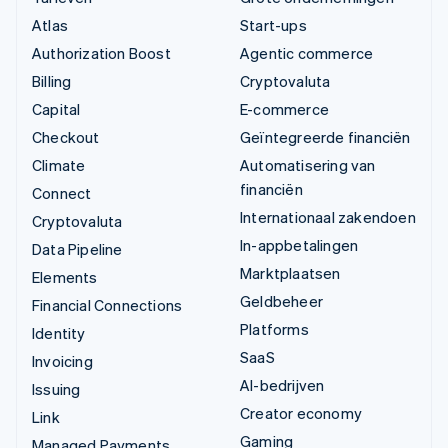
Atlas
Start-ups
Authorization Boost
Agentic commerce
Billing
Cryptovaluta
Capital
E-commerce
Checkout
Geïntegreerde financiën
Climate
Automatisering van
financiën
Connect
Internationaal zakendoen
Cryptovaluta
In-appbetalingen
Data Pipeline
Marktplaatsen
Elements
Geldbeheer
Financial Connections
Platforms
Identity
SaaS
Invoicing
AI-bedrijven
Issuing
Creator economy
Link
Gaming
Managed Payments