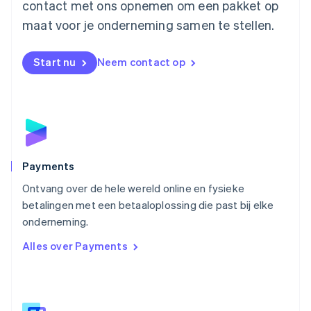
contact met ons opnemen om een pakket op
Nederland
maat voor je onderneming samen te stellen.
Nederlands
English
Nieuw-Zeeland
English
Start nu
Neem contact op
Noorwegen
English
Oostenrijk
Deutsch
English
Polen
English
Portugal
Português
English
Payments
Roemenië
Ontvang over de hele wereld online en fysieke
English
betalingen met een betaaloplossing die past bij elke
Singapore
English
简体中文
onderneming.
Slovenië
Alles over Payments
English
Italiano
Slowakije
English
Spanje
Español
English