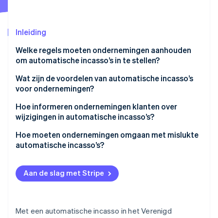
Oprichting van een start-up
Climate
Ecosysteem
Inleiding
CO₂-verwijdering
Partners
Identity
Welke regels moeten ondernemingen aanhouden
Stripe App Marketplace
Online identiteitsverificatie
om automatische incasso’s in te stellen?
Wat zijn de voordelen van automatische incasso’s
voor ondernemingen?
Hoe informeren ondernemingen klanten over
Stripe Sessions 2026
wijzigingen in automatische incasso’s?
Ontdek hoe Stripe de economische infrastructuu
Nu bekijken
Hoe moeten ondernemingen omgaan met mislukte
automatische incasso’s?
Aan de slag met Stripe
Met een automatische incasso in het Verenigd