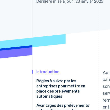
Authorization Boost
Dernière mise à jour : 23 janvier 2025
Acceptation optimisée
Link
Paiements accélérés
Financial Connections
Comptes financiers associés
Introduction
Au 
pai
Règles à suivre par les
entreprises pour mettre en
son
place des prélèvements
ser
automatiques
rem
Avantages des prélèvements
ent