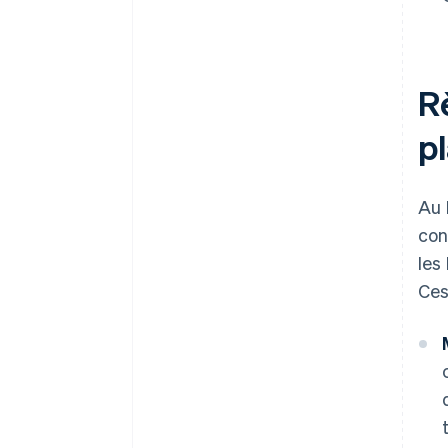
Rè
p
Au 
con
les
Ces