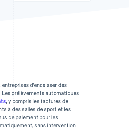
Stripe Sessions 2026
Découvrez comment
Stripe construit
l’infrastructure
économique de l’IA.
Regarder la vidéo
entreprises d’encaisser des
t. Les prélèvements automatiques
nts
, y compris les factures de
ts à des salles de sport et les
sus de paiement pour les
tomatiquement, sans intervention