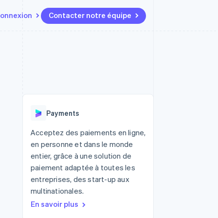
onnexion
Contacter notre équipe
Ressources
Écosystème
Contact
t marketplaces
Plus
Intégrations d'applications
Partenaires
Contacter notre équipe
Product roadmap
elle
Exemples de code
Stripe App Marketplace
Devenir partenaire
Découvrez les prochaines
r les
Blog des développeurs
évolutions
rs
État de l'API
 platforms
Radar
ciers intégrés
Payments
Prévention de la fraude
ratif
es et virtuelles
Atlas
Acceptez des paiements en ligne,
Constitution de start-up
en personne et dans le monde
Climate
entier, grâce à une solution de
Élimination du carbone
paiement adaptée à toutes les
Identity
entreprises, des start-up aux
Vérification de l'identité
multinationales.
En savoir plus