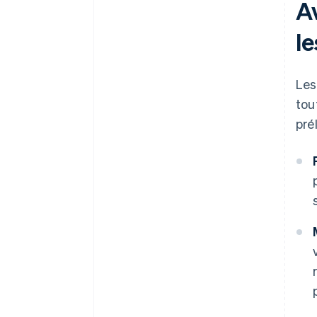
A
le
Les
tou
pré