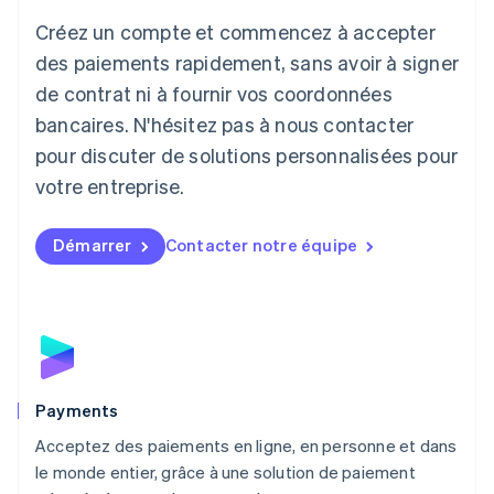
日本語
English
Créez un compte et commencez à accepter
Lettonie
English
des paiements rapidement, sans avoir à signer
Liechtenstein
de contrat ni à fournir vos coordonnées
Deutsch
English
Lituanie
bancaires. N'hésitez pas à nous contacter
English
pour discuter de solutions personnalisées pour
Luxembourg
votre entreprise.
Français
Deutsch
English
Malaisie
English
简体中文
Démarrer
Contacter notre équipe
Malte
English
Mexique
Español
English
Norvège
English
Nouvelle-Zélande
English
Payments
Pays-Bas
Acceptez des paiements en ligne, en personne et dans
Nederlands
English
le monde entier, grâce à une solution de paiement
Pologne