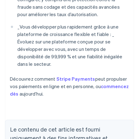
fraude sans codage et des capacités avancées
pour améliorer les taux d’autorisation.
_
Vous développer plus rapidement grâce à une
plateforme de croissance flexible et fiable : _
Évoluez sur une plateforme conçue pour se
développer avec vous, avec un temps de
disponibilité de 99,999 % et une fiabilité inégalée
dans le secteur.
Découvrez comment
Stripe Payments
peut propulser
vos paiements en ligne et en personne, ou
commencez
dès
aujourd’hui.
Allemagne
Le contenu de cet article est fourni
Deutsch
English
Australie
uniquement à des fins informatives et