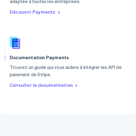
English
adaptée à toutes les entreprises.
Portugal
Découvrir Payments
Português
English
RAS de Hong Kong, Chine
English
简体中文
République tchèque
English
Roumanie
English
Documentation Payments
Royaume-Uni
English
Trouvez un guide qui vous aidera à intégrer les API de
Singapour
paiement de Stripe.
English
简体中文
Slovaquie
Consulter la documentation
English
Slovénie
English
Italiano
Suède
Svenska
English
Suisse
Deutsch
Français
Italiano
English
Thaïlande