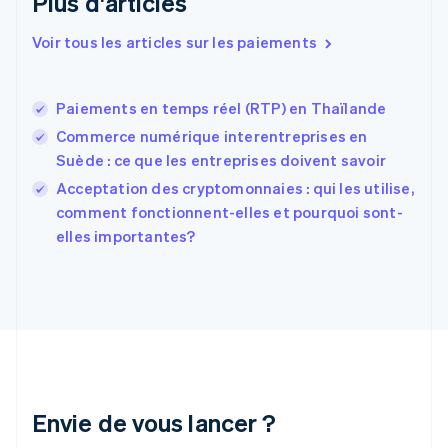
Plus d'articles
Español
English
Estonie
Voir tous les articles sur les paiements
English
États-Unis
English
Español
简体中文
Paiements en temps réel (RTP) en Thaïlande
Finlande
English
Svenska
Commerce numérique interentreprises en
France
Suède : ce que les entreprises doivent savoir
Français
English
Acceptation des cryptomonnaies : qui les utilise,
Gibraltar
English
comment fonctionnent-elles et pourquoi sont-
Grèce
elles importantes?
English
Hongrie
English
Inde
English
Irlande
English
Italie
Italiano
English
Envie de vous lancer ?
Japon