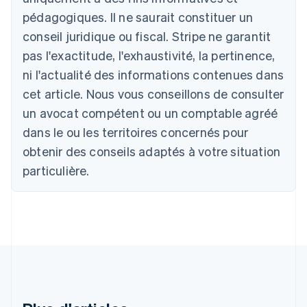
English
pédagogiques. Il ne saurait constituer un
Autriche
conseil juridique ou fiscal. Stripe ne garantit
Deutsch
English
Belgique
pas l'exactitude, l'exhaustivité, la pertinence,
Nederlands
Français
Deutsch
English
ni l'actualité des informations contenues dans
Brésil
Português
English
cet article. Nous vous conseillons de consulter
Bulgarie
un avocat compétent ou un comptable agréé
English
Canada
dans le ou les territoires concernés pour
English
Français
obtenir des conseils adaptés à votre situation
Chine continentale
particulière.
简体中文
English
Chypre
English
Croatie
English
Italiano
Danemark
English
Émirats arabes unis
English
Espagne