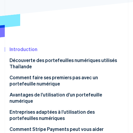
Commerce de détail
État des API
Atlas
Constitution d'une entreprise
Climate
Élimination du carbone
Écosystème
Identity
Partenaires
Vérification de l'identité
Stripe App Marketplace
Introduction
Découverte des portefeuilles numériques utilisés
Thaïlande
Stripe Sessions 2026
Fournisseurs de portefeuilles numériques populaires
Comment faire ses premiers pas avec un
Découvrez comment Stripe construit l’infrastructure écon
en Thaïlande
portefeuille numérique
l’IA.
Regarder
Avantages de l’utilisation d’un portefeuille
numérique
Entreprises adaptées à l’utilisation des
portefeuilles numériques
Comment Stripe Payments peut vous aider