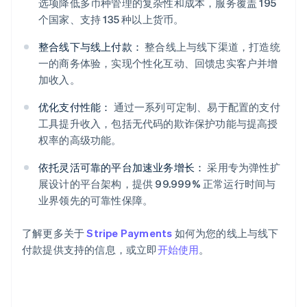
选项降低多币种管理的复杂性和成本，服务覆盖 195
个国家、支持 135 种以上货币。
整合线下与线上付款：
整合线上与线下渠道，打造统
一的商务体验，实现个性化互动、回馈忠实客户并增
加收入。
阿联酋
优化支付性能：
通过一系列可定制、易于配置的支付
English
爱尔兰
工具提升收入，包括无代码的欺诈保护功能与提高授
English
权率的高级功能。
爱沙尼亚
English
依托灵活可靠的平台加速业务增长：
采用专为弹性扩
奥地利
展设计的平台架构，提供 99.999% 正常运行时间与
Deutsch
English
业界领先的可靠性保障。
澳大利亚
English
巴西
了解更多关于
Stripe Payments
如何为您的线上与线下
Português
English
付款提供支持的信息，或立即
开始使用
。
保加利亚
English
比利时
Nederlands
Français
Deutsch
English