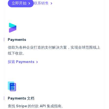
瑞士
立即开始
联系销售
Deutsch
Français
Italiano
English
塞浦路斯
English
斯洛伐克
English
斯洛文尼亚
English
Italiano
Payments
泰国
ไทย
English
借助为各种企业打造的支付解决方案，实现全球范围线上
希腊
线下收款。
English
探索 Payments
西班牙
Español
English
新加坡
English
简体中文
新西兰
English
匈牙利
English
Payments 文档
意大利
查找 Stripe 的付款 API 集成指南。
Italiano
English