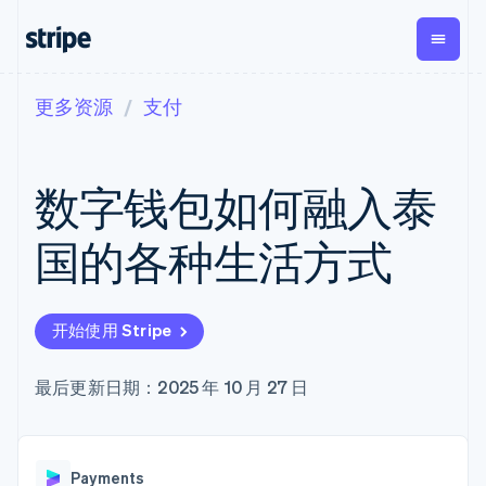
更多资源
支付
按企业阶段
文档
学习
支付
营收
资金管理
平台
易市
大型企业
Stripe 文档
博客
Payments
Billing
Treasury
初创企业
API 参考文档
客户案例
数字钱包如何融入泰
在线支付
经常性收入
Con
库与 SDK
指南
企业财务
Managed
Metronome
Stripe Apps
Payments
按用量计费
Global
平台
国的各种生活方式
备案商家解决
Payouts
Subscriptions
Capi
按应用场景
方案
平
支持
向第三方
订阅管理
Payment links
客户
指南
智能体商务
打款
Invoicing
Trea
加密货币
获取支持
无代码支付
一次性或定期
Capital
开始使用 Stripe
平
电子商务
接受线上付款
管理支持方案
企业融资
Checkout
账单
嵌入
嵌入式金融
实施预建结账流程
专业服务
预构建支付界
Crypto
Tax
融服
财务自动化
构建平台或交易市场
最后更新日期：2025 年 10 月 27 日
钱包、稳
面
销售税和增值
Iss
全球化企业
管理订阅
定币发行
Elements
税自动化
实体
应用内支付
提供按用量计费
灵活的 UI 组件
和发卡基
Crypto
Revenue
虚拟
交易市场
发行稳定币支持的支付卡
Onramp
支付方式
Recognition
础设施
公司
资金管理
使用代理预配和管理服务
可嵌入的
Access to
会计自动化
Payments
平台