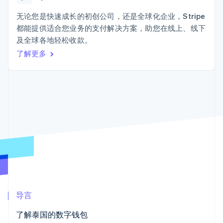
加密货币
125+
Stripe Sigma
产品路线图
SaaS
自定义报告
购买
Terminal
Sessions 年度大会
无论您是快速成长的初创公司，还是全球化企业，Stripe
线下支付
Data Pipeline
招聘
都能提供适合您业务的支付解决方案，助您在线上、线下
数据同步
Authorization
资源
新闻编辑室
Boost
及全球各地轻松收款。
Stripe Press
支付成功率优
按行业
应用程序集成
了解更多
化
代码示例
Link
AI 企业
开发者博客
加速结账
创作者经济
API 状态
联系
Financial
游戏
Connections
酒店、旅游与休闲
联系销售
关联金融账户
保险
成为合作伙伴
数据
媒体与娱乐
非营利组织
专业服务
公共部门
零售
更多
Product roadmap
了解未来规划
生态系统
Radar
导言
欺诈防范
合作伙伴
Atlas
了解泰国的数字钱包
Stripe App Marketplace
初创企业注册