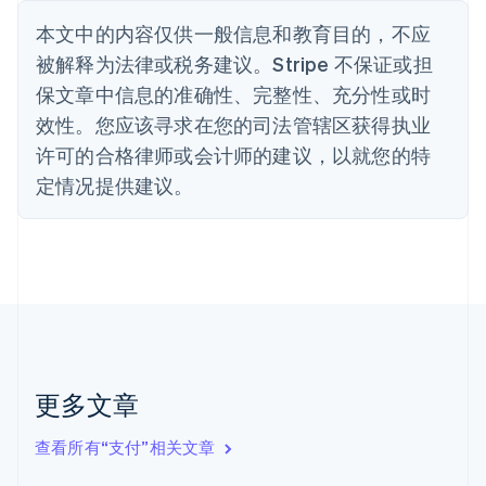
波兰
本文中的内容仅供一般信息和教育目的，不应
English
丹麦
被解释为法律或税务建议。Stripe 不保证或担
English
保文章中信息的准确性、完整性、充分性或时
德国
效性。您应该寻求在您的司法管辖区获得执业
Deutsch
English
法国
许可的合格律师或会计师的建议，以就您的特
Français
English
定情况提供建议。
芬兰
English
Svenska
荷兰
Nederlands
English
加拿大
English
Français
捷克
English
克罗地亚
English
Italiano
更多文章
拉脱维亚
English
查看所有“支付”相关文章
立陶宛
English