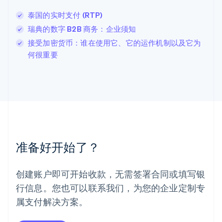
列支敦士登
泰国的实时支付 (RTP)
Deutsch
English
卢森堡
瑞典的数字 B2B 商务：企业须知
Français
Deutsch
English
接受加密货币：谁在使用它、它的运作机制以及它为
罗马尼亚
何很重要
English
马尔他
English
马来西亚
English
简体中文
美国
English
Español
简体中文
墨西哥
Español
English
准备好开始了？
挪威
English
葡萄牙
创建账户即可开始收款，无需签署合同或填写银
Português
English
行信息。您也可以联系我们，为您的企业定制专
日本
日本語
English
属支付解决方案。
瑞典
Svenska
English