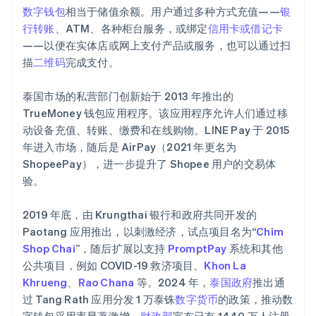
数字钱包
相当于储值余额。用户通过多种方式充值——
银
行转账
、ATM、各种柜台服务，或绑定
信用卡或借记卡
——以便在实体店或网上支付产品或服务，也可以通过扫
描
二维码
完成支付。
泰国市场的私营部门创新始于 2013 年推出的
TrueMoney 钱包应用程序。该应用程序允许人们通过移
动设备充值、转账、缴费和在线购物。LINE Pay 于 2015
年进入市场，随后是 AirPay（2021 年更名为
ShopeePay），进一步提升了 Shopee 用户的交易体
验。
2019 年底，由 Krungthai 银行和政府共同开发的
Paotang 应用推出，以刺激经济，试点项目名为“
Chim
Shop Chai
”，随后扩展以支持
PromptPay
系统和其他
公共项目，例如 COVID-19 救济项目、
Khon La
Khrueng
、
Rao Chana
等。2024 年，
泰国政府
推出通
过 Tang Rath 应用分发 1 万泰铢
数字货币
的政策，推动数