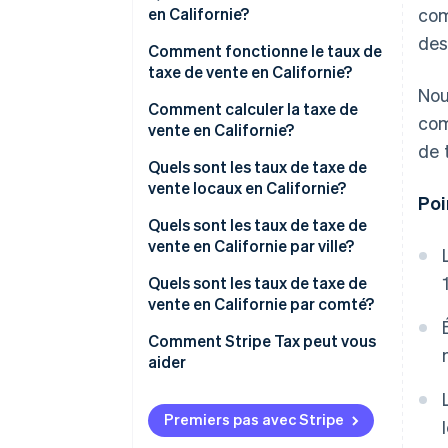
en Californie?
com
des
Comment fonctionne le taux de
taxe de vente en Californie?
Nou
Quelles ventes sont taxables en
Comment calculer la taxe de
com
Californie?
vente en Californie?
de 
Quels sont les taux de taxe de
vente locaux en Californie?
Poi
Fourchette de taxe de vente en
Quels sont les taux de taxe de
Californie en 2026
vente en Californie par ville?
Quels sont les taux de taxe de
vente en Californie par comté?
Comment Stripe Tax peut vous
aider
Premiers pas avec Stripe