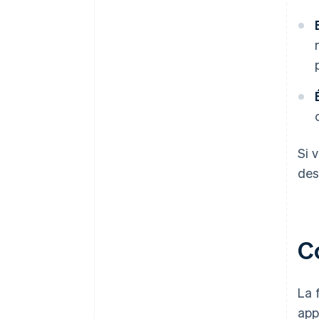
Si 
de
C
La 
app