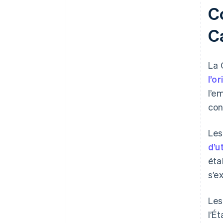
C
Ca
La 
l’or
l’e
con
Les
d’u
éta
s’e
Les
l’É