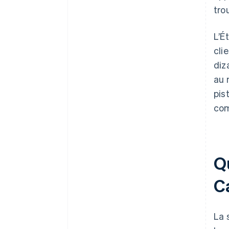
tro
L’É
cli
diz
au 
pis
com
Q
Ca
La 