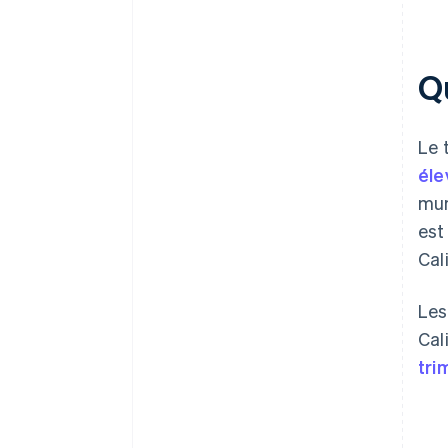
Qu
Le 
éle
mun
est
Cal
Les
Cal
tri