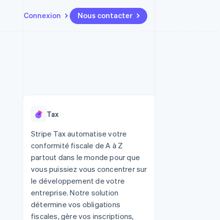
Connexion
Nous contacter
Ressources
Écosystème
Contact
t places de
Plus
Intégrations d'applications
Partenaires
Nous contacter
Product roadmap
ssions
Exemples de code
Stripe App Marketplace
Devenir partenaire
Découvrez ce qui vous attend
Blog des développeurs
r les
rs
État des API
Radar
Prévention de la fraude
Tax
Atlas
tif
Constitution d'une entreprise
Stripe Tax automatise votre
conformité fiscale de A à Z
Climate
Élimination du carbone
partout dans le monde pour que
vous puissiez vous concentrer sur
Identity
Vérification de l'identité
le développement de votre
entreprise. Notre solution
détermine vos obligations
fiscales, gère vos inscriptions,