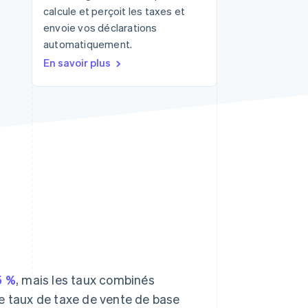
calcule et perçoit les taxes et
envoie vos déclarations
automatiquement.
Stripe Sessions 2026
Découvrez comment
En savoir plus
Stripe construit
l’infrastructure
économique pour l’IA.
Regarder
5 %
, mais les taux combinés
 Le taux de taxe de vente de base