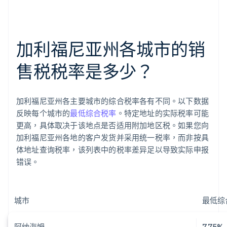
加利福尼亚州各城市的销
售税税率是多少？
加利福尼亚州各主要城市的综合税率各有不同。以下数据
反映每个城市的
最低综合税率
。特定地址的实际税率可能
更高，具体取决于该地点是否适用附加地区税。如果您向
加利福尼亚州各地的客户发货并采用统一税率，而非按具
体地址查询税率，该列表中的税率差异足以导致实际申报
错误。
城市
最低综
阿纳海姆
7.75%