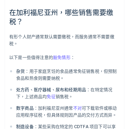
在加利福尼亚州，哪些销售需要缴
税？
有形个人财产通常默认需要缴税，而服务通常不需要缴
税。
以下是一些值得注意的
豁免情形
：
杂货
：用于家庭烹饪的食品通常免征销售税，但预制
食品和热食则需要纳税。
处方药、医疗器械、尿布和经期用品
：在特定情况
下，上述商品均
免征
销售税。
数字商品
：加利福尼亚州通常
不对
可下载软件或移动
应用程序征税，但具体规则因产品的交付方式而异。
制造设备
：某些采购在特定的 CDTFA 项目下可以享