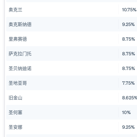
奥克兰
10.75%
奥克斯纳德
9.25%
里弗赛德
8.75%
萨克拉门托
8.75%
圣贝纳迪诺
8.75%
圣地亚哥
7.75%
旧金山
8.625
圣何塞
10%
圣安娜
9.25%