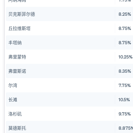
贝克斯菲尔德
8.25%
丘拉维斯塔
8.75%
丰塔纳
8.75%
弗里蒙特
10.25%
弗雷斯诺
8.35%
尔湾
7.75%
长滩
10.5%
洛杉矶
9.75%
莫德斯托
8.875