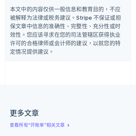
保加利亚
English
本文中的内容仅供一般信息和教育目的，不应
比利时
被解释为法律或税务建议。Stripe 不保证或担
Nederlands
Français
Deutsch
English
波兰
保文章中信息的准确性、完整性、充分性或时
English
效性。您应该寻求在您的司法管辖区获得执业
丹麦
许可的合格律师或会计师的建议，以就您的特
English
德国
定情况提供建议。
Deutsch
English
法国
Français
English
芬兰
English
Svenska
荷兰
Nederlands
English
加拿大
English
Français
更多文章
捷克
English
克罗地亚
查看所有“开账单”相关文章
English
Italiano