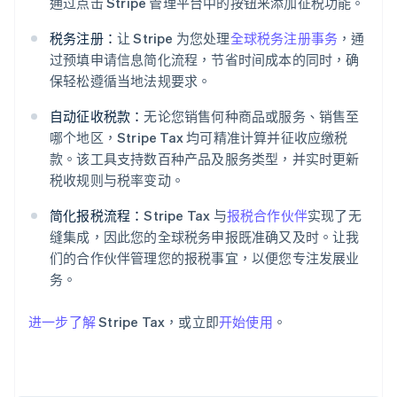
通过点击 Stripe 管理平台中的按钮来添加征税功能。
税务注册：
让 Stripe 为您处理
全球税务注册事务
，通
过预填申请信息简化流程，节省时间成本的同时，确
保轻松遵循当地法规要求。
自动征收税款：
无论您销售何种商品或服务、销售至
哪个地区，Stripe Tax 均可精准计算并征收应缴税
款。该工具支持数百种产品及服务类型，并实时更新
税收规则与税率变动。
阿联酋
English
简化报税流程：
Stripe Tax 与
报税合作伙伴
实现了无
爱尔兰
缝集成，因此您的全球税务申报既准确又及时。让我
English
爱沙尼亚
们的合作伙伴管理您的报税事宜，以便您专注发展业
English
务。
奥地利
Deutsch
English
进一步了解
Stripe Tax，或立即
开始使用
。
澳大利亚
English
巴西
Português
English