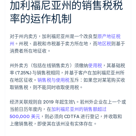
加利福尼亚州的销售税税
率的运作机制
对于州内卖方，加利福尼亚州是一个改良型
原产地征税
州
。州税、县税和市税基于卖方所在地，而
地区税
则基于
消费者所在地征收。
州外卖方（包括在线销售卖方）须缴纳
使用税
，其基础税
率 (7.25%) 与销售税相同，并基于客户在加利福尼亚州所
在地区征收。
销售税与使用税
互斥：如果您对某笔购买收
取销售税，则不能同时收取使用税。
经济关联规则自 2019 年起生效\。若州外企业在上一个或
当前日历年度内，在
加利福尼亚州的销售额超过
500,000 美元
，则必须向 CDTFA 进行登记，并收取和
上缴销售税，即使其在该州没有实体存在。