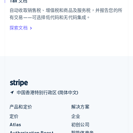
Tax 文档
匈牙利
English
自动收取销售税、增值税和商品及服务税，并报告您的所
意大利
有交易——可选择低代码和无代码集成。
Italiano
English
印度
探索文档
English
英国
English
直布罗陀
English
中国内地
简体中文
English
中国香港特别行政区
English
简体中文
中国香港特别行政区 (简体中文)
产品和定价
解决方案
定价
企业
Atlas
初创公司
Authorization Boost
智能体商务