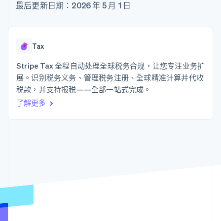
上
Stripe Sigma
最后更新日期：2026 年 5 月 1 日
产品路线图
SaaS
自定义报告
Authorization
Sessions 年度大会
Boost
Data Pipeline
招聘
支付成功率优
数据同步
资讯中心
化
资源
Stripe Press
Tax
Link
按行业
加速结账
应用集成
Stripe Tax 全程自动处理全球税务合规，让您专注业务扩
AI 企业
代码示例
创作者经济
开发者博客
展。识别税务义务、管理税务注册、全球精准计算并代收
联系
游戏
API 状态
税款，并支持报税——全部一站式完成。
酒店、旅游与休闲
联系销售
更多
了解更多
保险
成为合作伙伴
Product roadmap
媒体与娱乐
了解未来规划
非营利组织
专业服务
Radar
公共部门
欺诈防范
零售
Atlas
初创企业注册
Climate
生态系统
碳移除
合作伙伴
Stripe App Marketplace