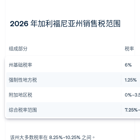
2026 年加利福尼亚州销售税范围
组成部分
税率
州基础税率
6%
强制性地方税
1.25%
附加地区税
0%–3.
综合税率范围
7.25%–
该州大多数税率在 8.25%–10.25% 之间。