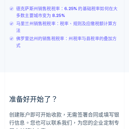
拉脱维亚
English
德克萨斯州销售税税率：6.25% 的基础税率如何在大
立陶宛
多数主要城市变为 8.25%
English
马里兰州销售税税率：税率、规则及应缴税额计算方
列支敦士登
Deutsch
English
法
卢森堡
佛罗里达州的销售税税率：州税率与县税率的叠加方
Français
Deutsch
English
式
罗马尼亚
English
马尔他
English
马来西亚
English
简体中文
美国
English
Español
简体中文
墨西哥
准备好开始了？
Español
English
挪威
English
创建账户即可开始收款，无需签署合同或填写银
葡萄牙
行信息。您也可以联系我们，为您的企业定制专
Português
English