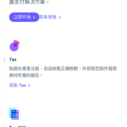
日本
属支付解决方案。
日本語
English
瑞典
立即开始
联系销售
Svenska
English
瑞士
Deutsch
Français
Italiano
English
塞浦路斯
English
斯洛伐克
English
斯洛文尼亚
Tax
English
Italiano
知道在哪里注册，自动收取正确税额，并获取您制作报税
泰国
ไทย
English
表时所需的报告。
希腊
探索 Tax
English
西班牙
Español
English
新加坡
English
简体中文
新西兰
English