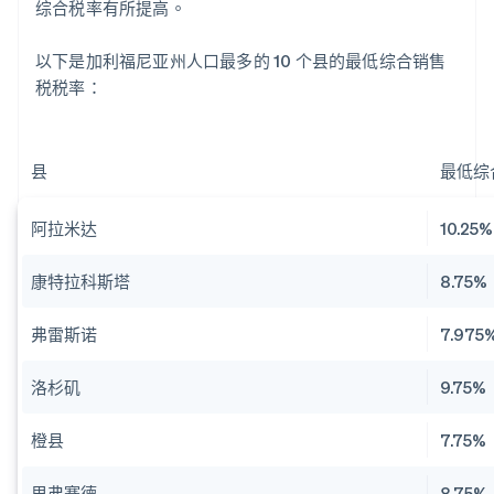
综合税率有所提高。
以下是加利福尼亚州人口最多的 10 个县的最低综合销售
税税率：
县
最低综
阿拉米达
10.25%
康特拉科斯塔
8.75%
弗雷斯诺
7.975
洛杉矶
9.75%
橙县
7.75%
里弗赛德
8.75%