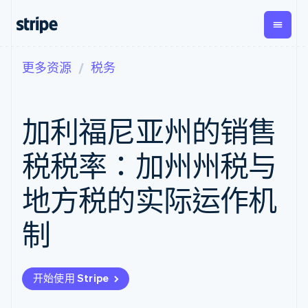
更多资源
税务
按企业阶段
文档
学习
支付
营收
资金管
平台
理
易市
大型企业
Stripe 文档
博客
Payments
Billing
初创企业
API 参考文档
客户案例
加利福尼亚州的销售
在线支付
经常性收入
Global
Conn
库与 SDK
指南
Managed
Metronome
Payouts
Stripe Apps
Payments
按用量计费
平台
税税率：加州州税与
备案商家解决
Subscriptions
向第三
按应用场景
方案
方打款
支持
订阅管理
Payment links
Crypto
地方税的实际运作机
指南
智能体商务
Invoicing
钱包、
加密货币
获取支持
无代码支付
一次性或定期
稳定币
电子商务
接受线上付款
托管支持方案
Checkout
账单
制
发行和
嵌入式金融
实施预置结账流程
专业服务
预构建支付界
Tax
发卡基
财务自动化
构建平台或交易市场
面
销售税和增值
础设施
全球化企业
管理订阅
Elements
税自动化
应用内支付
提供按用量计费
灵活的 UI 组件
Revenue
开始使用 Stripe
交易市场
发行稳定币支持的支付卡
支付方式
Recognition
公司
资金管理
通过智能体配置和管理服
支持 125 种以
会计自动化
平台
务