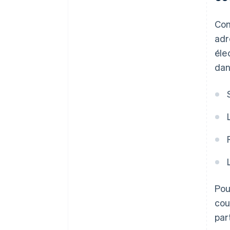
Com
adr
éle
dan
Pou
cou
par