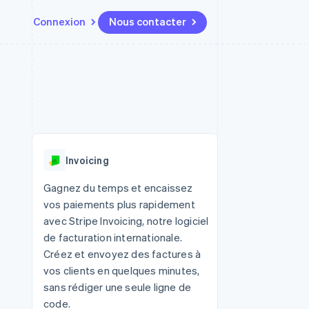
Connexion
Nous contacter
Ressources
Écosystème
Contact
t places de
Plus
Intégrations d'applications
Partenaires
Nous contacter
Product roadmap
ssions
Exemples de code
Stripe App Marketplace
Devenir partenaire
Découvrez ce qui vous attend
Blog des développeurs
r les
rs
État des API
Radar
Prévention de la fraude
Invoicing
Atlas
tif
Constitution d'une entreprise
Gagnez du temps et encaissez
vos paiements plus rapidement
Climate
Élimination du carbone
avec Stripe Invoicing, notre logiciel
de facturation internationale.
Identity
Vérification de l'identité
Créez et envoyez des factures à
vos clients en quelques minutes,
sans rédiger une seule ligne de
code.