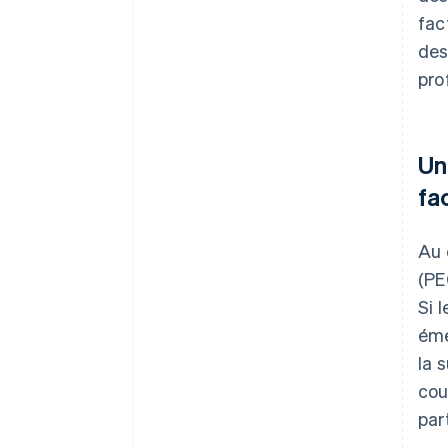
fac
des
pro
Un
fa
Au 
(PE
Si 
éme
la 
cou
part