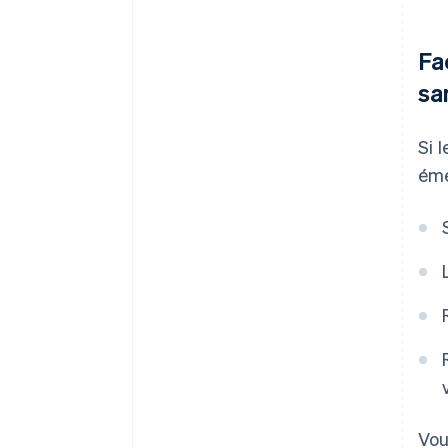
Fa
sa
Si 
éme
Vou