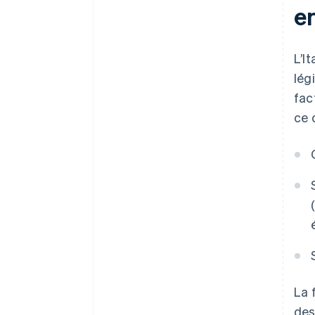
e
L’I
lég
fac
ce q
La 
des