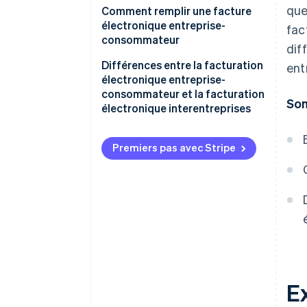
que
Une adresse courriel certifiée
Comment remplir une facture
(PEC) est-elle nécessaire pour la
électronique entreprise-
fac
facturation électronique
consommateur
dif
entreprise-consommateur?
Facture électronique
Différences entre la facturation
ent
entreprise-consommateur à un
électronique entreprise-
particulier sans code de
consommateur et la facturation
So
destinataire ou adresse courriel
électronique interentreprises
certifiée
Facturation électronique
Premiers pas avec Stripe
entreprise-consommateur à un
particulier sans code de
destinataire, mais avec une
adresse courriel certifiée
Facture électronique
entreprise-consommateur à un
particulier étranger
Ex