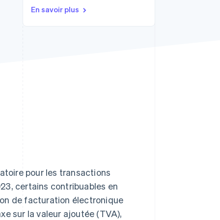
En savoir plus
Stripe Sessions 2026
Découvrez comment
Stripe construit
l’infrastructure
économique pour l’IA.
Regarder
igatoire pour les transactions
23, certains contribuables en
tion de facturation électronique
axe sur la valeur ajoutée (TVA),