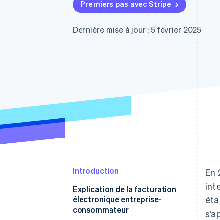
Authorization Boost
Premiers pas avec Stripe
Optimisation des acceptations
Link
Paiements accélérés
Dernière mise à jour : 5 février 2025
Introduction
En 
int
Explication de la facturation
électronique entreprise-
éta
consommateur
s’a