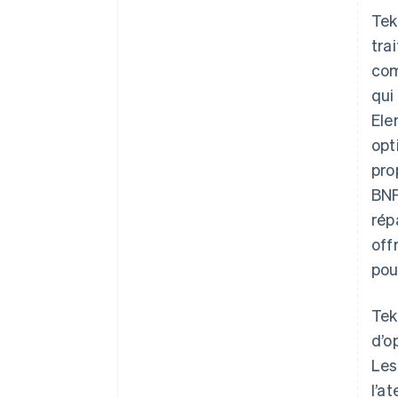
Tek
tra
co
qui
Ele
opt
pro
BNP
rép
off
pou
Tek
d’o
Les
l’a