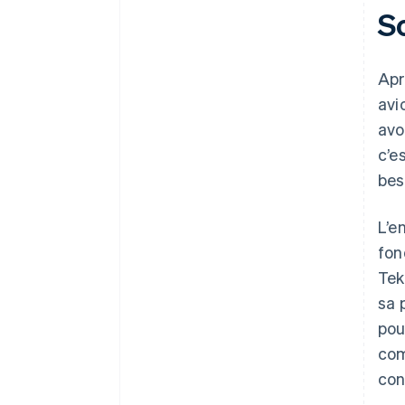
S
Apr
avi
avo
c’e
bes
L’e
fon
Tek
sa 
pou
com
con