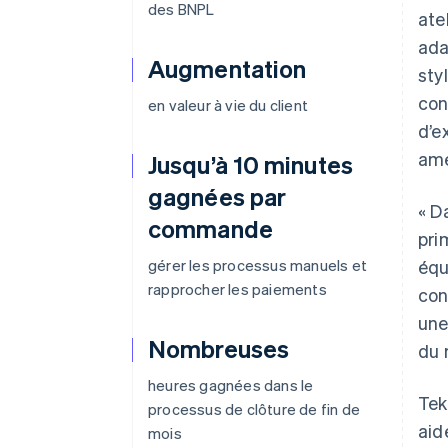
des BNPL
ate
ada
Augmentation
sty
con
en valeur à vie du client
d’e
amé
Jusqu’à 10 minutes
gagnées par
« D
commande
pri
gérer les processus manuels et
équ
rapprocher les paiements
con
une
Nombreuses
du 
heures gagnées dans le
Tek
processus de clôture de fin de
aid
mois