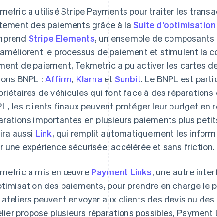
metric a utilisé Stripe Payments pour traiter les transa
itement des paiements grâce à la
Suite d’optimisatio
mprend
Stripe Elements
, un ensemble de composants d’
 améliorent le processus de paiement et stimulent la 
ment de paiement, Tekmetric a pu activer les cartes de 
ions BNPL :
Affirm
,
Klarna
et
Sunbit
. Le BNPL est parti
priétaires de véhicules qui font face à des réparation
L, les clients finaux peuvent protéger leur budget en r
arations importantes en plusieurs paiements plus peti
rira aussi
Link
, qui remplit automatiquement les inform
r une expérience sécurisée, accélérée et sans friction.
metric a mis en œuvre
Payment Links
, une autre inter
ptimisation des paiements, pour prendre en charge le p
 ateliers peuvent envoyer aux clients des devis ou des e
telier propose plusieurs réparations possibles, Payment