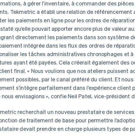
imations, à gérer l’inventaire, à commander des pièce
ents. Tekmetric a établi une relation de référencement 
iter les paiements en ligne pour les ordres de réparati
staté qu’elle pouvait apporter encore plus de valeur au
égrant directement les paiements dans son système de 
paiement intégrée dans les flux des ordres de réparation
ionaliser les tâches administratives chronophages et à
tures ayant été payées. Cela créerait également des oc
client final. « Nous voulions que nos ateliers puissent
ement possibles, par le canal préféré du client. Et nous
ement s’intègre parfaitement dans l’expérience client 
 nous envisagions », confie Neil Patel, vice-président
metric recherchait un nouveau prestataire de services 
fonction de traitement de base pour permettre l’adopti
stataire devait prendre en charge plusieurs types de 