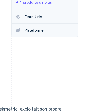
+ 4 produits de plus
Stripe Sessions 2026
États-Unis
Découvrez comment
Stripe construit
Plateforme
l’infrastructure
économique pour l’IA.
Regarder
ekmetric, exploitait son propre