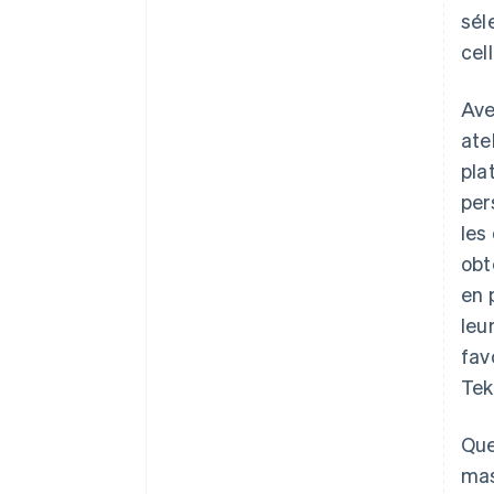
sél
cell
Av
ate
pla
per
les
obt
en 
leu
fav
Tek
Que
mas