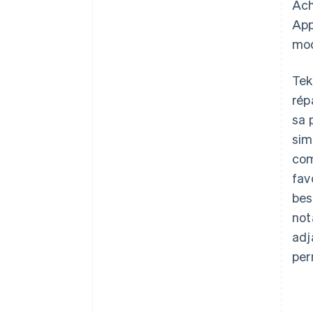
Ach
App
mod
Tek
rép
sa 
sim
com
fav
bes
not
adj
per