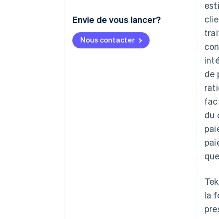
est
cli
Envie de vous lancer?
tra
Nous contacter
con
int
de 
rat
fac
du 
pai
pai
que
Tek
la 
pre