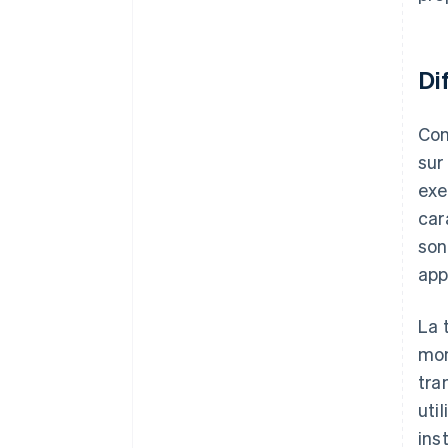
Di
Con
sur
exe
car
son
app
La 
mon
tra
uti
ins