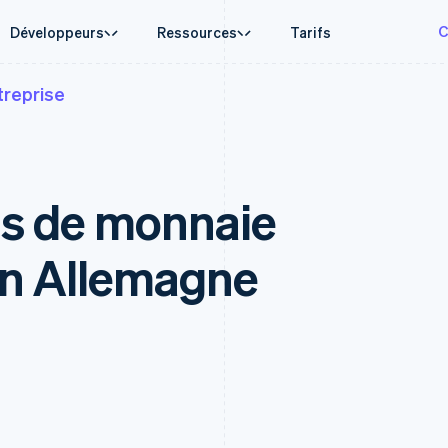
C
Développeurs
Ressources
Tarifs
treprise
d'usage
de support
Guides
Par secteur
Entreprise
Gestion financière
Plateformes e
e agentique
de l’aide
Accepter les paiements en ligne
Entreprises d'IA
Roadmap produit
Global Payouts
Connect
onnaies
’assistance gérées
Mettre en place un système de paiement prédéfini
Économie des créateurs
Sessions : conférence annu
Virements à des tiers
Paiements pou
erce
 aux entreprises
Création de plateforme ou de marketplace
Jeux
Carrières
Crypto
plateformes
s de monnaie
 financiers intégrés
Gérer des abonnements
Hôtellerie, voyages et loisi
Communiqués de presse
e
Wallet, émission de stablecoins
Treasury for
isation des finances
Proposer une facturation à l'usage
Assurance
Stripe Press
et infrastructure de cartes
Services finan
ses internationales
Émettre des cartes bancaires adossées à des
Médias et divertissements
ments
Rampe d'accès à la
Issuing
s dans l’application
stablecoins
Organisations à but non luc
en Allemagne
cryptomonnaie
Cartes physiqu
laces
Fournir et gérer des services avec des agents
Services aux entreprises
nt
Achats de cryptomonnaie
financière
Secteur public
intégrables
rmes
Commerce en ligne
taxes
on
tisée
sés
s données