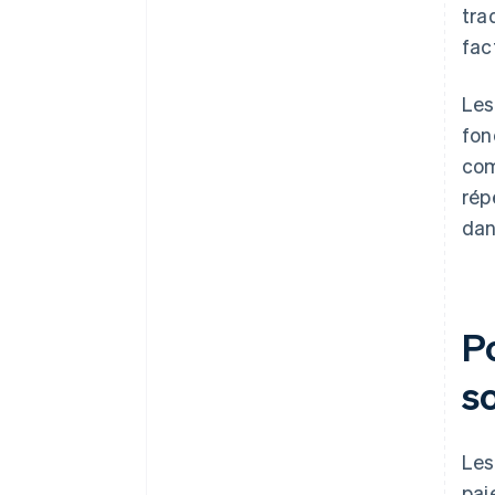
tra
fac
Les
fon
com
rép
dan
P
so
Les
pai