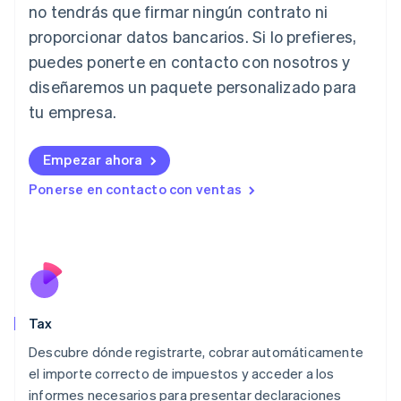
English
no tendrás que firmar ningún contrato ni
India
proporcionar datos bancarios. Si lo prefieres,
English
Irlanda
puedes ponerte en contacto con nosotros y
English
diseñaremos un paquete personalizado para
Italia
tu empresa.
Italiano
English
Japón
日本語
English
Empezar ahora
Letonia
Ponerse en contacto con ventas
English
Liechtenstein
Deutsch
English
Lituania
English
Luxemburgo
Français
Deutsch
English
Malasia
Tax
English
简体中文
Descubre dónde registrarte, cobrar automáticamente
Malta
English
el importe correcto de impuestos y acceder a los
México
informes necesarios para presentar declaraciones