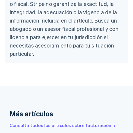
o fiscal. Stripe no garantiza la exactitud, la
Alemania
integridad, la adecuación o la vigencia de la
Deutsch
English
información incluida en el artículo. Busca un
Australia
abogado o un asesor fiscal profesional y con
English
Austria
licencia para ejercer en tu jurisdicción si
Deutsch
English
necesitas asesoramiento para tu situación
Bélgica
Nederlands
Français
Deutsch
English
particular.
Brasil
Português
English
Bulgaria
English
Canadá
English
Français
China continental
简体中文
English
Chipre
English
Más artículos
Croacia
English
Italiano
Consulta todos los artículos sobre facturación
Dinamarca