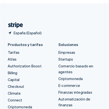
Svenska
English
Suiza
Deutsch
Français
Italiano
English
Tailandia
ไทย
English
España (Español)
Productos y tarifas
Soluciones
Tarifas
Empresas
Atlas
Startups
Authorization Boost
Comercio basado en
agentes
Billing
Criptomoneda
Capital
E-commerce
Checkout
Finanzas integradas
Climate
Automatización de
Connect
finanzas
Criptomoneda