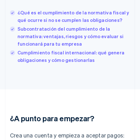
English
Emiratos Árabes Unidos
¿Qué es el cumplimiento de la normativa fiscal y
English
qué ocurre si no se cumplen las obligaciones?
Eslovaquia
Subcontratación del cumplimiento de la
English
Eslovenia
normativa: ventajas, riesgos y cómo evaluar si
English
Italiano
funcionará para tu empresa
España
Cumplimiento fiscal internacional: qué genera
Español
English
obligaciones y cómo gestionarlas
Estados Unidos
English
Español
简体中文
Estonia
English
Finlandia
English
Svenska
Francia
Français
English
Gibraltar
¿A punto para empezar?
English
Grecia
English
Crea una cuenta y empieza a aceptar pagos:
Hungría