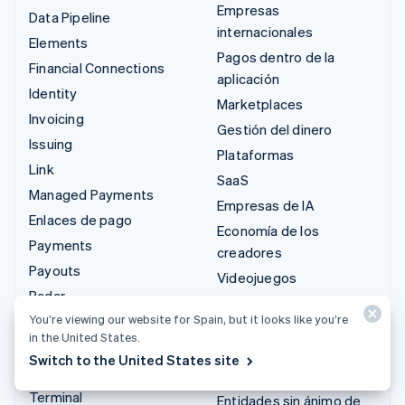
Empresas
Data Pipeline
internacionales
Elements
Pagos dentro de la
Financial Connections
aplicación
Identity
Marketplaces
Invoicing
Gestión del dinero
Issuing
Plataformas
Link
SaaS
Managed Payments
Empresas de IA
Enlaces de pago
Economía de los
Payments
creadores
Payouts
Videojuegos
Radar
Hostelería, viajes y ocio
You’re viewing our website for Spain, but it looks like you’re
Revenue Recognition
Seguros
in the United States.
Stripe Sigma
Medios de comunicación
Switch to the United States site
Tax
y entretenimiento
Terminal
Entidades sin ánimo de