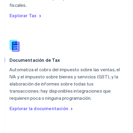
Español
English
fiscales.
Noruega
English
Explorar Tax
Nueva Zelanda
English
Países Bajos
Nederlands
English
Polonia
English
Portugal
Documentación de Tax
Português
English
Automatiza el cobro del impuesto sobre las ventas, el
RAE de Hong Kong, China
English
简体中文
IVA y el impuesto sobre bienes y servicios (GST), y la
Reino Unido
elaboración de informes sobre todas tus
English
transacciones: hay disponibles integraciones que
República Checa
requieren poca o ninguna programación.
English
Rumanía
Explorar la documentación
English
Singapur
English
简体中文
Suecia