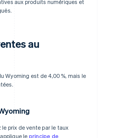
elatives aux produits numériques et
guës.
ventes au
du Wyoming est de 4,00 %, mais le
utées.
u Wyoming
le prix de vente par le taux
 applique le
principe de