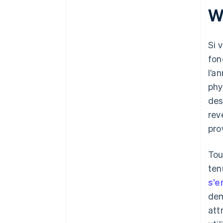
W
Si 
fon
l’a
phy
des
rev
pro
Tou
ten
s’e
dem
att