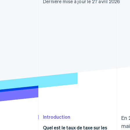
Authorization Boost
Dernière mise à jour le 27 avril 2026
Acceptation optimisée
Link
Paiements accélérés
Financial Connections
Comptes financiers associés
Introduction
En 
mai
Quel est le taux de taxe sur les