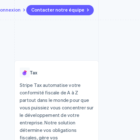
onnexion
Contacter notre équipe
Ressources
Écosystème
Contact
t marketplaces
Plus
Intégrations d'applications
Partenaires
Contacter notre équipe
Product roadmap
elle
Exemples de code
Stripe App Marketplace
Devenir partenaire
Découvrez les prochaines
r les
Blog des développeurs
évolutions
rs
État de l'API
 platforms
Radar
ciers intégrés
Tax
Prévention de la fraude
ratif
es et virtuelles
Atlas
Stripe Tax automatise votre
Constitution de start-up
conformité fiscale de A à Z
Climate
partout dans le monde pour que
Élimination du carbone
vous puissiez vous concentrer sur
Identity
le développement de votre
Vérification de l'identité
entreprise. Notre solution
détermine vos obligations
fiscales, gère vos