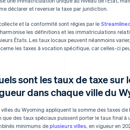
lise une immatriculation unique au niveau de l’État, mai
e déclarer et reverser la taxe par juridiction.
collecte et la conformité sont régies par le
Streamline
 harmonise les définitions et les immatriculations relati
sieurs États. Les taux locaux peuvent néanmoins varier,
cerne les taxes à vocation spécifique, car celles-ci pe
els sont les taux de taxe sur 
igueur dans chaque ville du 
 villes du Wyoming appliquent la somme des taxes de l’
n que des taux spéciaux puissent porter le taux final à u
mbinés minimums de
plusieurs villes
, en vigueur en 20