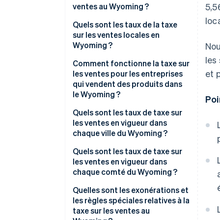
ventes au Wyoming ?
5,5
loc
Comment calculer la taxe sur les
Quels sont les taux de la taxe
ventes au Wyoming
sur les ventes locales en
Wyoming ?
Nou
les
Comment fonctionne la taxe sur
et 
les ventes pour les entreprises
qui vendent des produits dans
le Wyoming ?
Poi
Quels sont les taux de taxe sur
les ventes en vigueur dans
chaque ville du Wyoming ?
Quels sont les taux de taxe sur
les ventes en vigueur dans
chaque comté du Wyoming ?
Quelles sont les exonérations et
les règles spéciales relatives à la
taxe sur les ventes au