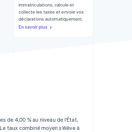
immatriculations, calcule et
collecte les taxes et envoie vos
déclarations automatiquement.
Stripe Sessions 2026
En savoir plus
Découvrez comment
Stripe construit
l’infrastructure
économique de l’IA.
Regarder la vidéo
es de 4,00 % au niveau de l’État,
. Le taux combiné moyen s’élève à