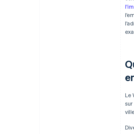
l’i
l’e
l’a
exa
Qu
e
Le 
sur
vil
Div