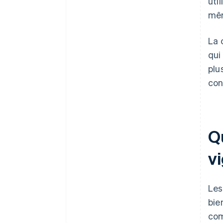
uti
mêm
La 
qui
plu
con
Qu
v
Les
bie
co