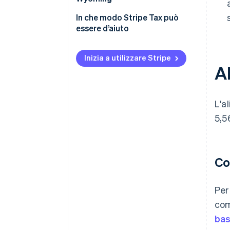
In che modo Stripe Tax può
essere d’aiuto
Inizia a utilizzare Stripe
A
L'al
5,5
Co
Per
com
bas