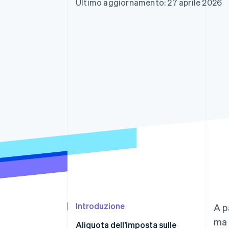
Ultimo aggiornamento: 27 aprile 2026
Link
Pagamento accelerato
Financial Connections
Conti finanziari collegati
Introduzione
A p
ma 
Aliquota dell’imposta sulle