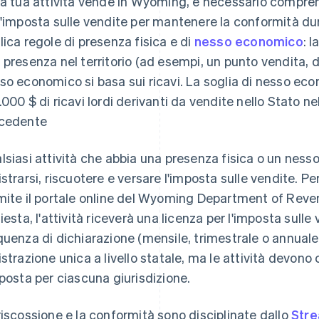
la tua attività vende in Wyoming, è necessario compre
l'imposta sulle vendite per mantenere la conformità dur
lica regole di presenza fisica e di
nesso economico
: 
 presenza nel territorio (ad esempi, un punto vendita, d
so economico si basa sui ricavi. La soglia di nesso ec
.000 $ di ricavi lordi derivanti da vendite nello Stato nel
cedente
lsiasi attività che abbia una presenza fisica o un ne
istrarsi, riscuotere e versare l'imposta sulle vendite. P
mite il portale online del Wyoming Department of Reve
hiesta, l'attività riceverà una licenza per l'imposta sull
quenza di dichiarazione (mensile, trimestrale o annuale)
istrazione unica a livello statale, ma le attività devon
mposta per ciascuna giurisdizione.
riscossione e la conformità sono disciplinate dallo
Stre