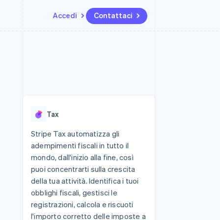
Accedi
Contattaci
Risorse
Ecosistema
Recapiti
me e marketplace
Altro
Integrazioni app
Partner
Contattaci
Product roadmap
ns
Esempi di codice
Stripe App Marketplace
Diventa nostro partner
Scopri cosa ti aspetta
 piattaforme
Blog per sviluppatori
 platforms
ibero
Stato dell'API
Radar
ari integrati
Prevenzione delle frodi
Tax
 fisiche
Atlas
Costituzione di start-up
Stripe Tax automatizza gli
adempimenti fiscali in tutto il
Climate
Rimozione del carbonio
mondo, dall'inizio alla fine, così
puoi concentrarti sulla crescita
Identity
Verifica online dell'identità
della tua attività. Identifica i tuoi
obblighi fiscali, gestisci le
registrazioni, calcola e riscuoti
l'importo corretto delle imposte a