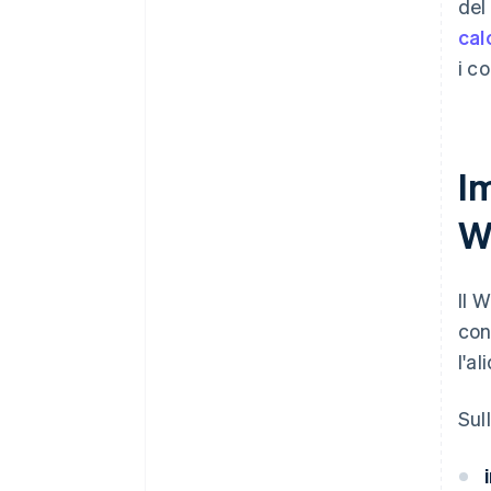
del
cal
i c
Im
W
Il 
con
l'a
Sul