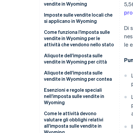
vendite in Wyoming
5,5
pro
Come calcolare l’imposta sulle
Imposte sulle vendite locali che
vendite in Wyoming
si applicano in Wyoming
Di 
Come funziona l’imposta sulle
nes
vendite in Wyoming per le
le 
attività che vendono nello stato
Aliquote dell’imposta sulle
Pun
vendite in Wyoming per città
Aliquote dell’imposta sulle
vendite in Wyoming per contea
Esenzioni e regole speciali
nell’imposta sulle vendite in
Wyoming
Come le attività devono
valutare gli obblighi relativi
all’imposta sulle vendite in
Wyoming