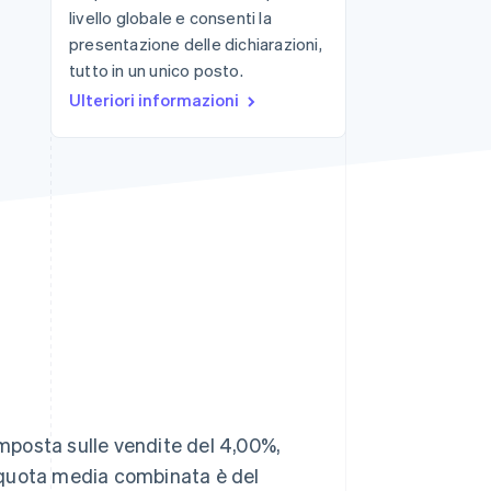
livello globale e consenti la
presentazione delle dichiarazioni,
tutto in un unico posto.
Stripe Sessions 2026
Scopri come Stripe sta
Ulteriori informazioni
costruendo
l'infrastruttura
economica per l'IA.
Guarda ora
imposta sulle vendite del 4,00%,
aliquota media combinata è del