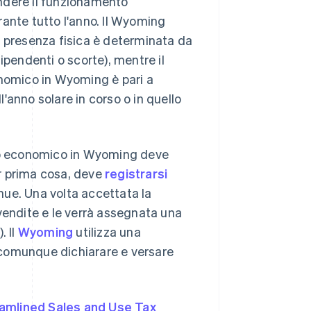
ndere il funzionamento
ante tutto l'anno. Il Wyoming
la presenza fisica è determinata da
ipendenti o scorte), mentre il
onomico in Wyoming è pari a
l'anno solare in corso o in quello
sso economico in Wyoming deve
er prima cosa, deve
registrarsi
nue. Una volta accettata la
e vendite e le verrà assegnata una
. Il
Wyoming
utilizza una
o comunque dichiarare e versare
amlined Sales and Use Tax