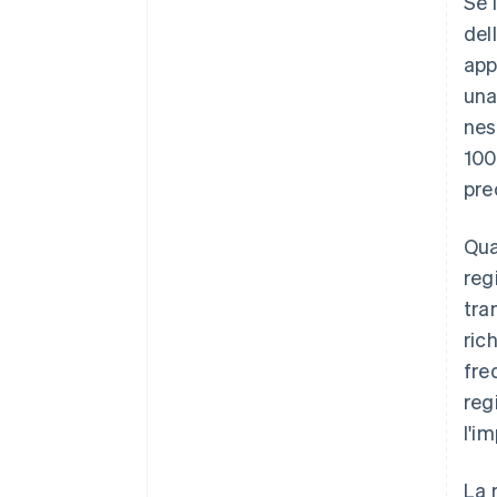
Se 
del
app
una
nes
100
pre
Qua
reg
tra
ric
fre
reg
l'i
La 