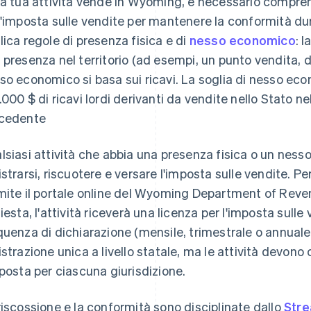
la tua attività vende in Wyoming, è necessario compre
l'imposta sulle vendite per mantenere la conformità dur
lica regole di presenza fisica e di
nesso economico
: 
 presenza nel territorio (ad esempi, un punto vendita, d
so economico si basa sui ricavi. La soglia di nesso ec
.000 $ di ricavi lordi derivanti da vendite nello Stato nel
cedente
lsiasi attività che abbia una presenza fisica o un ne
istrarsi, riscuotere e versare l'imposta sulle vendite. P
mite il portale online del Wyoming Department of Reve
hiesta, l'attività riceverà una licenza per l'imposta sull
quenza di dichiarazione (mensile, trimestrale o annuale)
istrazione unica a livello statale, ma le attività devon
mposta per ciascuna giurisdizione.
riscossione e la conformità sono disciplinate dallo
Stre