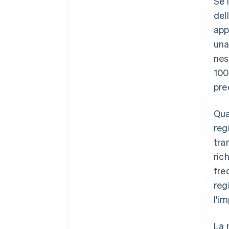
Se 
del
app
una
nes
100
pre
Qua
reg
tra
ric
fre
reg
l'i
La 