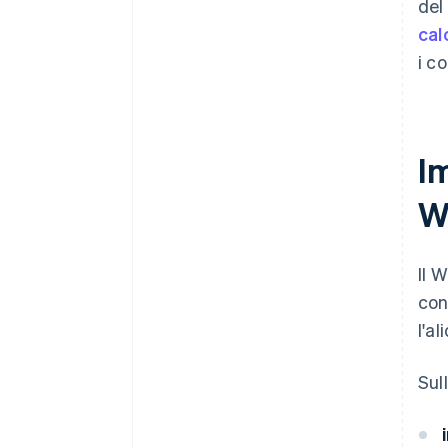
del
cal
i c
Im
W
Il 
con
l'a
Sul