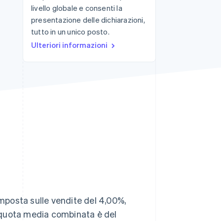
livello globale e consenti la
presentazione delle dichiarazioni,
tutto in un unico posto.
Stripe Sessions 2026
Scopri come Stripe sta
Ulteriori informazioni
costruendo
l'infrastruttura
economica per l'IA.
Guarda ora
imposta sulle vendite del 4,00%,
aliquota media combinata è del