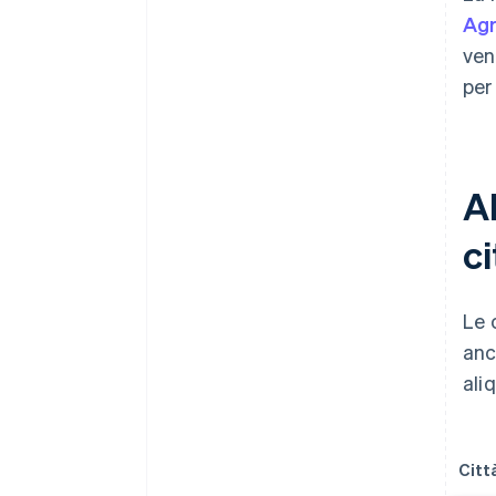
Ag
ven
per
A
ci
Le 
anc
ali
Citt