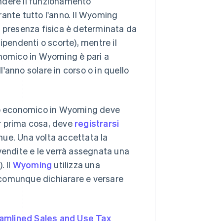
ndere il funzionamento
ante tutto l'anno. Il Wyoming
la presenza fisica è determinata da
ipendenti o scorte), mentre il
onomico in Wyoming è pari a
l'anno solare in corso o in quello
sso economico in Wyoming deve
er prima cosa, deve
registrarsi
nue. Una volta accettata la
e vendite e le verrà assegnata una
. Il
Wyoming
utilizza una
o comunque dichiarare e versare
amlined Sales and Use Tax