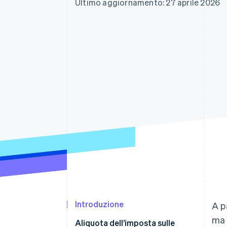
Ultimo aggiornamento: 27 aprile 2026
Link
Pagamento accelerato
Financial Connections
Conti finanziari collegati
Introduzione
A p
ma 
Aliquota dell’imposta sulle