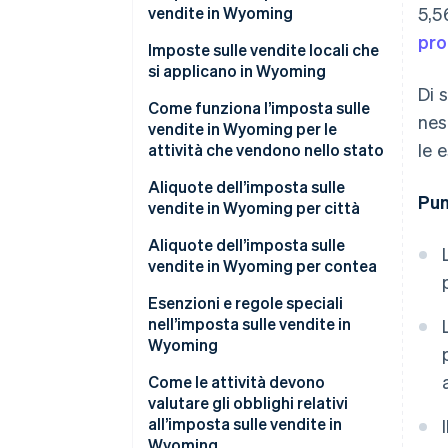
vendite in Wyoming
5,5
pro
Come calcolare l’imposta sulle
Imposte sulle vendite locali che
vendite in Wyoming
si applicano in Wyoming
Di 
Come funziona l’imposta sulle
nes
vendite in Wyoming per le
le 
attività che vendono nello stato
Aliquote dell’imposta sulle
Pun
vendite in Wyoming per città
Aliquote dell’imposta sulle
vendite in Wyoming per contea
Esenzioni e regole speciali
nell’imposta sulle vendite in
Wyoming
Come le attività devono
valutare gli obblighi relativi
all’imposta sulle vendite in
Wyoming