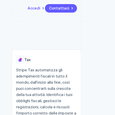
Accedi
Contattaci
Risorse
Ecosistema
Recapiti
me e marketplace
Altro
Integrazioni app
Partner
Contattaci
Product roadmap
ns
Esempi di codice
Stripe App Marketplace
Diventa nostro partner
Scopri cosa ti aspetta
 piattaforme
Blog per sviluppatori
 platforms
ibero
Stato dell'API
Radar
ari integrati
Prevenzione delle frodi
Tax
 fisiche
Atlas
Costituzione di start-up
Stripe Tax automatizza gli
adempimenti fiscali in tutto il
Climate
Rimozione del carbonio
mondo, dall'inizio alla fine, così
puoi concentrarti sulla crescita
Identity
Verifica online dell'identità
della tua attività. Identifica i tuoi
obblighi fiscali, gestisci le
registrazioni, calcola e riscuoti
l'importo corretto delle imposte a