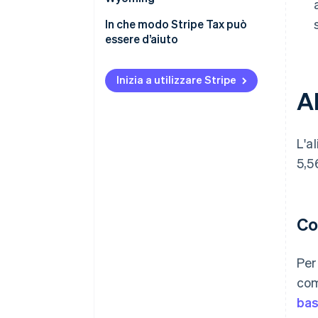
In che modo Stripe Tax può
essere d’aiuto
Inizia a utilizzare Stripe
A
L'al
5,5
Co
Per
com
bas