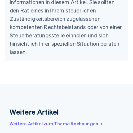
Informationen in diesem Artikel. Sie sollten
Nederlands
Français
Deutsch
English
Brasilien
den Rat eines in Ihrem steuerlichen
Português
English
Zuständigkeitsbereich zugelassenen
Bulgarien
English
kompetenten Rechtsbeistands oder von einer
Dänemark
Steuerberatungsstelle einholen und sich
English
Deutschland
hinsichtlich Ihrer speziellen Situation beraten
Deutsch
English
lassen.
Estland
English
Festlandchina
简体中文
English
Finnland
English
Svenska
Frankreich
Français
English
Gibraltar
English
Weitere Artikel
Griechenland
English
Weitere Artikel zum Thema Rechnungen
Indien