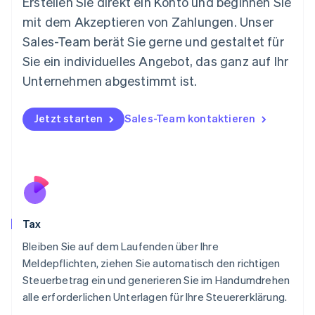
Erstellen Sie direkt ein Konto und beginnen Sie
Mexiko
mit dem Akzeptieren von Zahlungen. Unser
Español
English
Sales-Team berät Sie gerne und gestaltet für
Neuseeland
Sie ein individuelles Angebot, das ganz auf Ihr
English
Niederlande
Unternehmen abgestimmt ist.
Nederlands
English
Norwegen
English
Jetzt starten
Sales-Team kontaktieren
Österreich
Deutsch
English
Polen
English
Portugal
Português
English
Rumänien
Tax
English
Schweden
Bleiben Sie auf dem Laufenden über Ihre
Svenska
English
Meldepflichten, ziehen Sie automatisch den richtigen
Schweiz
Steuerbetrag ein und generieren Sie im Handumdrehen
Deutsch
Français
Italiano
English
alle erforderlichen Unterlagen für Ihre Steuererklärung.
Singapur
English
简体中文