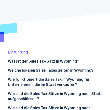
Betrugsprävention
Ecosystem
Atlas
Start-up-Gründung
Partner
Stripe App-Marktplatz
Climate
CO₂-Entnahme
Identity
Online-Identitätsprüfung
Einführung
Was ist der Sales Tax-Satz in Wyoming?
Stripe-Sessions 2026
So berechnen Sie die Sales Tax in Wyoming
Welche lokalen Sales Taxes gelten in Wyoming?
Erfahren Sie, wie Stripe Lösungen für die Wirtschaft
Jetzt ansehen
Wie funktioniert die Sales Tax in Wyoming für
Unternehmen, die im Staat verkaufen?
Wie sind die Sales Tax-Sätze in Wyoming nach Stadt
aufgeschlüsselt?
Wie sind die Sales Tax-Sätze in Wyoming nach