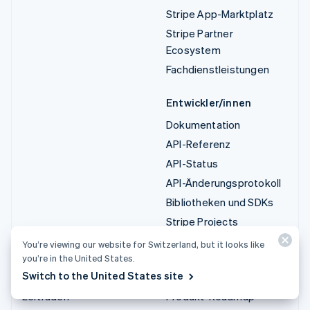
Stripe App-Marktplatz
Stripe Partner
Ecosystem
Fachdienstleistungen
Entwickler/innen
Dokumentation
API-Referenz
API-Status
API-Änderungsprotokoll
Bibliotheken und SDKs
Stripe Projects
Entwickler-Blog
You’re viewing our website for Switzerland, but it looks like
you’re in the United States.
Ressourcen
Unternehmen
Switch to the United States site
Leitfäden
Produkt-Roadmap