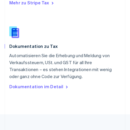
Mehr zu Stripe Tax
Slowakei
English
Slowenien
English
Italiano
Sonderverwaltungsregion Hongkong,
China
English
简体中文
Dokumentation zu Tax
Spanien
Español
English
Automatisieren Sie die Erhebung und Meldung von
Thailand
Verkaufssteuern, USt. und GST für all Ihre
ไทย
English
Transaktionen – es stehen Integrationen mit wenig
Tschechische Republik
oder ganz ohne Code zur Verfügung.
English
Ungarn
Dokumentation im Detail
English
Vereinigte Arabische Emirate
English
Vereinigte Staaten
English
Español
简体中文
Vereinigtes Königreich
English
Zypern