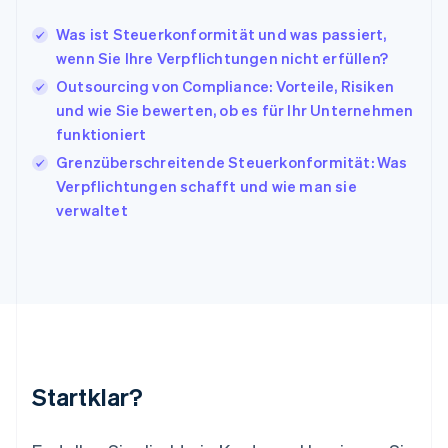
English
Irland
Was ist Steuerkonformität und was passiert,
English
wenn Sie Ihre Verpflichtungen nicht erfüllen?
Italien
Italiano
English
Outsourcing von Compliance: Vorteile, Risiken
Japan
und wie Sie bewerten, ob es für Ihr Unternehmen
日本語
English
funktioniert
Kanada
Grenzüberschreitende Steuerkonformität: Was
English
Français
Kroatien
Verpflichtungen schafft und wie man sie
English
Italiano
verwaltet
Lettland
English
Liechtenstein
Deutsch
English
Litauen
English
Luxemburg
Français
Deutsch
English
Malaysia
Startklar?
English
简体中文
Malta
English