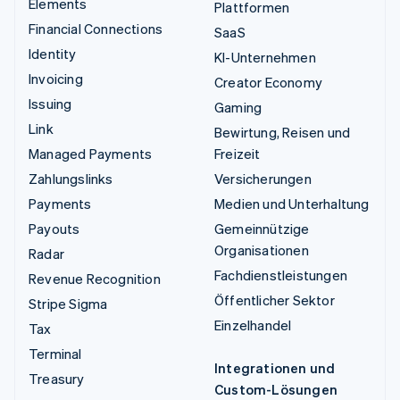
Elements
Plattformen
Financial Connections
SaaS
Identity
KI-Unternehmen
Invoicing
Creator Economy
Issuing
Gaming
Link
Bewirtung, Reisen und
Managed Payments
Freizeit
Zahlungslinks
Versicherungen
Payments
Medien und Unterhaltung
Payouts
Gemeinnützige
Organisationen
Radar
Fachdienstleistungen
Revenue Recognition
Öffentlicher Sektor
Stripe Sigma
Einzelhandel
Tax
Terminal
Integrationen und
Treasury
Custom-Lösungen