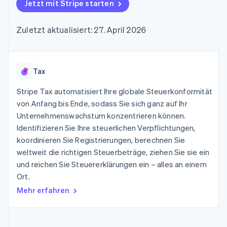
Data Pipeline
Jetzt mit Stripe starten
Geldmanagement
Marktplatz auf
Zugriff auf mehr als
Datensynchronisierung
Produkt-Roadmap
Plattformen
Grundlagen der
125
Stripe Sessions
SaaS
Abonnementverwaltung
Zuletzt aktualisiert: 27. April 2026
Terminal
Karriere
Zahlungen vor Ort
Newsroom
So setzen Sie
Authorization
Stripe Press
nutzungsbasierte
Boost
Abrechnung um
Nach Branche
Optimierung der
Tax
Stablecoin-gestützte
Autorisierungsraten
Karten ausgeben: So
Link
KI-Unternehmen
Kontakt
geht´s
Stripe Tax automatisiert Ihre globale Steuerkonformität
Beschleunigter
Creator Economy
Bereitstellung und
von Anfang bis Ende, sodass Sie sich ganz auf Ihr
Bezahlvorgang
Gaming
Verwaltung von
Sales-Team
Unternehmenswachstum konzentrieren können.
Financial
Bewirtung, Reisen und
Diensten mit Agenten
kontaktieren
Connections
Freizeit
Identifizieren Sie Ihre steuerlichen Verpflichtungen,
Partner werden
Verbundene
Versicherungen
koordinieren Sie Registrierungen, berechnen Sie
Medien und
Finanzdaten
weltweit die richtigen Steuerbeträge, ziehen Sie sie ein
Unterhaltung
Ressourcen
Gemeinnützige
und reichen Sie Steuererklärungen ein – alles an einem
Organisationen
Ort.
Fachdienstleistungen
App-Integrationen
Mehr
Öffentlicher Sektor
Code-Beispiele
Mehr erfahren
Product roadmap
Einzelhandel
Entwickler-Blog
Ausblick
API-Status
Radar