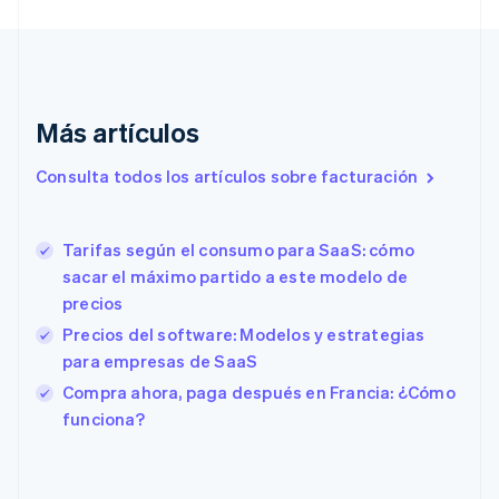
English
Croacia
English
Italiano
Dinamarca
English
Más artículos
Emiratos Árabes Unidos
English
Consulta todos los artículos sobre facturación
Eslovaquia
English
Eslovenia
Tarifas según el consumo para SaaS: cómo
English
Italiano
España
sacar el máximo partido a este modelo de
Español
English
precios
Estados Unidos
Precios del software: Modelos y estrategias
English
Español
简体中文
Estonia
para empresas de SaaS
English
Compra ahora, paga después en Francia: ¿Cómo
Finlandia
funciona?
English
Svenska
Francia
Français
English
Gibraltar