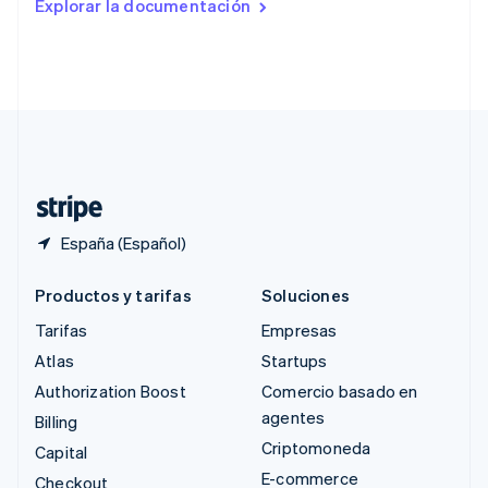
Explorar la documentación
English
Singapur
English
简体中文
Suecia
Svenska
English
Suiza
Deutsch
Français
Italiano
English
Tailandia
ไทย
English
España (Español)
Productos y tarifas
Soluciones
Tarifas
Empresas
Atlas
Startups
Authorization Boost
Comercio basado en
agentes
Billing
Criptomoneda
Capital
E-commerce
Checkout