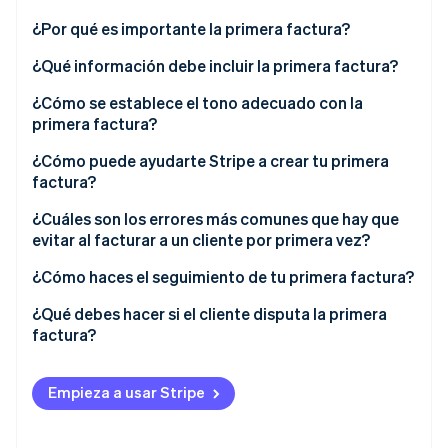
Sector público
Radar
¿Por qué es importante la primera factura?
Comercio minorista
Prevención de fraude
¿Qué información debe incluir la primera factura?
Atlas
Constitución de una startup
¿Cómo se establece el tono adecuado con la
Ecosystem
primera factura?
Climate
Eliminación de dióxido de carbono
Socios
¿Cómo puede ayudarte Stripe a crear tu primera
Stripe App Marketplace
Identity
factura?
Verificación de identidad en línea
¿Cuáles son los errores más comunes que hay que
evitar al facturar a un cliente por primera vez?
¿Cómo haces el seguimiento de tu primera factura?
Stripe Sessions 2026
¿Qué debes hacer si el cliente disputa la primera
Descubre cómo Stripe está construyendo la infraestructu
factura?
para la IA.
Ver ahora
Envía tu primera factura a un cliente con confianza
Empieza a usar Stripe