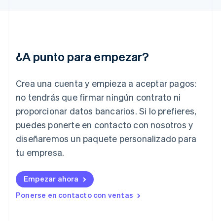
English
Grecia
English
Hungría
English
¿A punto para empezar?
India
English
Irlanda
Crea una cuenta y empieza a aceptar pagos:
English
no tendrás que firmar ningún contrato ni
Italia
proporcionar datos bancarios. Si lo prefieres,
Italiano
English
Japón
puedes ponerte en contacto con nosotros y
日本語
English
diseñaremos un paquete personalizado para
Letonia
English
tu empresa.
Liechtenstein
Deutsch
English
Empezar ahora
Lituania
English
Ponerse en contacto con ventas
Luxemburgo
Français
Deutsch
English
Malasia