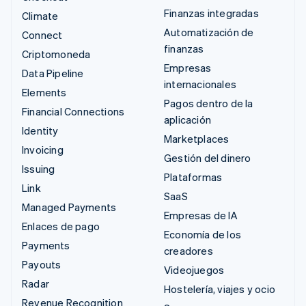
Finanzas integradas
Climate
Automatización de
Connect
finanzas
Criptomoneda
Empresas
Data Pipeline
internacionales
Elements
Pagos dentro de la
Financial Connections
aplicación
Identity
Marketplaces
Invoicing
Gestión del dinero
Issuing
Plataformas
Link
SaaS
Managed Payments
Empresas de IA
Enlaces de pago
Economía de los
Payments
creadores
Payouts
Videojuegos
Radar
Hostelería, viajes y ocio
Revenue Recognition