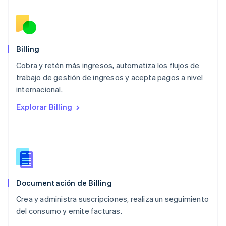
English
简体中文
Malta
English
México
Español
English
Billing
Noruega
Cobra y retén más ingresos, automatiza los flujos de
English
trabajo de gestión de ingresos y acepta pagos a nivel
Nueva Zelanda
English
internacional.
Países Bajos
Explorar Billing
Nederlands
English
Polonia
English
Portugal
Português
English
RAE de Hong Kong, China
English
简体中文
Documentación de Billing
Reino Unido
English
Crea y administra suscripciones, realiza un seguimiento
República Checa
del consumo y emite facturas.
English
Rumanía