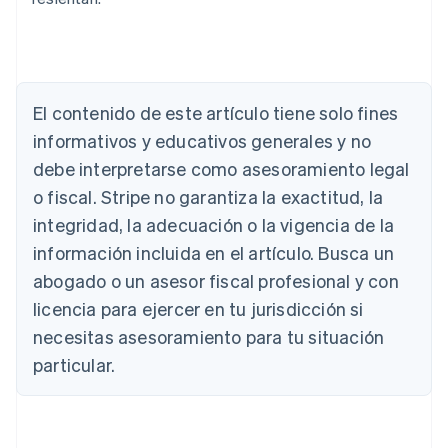
El contenido de este artículo tiene solo fines
Alemania
informativos y educativos generales y no
Deutsch
English
Australia
debe interpretarse como asesoramiento legal
English
o fiscal. Stripe no garantiza la exactitud, la
Austria
integridad, la adecuación o la vigencia de la
Deutsch
English
Bélgica
información incluida en el artículo. Busca un
Nederlands
Français
Deutsch
English
abogado o un asesor fiscal profesional y con
Brasil
Português
English
licencia para ejercer en tu jurisdicción si
Bulgaria
necesitas asesoramiento para tu situación
English
Canadá
particular.
English
Français
China continental
简体中文
English
Chipre