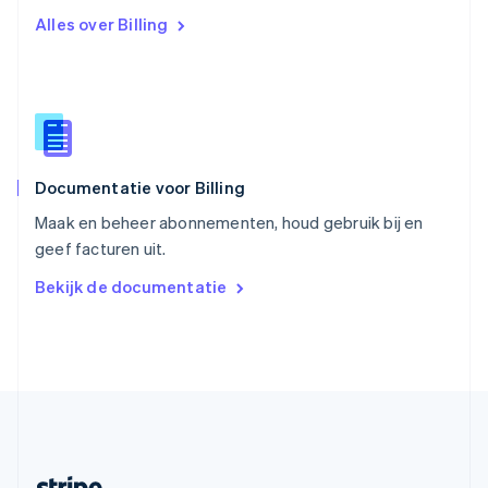
Slovenië
Alles over Billing
English
Italiano
Slowakije
English
Spanje
Español
English
Thailand
ไทย
English
Documentatie voor Billing
Tsjechië
English
Maak en beheer abonnementen, houd gebruik bij en
Vasteland van China
geef facturen uit.
简体中文
English
Verenigd Koninkrijk
Bekijk de documentatie
English
Verenigde Arabische Emiraten
English
Verenigde Staten
English
Español
简体中文
Zweden
Svenska
English
Zwitserland
Deutsch
Français
Italiano
English