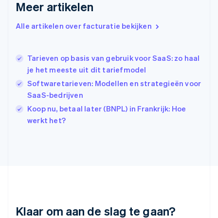
Meer artikelen
Hongarije
English
Hongkong SAR, China
Alle artikelen over facturatie bekijken
English
简体中文
Ierland
English
Tarieven op basis van gebruik voor SaaS: zo haal
India
je het meeste uit dit tariefmodel
English
Softwaretarieven: Modellen en strategieën voor
Italië
Italiano
English
SaaS-bedrijven
Japan
Koop nu, betaal later (BNPL) in Frankrijk: Hoe
日本語
English
werkt het?
Kroatië
English
Italiano
Letland
English
Liechtenstein
Deutsch
English
Litouwen
English
Luxemburg
Klaar om aan de slag te gaan?
Français
Deutsch
English