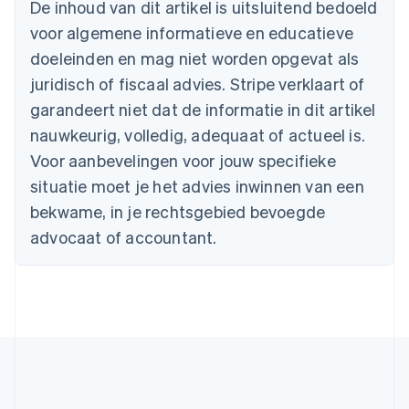
De inhoud van dit artikel is uitsluitend bedoeld
Brazilië
voor algemene informatieve en educatieve
Português
English
Bulgarije
doeleinden en mag niet worden opgevat als
English
juridisch of fiscaal advies. Stripe verklaart of
Canada
English
Français
garandeert niet dat de informatie in dit artikel
Cyprus
nauwkeurig, volledig, adequaat of actueel is.
English
Denemarken
Voor aanbevelingen voor jouw specifieke
English
situatie moet je het advies inwinnen van een
Duitsland
bekwame, in je rechtsgebied bevoegde
Deutsch
English
Estland
advocaat of accountant.
English
Finland
English
Svenska
Frankrijk
Français
English
Gibraltar
English
Griekenland
English