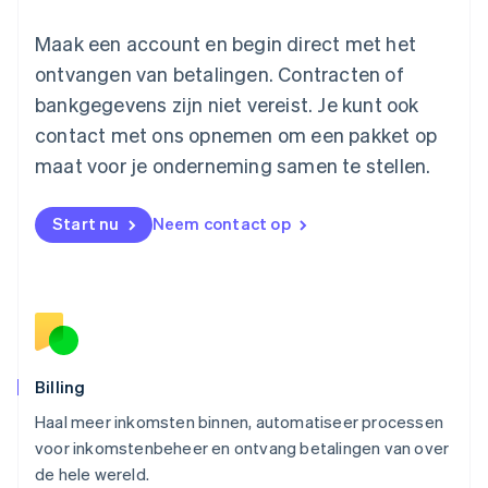
Maleisië
English
简体中文
Maak een account en begin direct met het
Malta
ontvangen van betalingen. Contracten of
English
Mexico
bankgegevens zijn niet vereist. Je kunt ook
Español
English
contact met ons opnemen om een pakket op
Nederland
maat voor je onderneming samen te stellen.
Nederlands
English
Nieuw-Zeeland
English
Start nu
Neem contact op
Noorwegen
English
Oostenrijk
Deutsch
English
Polen
English
Portugal
Português
English
Billing
Roemenië
Haal meer inkomsten binnen, automatiseer processen
English
voor inkomstenbeheer en ontvang betalingen van over
Singapore
English
简体中文
de hele wereld.