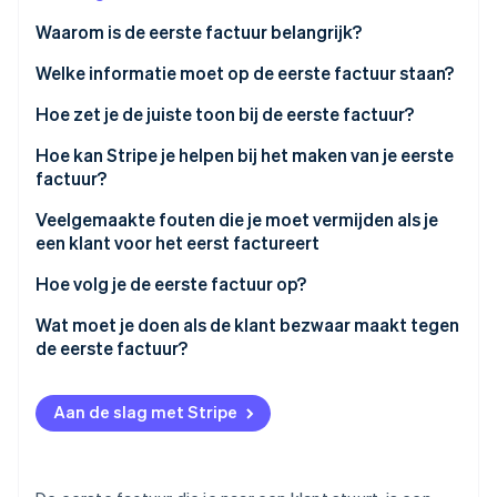
Oprichting van een start-up
Waarom is de eerste factuur belangrijk?
Climate
Ecosysteem
Welke informatie moet op de eerste factuur staan?
CO₂-verwijdering
Partners
Identity
Hoe zet je de juiste toon bij de eerste factuur?
Stripe App Marketplace
Online identiteitsverificatie
Hoe kan Stripe je helpen bij het maken van je eerste
factuur?
Veelgemaakte fouten die je moet vermijden als je
een klant voor het eerst factureert
Stripe Sessions 2026
Ontdek hoe Stripe de economische infrastructuu
Hoe volg je de eerste factuur op?
Nu bekijken
Wat moet je doen als de klant bezwaar maakt tegen
de eerste factuur?
Stuur je eerste klantfactuur met vertrouwen
Aan de slag met Stripe