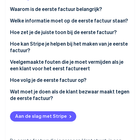
Oprichting van een start-up
Waarom is de eerste factuur belangrijk?
Climate
Ecosysteem
Welke informatie moet op de eerste factuur staan?
CO₂-verwijdering
Partners
Identity
Hoe zet je de juiste toon bij de eerste factuur?
Stripe App Marketplace
Online identiteitsverificatie
Hoe kan Stripe je helpen bij het maken van je eerste
factuur?
Veelgemaakte fouten die je moet vermijden als je
een klant voor het eerst factureert
Stripe Sessions 2026
Ontdek hoe Stripe de economische infrastructuu
Hoe volg je de eerste factuur op?
Nu bekijken
Wat moet je doen als de klant bezwaar maakt tegen
de eerste factuur?
Stuur je eerste klantfactuur met vertrouwen
Aan de slag met Stripe