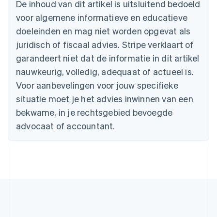
De inhoud van dit artikel is uitsluitend bedoeld
Brazilië
voor algemene informatieve en educatieve
Português
English
Bulgarije
doeleinden en mag niet worden opgevat als
English
juridisch of fiscaal advies. Stripe verklaart of
Canada
English
Français
garandeert niet dat de informatie in dit artikel
Cyprus
nauwkeurig, volledig, adequaat of actueel is.
English
Denemarken
Voor aanbevelingen voor jouw specifieke
English
situatie moet je het advies inwinnen van een
Duitsland
bekwame, in je rechtsgebied bevoegde
Deutsch
English
Estland
advocaat of accountant.
English
Finland
English
Svenska
Frankrijk
Français
English
Gibraltar
English
Griekenland
English