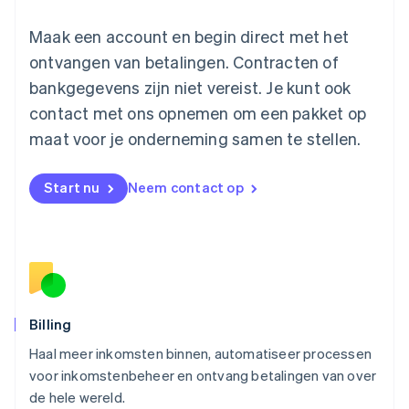
Maleisië
English
简体中文
Maak een account en begin direct met het
Malta
ontvangen van betalingen. Contracten of
English
Mexico
bankgegevens zijn niet vereist. Je kunt ook
Español
English
contact met ons opnemen om een pakket op
Nederland
maat voor je onderneming samen te stellen.
Nederlands
English
Nieuw-Zeeland
English
Start nu
Neem contact op
Noorwegen
English
Oostenrijk
Deutsch
English
Polen
English
Portugal
Português
English
Billing
Roemenië
Haal meer inkomsten binnen, automatiseer processen
English
voor inkomstenbeheer en ontvang betalingen van over
Singapore
English
简体中文
de hele wereld.