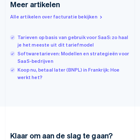
Meer artikelen
Hongarije
English
Hongkong SAR, China
Alle artikelen over facturatie bekijken
English
简体中文
Ierland
English
Tarieven op basis van gebruik voor SaaS: zo haal
India
je het meeste uit dit tariefmodel
English
Softwaretarieven: Modellen en strategieën voor
Italië
Italiano
English
SaaS-bedrijven
Japan
Koop nu, betaal later (BNPL) in Frankrijk: Hoe
日本語
English
werkt het?
Kroatië
English
Italiano
Letland
English
Liechtenstein
Deutsch
English
Litouwen
English
Luxemburg
Klaar om aan de slag te gaan?
Français
Deutsch
English