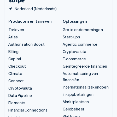
Nederland (Nederlands)
Producten en tarieven
Oplossingen
Tarieven
Grote ondernemingen
Atlas
Start-ups
Authorization Boost
Agentic commerce
Billing
Cryptovaluta
Capital
E-commerce
Checkout
Geïntegreerde financiën
Climate
Automatisering van
financiën
Connect
Internationaal zakendoen
Cryptovaluta
In-appbetalingen
Data Pipeline
Marktplaatsen
Elements
Geldbeheer
Financial Connections
Platforms