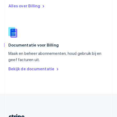
Slovenië
Alles over Billing
English
Italiano
Slowakije
English
Spanje
Español
English
Thailand
ไทย
English
Documentatie voor Billing
Tsjechië
English
Maak en beheer abonnementen, houd gebruik bij en
Vasteland van China
geef facturen uit.
简体中文
English
Verenigd Koninkrijk
Bekijk de documentatie
English
Verenigde Arabische Emiraten
English
Verenigde Staten
English
Español
简体中文
Zweden
Svenska
English
Zwitserland
Deutsch
Français
Italiano
English