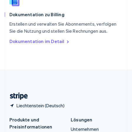
Spanien
Español
English
Dokumentation zu Billing
Thailand
ไทย
English
Erstellen und verwalten Sie Abonnements, verfolgen
Tschechische Republik
Sie die Nutzung und stellen Sie Rechnungen aus.
English
Ungarn
Dokumentation im Detail
English
Vereinigte Arabische Emirate
English
Vereinigte Staaten
English
Español
简体中文
Vereinigtes Königreich
English
Zypern
English
Liechtenstein (Deutsch)
Produkte und
Lösungen
Preisinformationen
Unternehmen