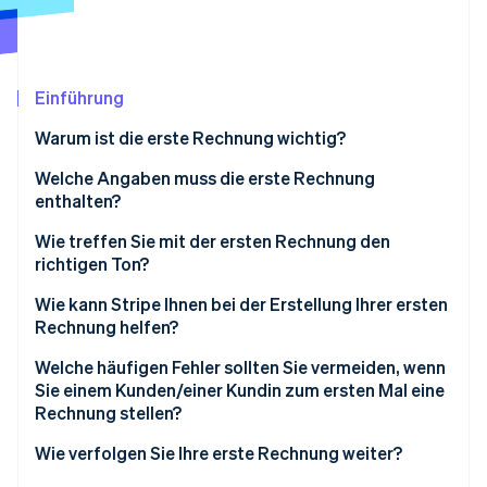
Betrugsprävention
Ecosystem
Atlas
Start-up-Gründung
Partner
Stripe App-Marktplatz
Climate
Einführung
CO₂-Entnahme
Warum ist die erste Rechnung wichtig?
Welche Angaben muss die erste Rechnung
enthalten?
Stripe-Sessions 2026
Wie treffen Sie mit der ersten Rechnung den
Erfahren Sie, wie Stripe Lösungen für die Wirtschaft
richtigen Ton?
Jetzt ansehen
Wie kann Stripe Ihnen bei der Erstellung Ihrer ersten
Rechnung helfen?
Welche häufigen Fehler sollten Sie vermeiden, wenn
Sie einem Kunden/einer Kundin zum ersten Mal eine
Rechnung stellen?
Wie verfolgen Sie Ihre erste Rechnung weiter?