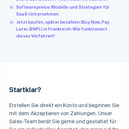
English
Français
Softwarepreise: Modelle und Strategien für
Kroatien
English
Italiano
SaaS-Unternehmen
Lettland
Jetzt kaufen, später bezahlen (Buy Now, Pay
English
Later, BNPL) in Frankreich: Wie funktioniert
Liechtenstein
dieses Verfahren?
Deutsch
English
Litauen
English
Luxemburg
Français
Deutsch
English
Malaysia
English
简体中文
Malta
English
Startklar?
Mexiko
Español
English
Neuseeland
Erstellen Sie direkt ein Konto und beginnen Sie
English
mit dem Akzeptieren von Zahlungen. Unser
Niederlande
Nederlands
English
Sales-Team berät Sie gerne und gestaltet für
Norwegen