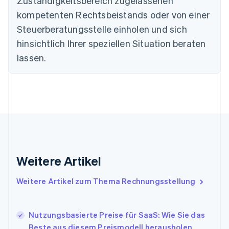
Zuständigkeitsbereich zugelassenen
Deutsch
English
Estland
kompetenten Rechtsbeistands oder von einer
English
Steuerberatungsstelle einholen und sich
Festlandchina
hinsichtlich Ihrer speziellen Situation beraten
简体中文
English
Finnland
lassen.
English
Svenska
Frankreich
Français
English
Gibraltar
English
Griechenland
English
Indien
English
Weitere Artikel
Irland
English
Italien
Weitere Artikel zum Thema Rechnungsstellung
Italiano
English
Japan
日本語
English
Nutzungsbasierte Preise für SaaS: Wie Sie das
Kanada
Beste aus diesem Preismodell herausholen