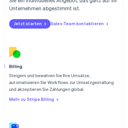
Sie ein individuelles Angebot, das ganz auf Ihr
English
Österreich
Unternehmen abgestimmt ist.
Deutsch
English
Polen
Jetzt starten
Sales-Team kontaktieren
English
Portugal
Português
English
Rumänien
English
Schweden
Svenska
English
Schweiz
Billing
Deutsch
Français
Italiano
English
Steigern und bewahren Sie Ihre Umsätze,
Singapur
English
简体中文
automatisieren Sie Workflows zur Umsatzgestaltung
Slowakei
und akzeptieren Sie Zahlungen global.
English
Mehr zu Stripe Billing
Slowenien
English
Italiano
Sonderverwaltungsregion Hongkong,
China
English
简体中文