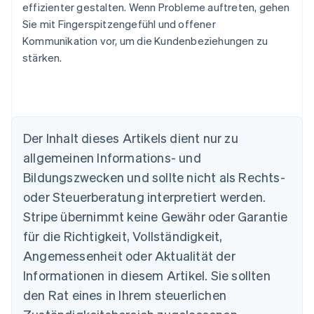
effizienter gestalten. Wenn Probleme auftreten, gehen
Sie mit Fingerspitzengefühl und offener
Kommunikation vor, um die Kundenbeziehungen zu
stärken.
Der Inhalt dieses Artikels dient nur zu
allgemeinen Informations- und
Australien
Bildungszwecken und sollte nicht als Rechts-
English
Belgien
oder Steuerberatung interpretiert werden.
Nederlands
Français
Deutsch
English
Stripe übernimmt keine Gewähr oder Garantie
Brasilien
für die Richtigkeit, Vollständigkeit,
Português
English
Bulgarien
Angemessenheit oder Aktualität der
English
Informationen in diesem Artikel. Sie sollten
Dänemark
English
den Rat eines in Ihrem steuerlichen
Deutschland