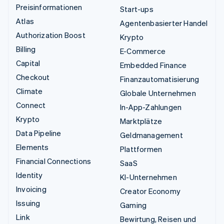
Preisinformationen
Start-ups
Atlas
Agentenbasierter Handel
Authorization Boost
Krypto
Billing
E-Commerce
Capital
Embedded Finance
Checkout
Finanzautomatisierung
Climate
Globale Unternehmen
Connect
In-App-Zahlungen
Krypto
Marktplätze
Data Pipeline
Geldmanagement
Elements
Plattformen
Financial Connections
SaaS
Identity
KI-Unternehmen
Invoicing
Creator Economy
Issuing
Gaming
Link
Bewirtung, Reisen und