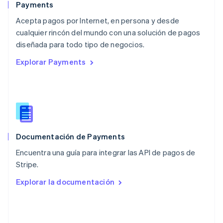
Español
English
Payments
Noruega
Acepta pagos por Internet, en persona y desde
English
cualquier rincón del mundo con una solución de pagos
Nueva Zelanda
English
diseñada para todo tipo de negocios.
Países Bajos
Explorar Payments
Nederlands
English
Polonia
English
Portugal
Português
English
RAE de Hong Kong, China
English
简体中文
Documentación de Payments
Reino Unido
English
Encuentra una guía para integrar las API de pagos de
República Checa
Stripe.
English
Rumanía
Explorar la documentación
English
Singapur
English
简体中文
Suecia