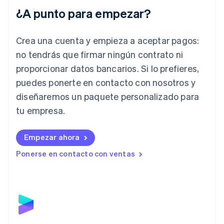
English
¿A punto para empezar?
India
English
Irlanda
Crea una cuenta y empieza a aceptar pagos:
English
no tendrás que firmar ningún contrato ni
Italia
proporcionar datos bancarios. Si lo prefieres,
Italiano
English
Japón
puedes ponerte en contacto con nosotros y
日本語
English
diseñaremos un paquete personalizado para
Letonia
English
tu empresa.
Liechtenstein
Deutsch
English
Empezar ahora
Lituania
English
Ponerse en contacto con ventas
Luxemburgo
Français
Deutsch
English
Malasia
English
简体中文
Malta
English
México