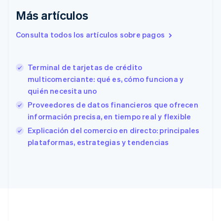
English
Más artículos
Emiratos Árabes Unidos
English
Consulta todos los artículos sobre pagos
Eslovaquia
English
Eslovenia
Terminal de tarjetas de crédito
English
Italiano
España
multicomerciante: qué es, cómo funciona y
Español
English
quién necesita uno
Estados Unidos
Proveedores de datos financieros que ofrecen
English
Español
简体中文
Estonia
información precisa, en tiempo real y flexible
English
Explicación del comercio en directo: principales
Finlandia
plataformas, estrategias y tendencias
English
Svenska
Francia
Français
English
Gibraltar
English
Grecia
English
Hungría