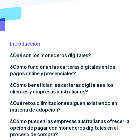
Sector público
Radar
Comercio minorista
Prevención de fraude
Atlas
Constitución de una startup
Ecosystem
Climate
Introducción
Eliminación de dióxido de carbono
Socios
Stripe App Marketplace
Identity
¿Qué son los monederos digitales?
Verificación de identidad en línea
¿Cómo funcionan las carteras digitales en los
pagos online y presenciales?
¿Cómo benefician las carteras digitales a los
clientes y empresas australianos?
Stripe Sessions 2026
Descubre cómo Stripe está construyendo la infraestructu
Clientes
¿Qué retos o limitaciones siguen existiendo en
para la IA.
materia de adopción?
Ver ahora
Empresas
Diferencias en la adopción según la edad
¿Cómo pueden las empresas australianas ofrecer la
opción de pagar con monederos digitales en el
Cobertura comercial incompleta
proceso de compra?