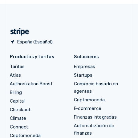
Svenska
English
Suiza
Deutsch
Français
Italiano
English
Tailandia
ไทย
English
España (Español)
Productos y tarifas
Soluciones
Tarifas
Empresas
Atlas
Startups
Authorization Boost
Comercio basado en
agentes
Billing
Criptomoneda
Capital
E-commerce
Checkout
Finanzas integradas
Climate
Automatización de
Connect
finanzas
Criptomoneda