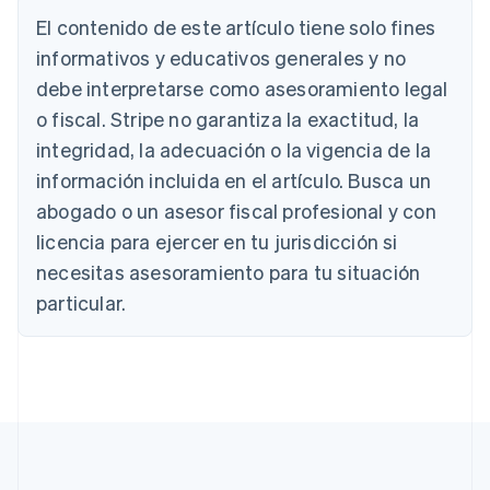
El contenido de este artículo tiene solo fines
Alemania
informativos y educativos generales y no
Deutsch
English
Australia
debe interpretarse como asesoramiento legal
English
o fiscal. Stripe no garantiza la exactitud, la
Austria
integridad, la adecuación o la vigencia de la
Deutsch
English
Bélgica
información incluida en el artículo. Busca un
Nederlands
Français
Deutsch
English
abogado o un asesor fiscal profesional y con
Brasil
Português
English
licencia para ejercer en tu jurisdicción si
Bulgaria
necesitas asesoramiento para tu situación
English
Canadá
particular.
English
Français
China continental
简体中文
English
Chipre
English
Croacia
English
Italiano
Dinamarca