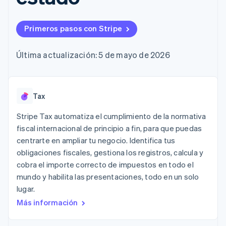
Métodos de
Recognition
Empresa
criptomonedas
de tarjetas
Gestión del dinero
Gestionar
pago
Automatización
Plataformas
suscripciones
Acceso a más
contable
Compras de
Hoja de ruta del
SaaS
Ofrecer cobro por
Primeros pasos con Stripe
de 125
Stripe Sigma
criptomoneda
producto
consumo
Terminal
Informes
integrables
Conferencia anual
Emitir tarjetas
Pagos en
personalizados
Sessions
respaldadas por
Última actualización: 5 de mayo de 2026
persona
Data Pipeline
Empleos
monedas estables
Por sector
Authorization
Sincronización
Sala de prensa
Aprovisiona y gestiona
Boost
de datos
Stripe Press
servicios con agentes
Optimizaciones
Empresas de IA
de aceptación
Tax
Economía de los
Link
creadores
Proceso de
Juegos
Contacto
Stripe Tax automatiza el cumplimiento de la normativa
Recursos
Hostelería, viajes y ocio
compra
fiscal internacional de principio a fin, para que puedas
acelerado
Financial
Contacta con ventas
centrarte en ampliar tu negocio. Identifica tus
Seguros
Integraciones de
Connections
Conviértete en socio
Medios de
aplicaciones
obligaciones fiscales, gestiona los registros, calcula y
Datos de ctas.
comunicación y
Ejemplos de código
financieras
cobra el importe correcto de impuestos en todo el
entretenimiento
Blog de
vinculadas
mundo y habilita las presentaciones, todo en un solo
Organizaciones sin
desarrolladores
fines de lucro
Estado de la API
lugar.
Servicios
Más información
Más
profesionales
Product roadmap
Sector público
Ver lo que viene
Minorista