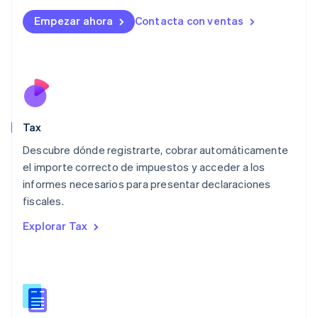
English
Liechtenstein
Empezar ahora
Contacta con ventas
Deutsch
English
Lituania
English
Luxemburgo
Français
Deutsch
English
Malasia
English
简体中文
Tax
Malta
English
Descubre dónde registrarte, cobrar automáticamente
México
el importe correcto de impuestos y acceder a los
Español
English
informes necesarios para presentar declaraciones
Noruega
fiscales.
English
Nueva Zelandia
Explorar Tax
English
Países Bajos
Nederlands
English
Polonia
English
Portugal