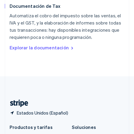
Português
English
Documentación de Tax
RAE de Hong Kong, China
English
简体中文
Automatiza el cobro del impuesto sobre las ventas, el
Reino Unido
IVA y el GST, y la elaboración de informes sobre todas
English
tus transacciones: hay disponibles integraciones que
República Checa
requieren poca o ninguna programación.
English
Rumania
Explorar la documentación
English
Singapur
English
简体中文
Suecia
Svenska
English
Suiza
Deutsch
Français
Italiano
English
Tailandia
ไทย
English
Estados Unidos (Español)
Productos y tarifas
Soluciones