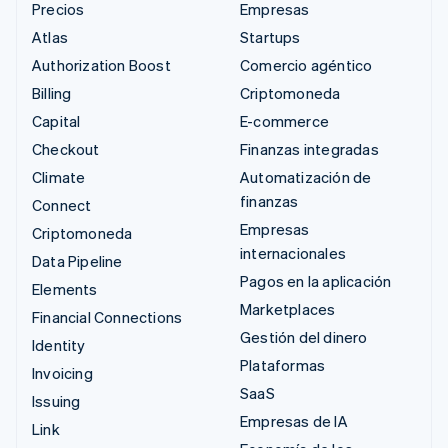
Precios
Empresas
Atlas
Startups
Authorization Boost
Comercio agéntico
Billing
Criptomoneda
Capital
E-commerce
Checkout
Finanzas integradas
Climate
Automatización de
finanzas
Connect
Empresas
Criptomoneda
internacionales
Data Pipeline
Pagos en la aplicación
Elements
Marketplaces
Financial Connections
Gestión del dinero
Identity
Plataformas
Invoicing
SaaS
Issuing
Empresas de IA
Link