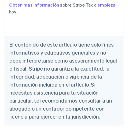
Obtén más información
sobre Stripe Tax o
empieza
hoy.
El contenido de este artículo tiene solo fines
informativos y educativos generales y no
debe interpretarse como asesoramiento legal
o fiscal. Stripe no garantiza la exactitud, la
integridad, adecuación o vigencia de la
Alemania
información incluida en el artículo. Si
Deutsch
English
Australia
necesitas asistencia para tu situación
English
particular, te recomendamos consultar a un
Austria
abogado o un contador competente con
Deutsch
English
Bélgica
licencia para ejercer en tu jurisdicción.
Nederlands
Français
Deutsch
English
Brasil