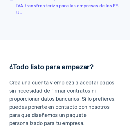
English
Español
简体中文
IVA transfronterizo para las empresas de los EE.
Estonia
UU.
English
Finlandia
English
Svenska
Francia
Français
English
Gibraltar
English
Grecia
English
¿Todo listo para empezar?
Hungría
English
India
Crea una cuenta y empieza a aceptar pagos
English
Irlanda
sin necesidad de firmar contratos ni
English
proporcionar datos bancarios. Si lo prefieres,
Italia
puedes ponerte en contacto con nosotros
Italiano
English
para que diseñemos un paquete
Japón
日本語
English
personalizado para tu empresa.
Letonia