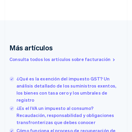
Português
English
Bulgaria
English
Canadá
English
Français
China continental
简体中文
English
Chipre
Más artículos
English
Croacia
Consulta todos los artículos sobre facturación
English
Italiano
Dinamarca
English
¿Qué es la exención del impuesto GST? Un
Emiratos Árabes Unidos
English
análisis detallado de los suministros exentos,
los bienes con tasa cero y los umbrales de
Eslovaquia
English
registro
Eslovenia
¿Es el IVA un impuesto al consumo?
English
Italiano
Recaudación, responsabilidad y obligaciones
España
transfronterizas que debes conocer
Español
English
Estados Unidos
Cómo funciona el proceso de recuperación de