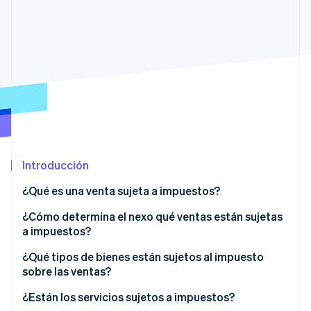
Radar
Prevención de fraude
Ecosistema
Atlas
Constitución de una startup
Socios
Climate
Stripe App Marketplace
Eliminación de dióxido de carbono
Identity
Verificación de identidad en línea
Introducción
¿Qué es una venta sujeta a impuestos?
Sesiones de Stripe 2026
¿Cómo determina el nexo qué ventas están sujetas
Descubre cómo Stripe construye la infraestructura económi
a impuestos?
Mirar ahora
Nexo físico
¿Qué tipos de bienes están sujetos al impuesto
sobre las ventas?
Nexo económico
¿Están los servicios sujetos a impuestos?