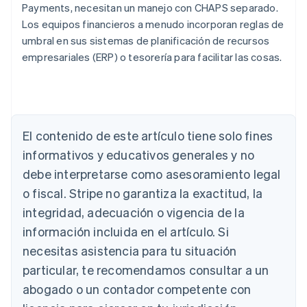
Payments, necesitan un manejo con CHAPS separado.
Los equipos financieros a menudo incorporan reglas de
umbral en sus sistemas de planificación de recursos
empresariales (ERP) o tesorería para facilitar las cosas.
El contenido de este artículo tiene solo fines
Alemania
Deutsch
English
informativos y educativos generales y no
Australia
debe interpretarse como asesoramiento legal
English
Austria
o fiscal. Stripe no garantiza la exactitud, la
Deutsch
English
integridad, adecuación o vigencia de la
Bélgica
información incluida en el artículo. Si
Nederlands
Français
Deutsch
English
Brasil
necesitas asistencia para tu situación
Português
English
particular, te recomendamos consultar a un
Bulgaria
abogado o un contador competente con
English
Canadá