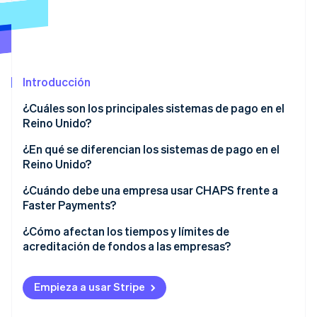
Radar
Prevención de fraude
Ecosistema
Atlas
Constitución de una startup
Socios
Introducción
Climate
Stripe App Marketplace
Eliminación de dióxido de carbono
¿Cuáles son los principales sistemas de pago en el
Identity
Reino Unido?
Verificación de identidad en línea
Bacs
¿En qué se diferencian los sistemas de pago en el
Reino Unido?
CHAPS
Velocidad y acreditación de fondos
¿Cuándo debe una empresa usar CHAPS frente a
Faster Payments
Faster Payments?
Disponibilidad
Sesiones de Stripe 2026
Descubre cómo Stripe construye la infraestructura económi
CHAPS
¿Cómo afectan los tiempos y límites de
Límites de transacciones
Mirar ahora
acreditación de fondos a las empresas?
Faster Payments
Costo
Pequeñas y medianas empresas (pymes)
Empieza a usar Stripe
Experiencia de usuario y accesibilidad
E-commerce y plataformas