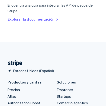
English
Encuentra una guía para integrar las API de pagos de
República Checa
Stripe.
English
Rumania
Explorar la documentación
English
Singapur
English
简体中文
Suecia
Svenska
English
Suiza
Deutsch
Français
Italiano
English
Tailandia
ไทย
English
Estados Unidos (Español)
Productos y tarifas
Soluciones
Precios
Empresas
Atlas
Startups
Authorization Boost
Comercio agéntico