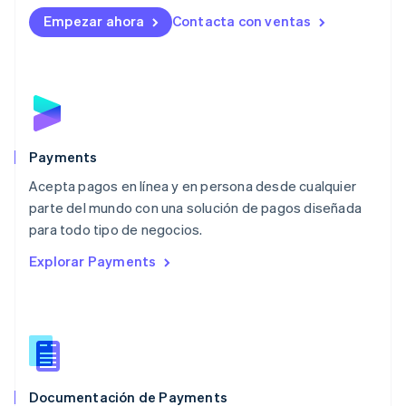
English
Empezar ahora
Contacta con ventas
Luxemburgo
Français
Deutsch
English
Malasia
English
简体中文
Malta
English
México
Español
English
Payments
Noruega
Acepta pagos en línea y en persona desde cualquier
English
parte del mundo con una solución de pagos diseñada
Nueva Zelandia
English
para todo tipo de negocios.
Países Bajos
Explorar Payments
Nederlands
English
Polonia
English
Portugal
Português
English
RAE de Hong Kong, China
English
简体中文
Documentación de Payments
Reino Unido