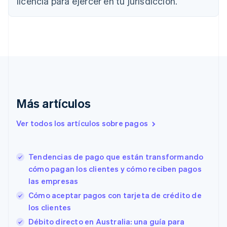
licencia para ejercer en tu jurisdicción.
English
Français
China continental
简体中文
English
Chipre
English
Croacia
English
Italiano
Dinamarca
English
Emiratos Árabes Unidos
Más artículos
English
Eslovaquia
Ver todos los artículos sobre pagos
English
Eslovenia
English
Italiano
Tendencias de pago que están transformando
España
cómo pagan los clientes y cómo reciben pagos
Español
English
las empresas
Estados Unidos
English
Español
简体中文
Cómo aceptar pagos con tarjeta de crédito de
Estonia
los clientes
English
Débito directo en Australia: una guía para
Finlandia