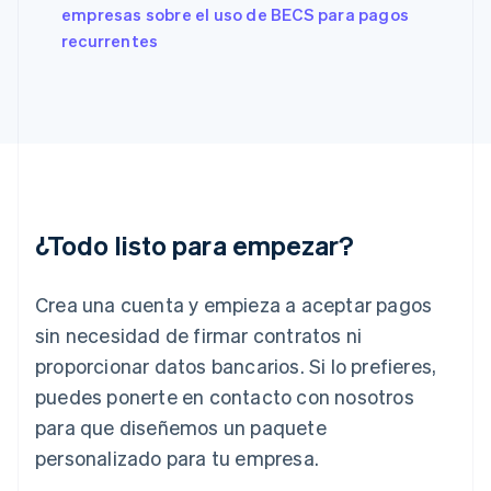
English
Svenska
empresas sobre el uso de BECS para pagos
Francia
recurrentes
Français
English
Gibraltar
English
Grecia
English
Hungría
English
India
English
¿Todo listo para empezar?
Irlanda
English
Crea una cuenta y empieza a aceptar pagos
Italia
Italiano
English
sin necesidad de firmar contratos ni
Japón
proporcionar datos bancarios. Si lo prefieres,
日本語
English
Letonia
puedes ponerte en contacto con nosotros
English
para que diseñemos un paquete
Liechtenstein
personalizado para tu empresa.
Deutsch
English
Lituania