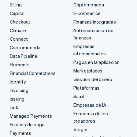
Billing
Criptomoneda
Capital
E-commerce
Checkout
Finanzas integradas
Climate
Automatización de
finanzas
Connect
Empresas
Criptomoneda
internacionales
Data Pipeline
Pagos en la aplicación
Elements
Marketplaces
Financial Connections
Gestión del dinero
Identity
Plataformas
Invoicing
SaaS
Issuing
Empresas de IA
Link
Economía de los
Managed Payments
creadores
Enlaces de pago
Juegos
Payments