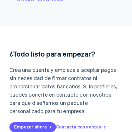
Gibraltar
English
Grecia
English
Hungría
English
India
English
Irlanda
¿Todo listo para empezar?
English
Italia
Crea una cuenta y empieza a aceptar pagos
Italiano
English
Japón
sin necesidad de firmar contratos ni
日本語
English
proporcionar datos bancarios. Si lo prefieres,
Letonia
English
puedes ponerte en contacto con nosotros
Liechtenstein
para que diseñemos un paquete
Deutsch
English
Lituania
personalizado para tu empresa.
English
Luxemburgo
Empezar ahora
Contacta con ventas
Français
Deutsch
English