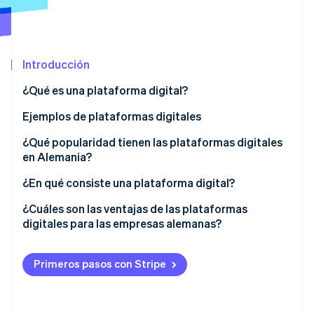
Radar
Prevención de fraude
Ecosistema
Atlas
Introducción
Constitución de una startup
Socios
Climate
Stripe App Marketplace
¿Qué es una plataforma digital?
Eliminación de dióxido de carbono
Tipos de plataformas digitales
Ejemplos de plataformas digitales
Identity
Verificación de identidad en línea
Tecnología subyacente
¿Qué popularidad tienen las plataformas digitales
en Alemania?
¿En qué consiste una plataforma digital?
Función de intermediación y creación de redes
¿Cuáles son las ventajas de las plataformas
Sesiones de Stripe 2026
digitales para las empresas alemanas?
Descubre cómo Stripe construye la infraestructura económi
API estandarizadas e integración
Mirar ahora
Mayor control de precisión
Arquitectura flexible y modular
Primeros pasos con Stripe
Mejora de la colaboración
Procesos basados en datos
Efectos de red