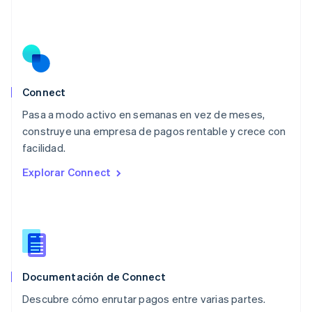
Malasia
English
简体中文
Malta
English
México
Español
English
Noruega
Connect
English
Pasa a modo activo en semanas en vez de meses,
Nueva Zelandia
English
construye una empresa de pagos rentable y crece con
Países Bajos
facilidad.
Nederlands
English
Explorar Connect
Polonia
English
Portugal
Português
English
RAE de Hong Kong, China
English
简体中文
Reino Unido
English
Documentación de Connect
República Checa
Descubre cómo enrutar pagos entre varias partes.
English