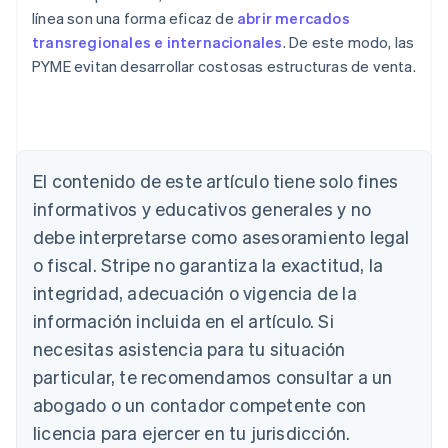
línea son una forma eficaz de
abrir mercados
transregionales e internacionales
. De este modo, las
PYME evitan desarrollar costosas estructuras de venta.
Alemania
Deutsch
English
Australia
El contenido de este artículo tiene solo fines
English
informativos y educativos generales y no
Austria
debe interpretarse como asesoramiento legal
Deutsch
English
Bélgica
o fiscal. Stripe no garantiza la exactitud, la
Nederlands
Français
Deutsch
English
integridad, adecuación o vigencia de la
Brasil
Português
English
información incluida en el artículo. Si
Bulgaria
necesitas asistencia para tu situación
English
Canadá
particular, te recomendamos consultar a un
English
Français
abogado o un contador competente con
China continental
licencia para ejercer en tu jurisdicción.
简体中文
English