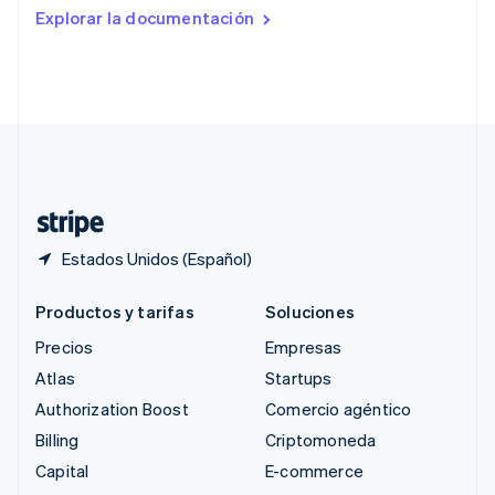
Rumania
Explorar la documentación
English
Singapur
English
简体中文
Suecia
Svenska
English
Suiza
Deutsch
Français
Italiano
English
Tailandia
ไทย
English
Estados Unidos (Español)
Productos y tarifas
Soluciones
Precios
Empresas
Atlas
Startups
Authorization Boost
Comercio agéntico
Billing
Criptomoneda
Capital
E-commerce