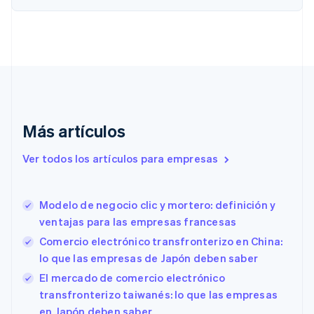
Chipre
English
Croacia
English
Italiano
Dinamarca
English
Emiratos Árabes Unidos
English
Eslovaquia
Más artículos
English
Eslovenia
Ver todos los artículos para empresas
English
Italiano
España
Español
English
Modelo de negocio clic y mortero: definición y
Estados Unidos
English
Español
简体中文
ventajas para las empresas francesas
Estonia
Comercio electrónico transfronterizo en China:
English
lo que las empresas de Japón deben saber
Finlandia
English
Svenska
El mercado de comercio electrónico
Francia
transfronterizo taiwanés: lo que las empresas
Français
English
en Japón deben saber