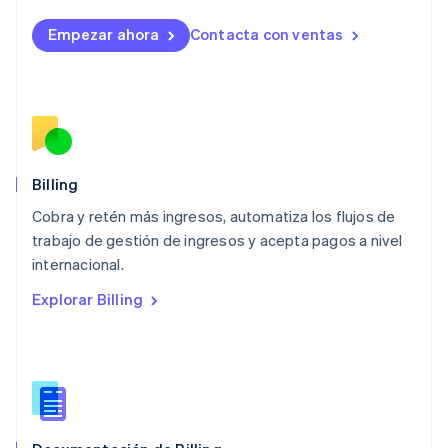
Lituania
English
Empezar ahora
Contacta con ventas
Luxemburgo
Français
Deutsch
English
Malasia
English
简体中文
Malta
English
México
Español
English
Billing
Noruega
Cobra y retén más ingresos, automatiza los flujos de
English
trabajo de gestión de ingresos y acepta pagos a nivel
Nueva Zelandia
English
internacional.
Países Bajos
Explorar Billing
Nederlands
English
Polonia
English
Portugal
Português
English
RAE de Hong Kong, China
English
简体中文