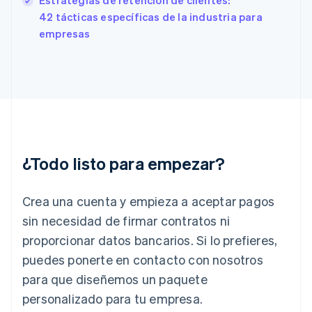
Estrategias de retención de clientes:
Finlandia
English
Svenska
42 tácticas específicas de la industria para
Francia
empresas
Français
English
Gibraltar
English
Grecia
English
Hungría
English
India
English
¿Todo listo para empezar?
Irlanda
English
Crea una cuenta y empieza a aceptar pagos
Italia
Italiano
English
sin necesidad de firmar contratos ni
Japón
proporcionar datos bancarios. Si lo prefieres,
日本語
English
Letonia
puedes ponerte en contacto con nosotros
English
para que diseñemos un paquete
Liechtenstein
personalizado para tu empresa.
Deutsch
English