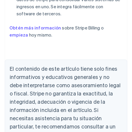
ingresos en uno. Se integra fácilmente con
software de terceros.
Obtén más información
sobre Stripe Billing o
empieza
hoy mismo.
Alemania
El contenido de este artículo tiene solo fines
Deutsch
English
Australia
informativos y educativos generales y no
English
debe interpretarse como asesoramiento legal
Austria
Deutsch
English
o fiscal. Stripe no garantiza la exactitud, la
Bélgica
integridad, adecuación o vigencia de la
Nederlands
Français
Deutsch
English
Brasil
información incluida en el artículo. Si
Português
English
necesitas asistencia para tu situación
Bulgaria
particular, te recomendamos consultar a un
English