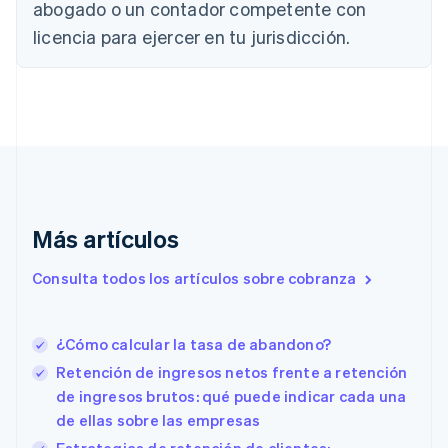
Canadá
abogado o un contador competente con
English
Français
licencia para ejercer en tu jurisdicción.
China continental
简体中文
English
Chipre
English
Croacia
English
Italiano
Dinamarca
English
Emiratos Árabes Unidos
English
Más artículos
Eslovaquia
English
Consulta todos los artículos sobre cobranza
Eslovenia
English
Italiano
España
¿Cómo calcular la tasa de abandono?
Español
English
Estados Unidos
Retención de ingresos netos frente a retención
English
Español
简体中文
de ingresos brutos: qué puede indicar cada una
Estonia
de ellas sobre las empresas
English