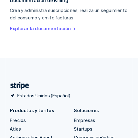
Documentación de Billing
Reino Unido
English
Crea y administra suscripciones, realiza un seguimiento
República Checa
del consumo y emite facturas.
English
Rumania
Explorar la documentación
English
Singapur
English
简体中文
Suecia
Svenska
English
Suiza
Deutsch
Français
Italiano
English
Tailandia
ไทย
English
Estados Unidos (Español)
Productos y tarifas
Soluciones
Precios
Empresas
Atlas
Startups
Authorization Boost
Comercio agéntico