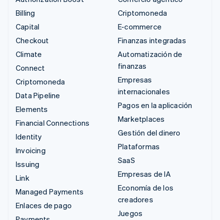
Billing
Criptomoneda
Capital
E-commerce
Checkout
Finanzas integradas
Climate
Automatización de
finanzas
Connect
Empresas
Criptomoneda
internacionales
Data Pipeline
Pagos en la aplicación
Elements
Marketplaces
Financial Connections
Gestión del dinero
Identity
Plataformas
Invoicing
SaaS
Issuing
Empresas de IA
Link
Economía de los
Managed Payments
creadores
Enlaces de pago
Juegos
Payments