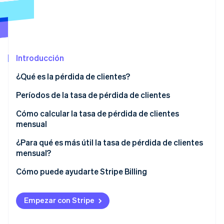
Radar
Prevención de fraude
Ecosistema
Atlas
Constitución de una startup
Socios
Introducción
Climate
Stripe App Marketplace
Eliminación de dióxido de carbono
¿Qué es la pérdida de clientes?
Identity
Períodos de la tasa de pérdida de clientes
Verificación de identidad en línea
Pérdida de clientes diaria
Cómo calcular la tasa de pérdida de clientes
mensual
Pérdida de clientes mensual
¿Para qué es más útil la tasa de pérdida de clientes
Pérdida de clientes trimestral
mensual?
Sesiones de Stripe 2026
Descubre cómo Stripe construye la infraestructura económi
Pérdida de clientes anual
Relevancia en diferentes modelos de negocio
Cómo puede ayudarte Stripe Billing
Mirar ahora
Ventajas de supervisar la pérdida de clientes
mensual
Empezar con Stripe
Cómo se utiliza la pérdida de clientes mensual para