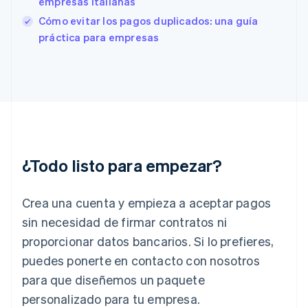
empresas italianas
Finlandia
English
Svenska
Cómo evitar los pagos duplicados: una guía
Francia
práctica para empresas
Français
English
Gibraltar
English
Grecia
English
Hungría
English
India
English
¿Todo listo para empezar?
Irlanda
English
Crea una cuenta y empieza a aceptar pagos
Italia
Italiano
English
sin necesidad de firmar contratos ni
Japón
proporcionar datos bancarios. Si lo prefieres,
日本語
English
Letonia
puedes ponerte en contacto con nosotros
English
para que diseñemos un paquete
Liechtenstein
personalizado para tu empresa.
Deutsch
English