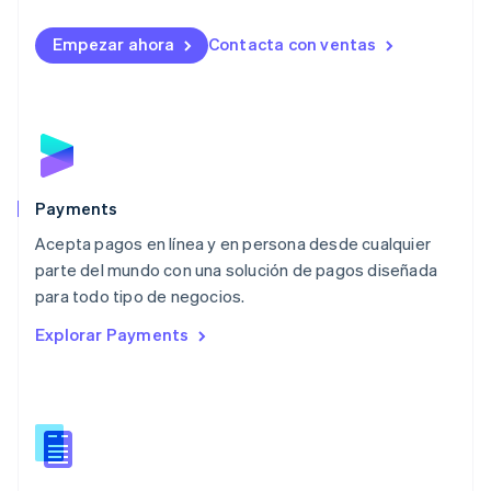
Lituania
English
Empezar ahora
Contacta con ventas
Luxemburgo
Français
Deutsch
English
Malasia
English
简体中文
Malta
English
México
Español
English
Payments
Noruega
Acepta pagos en línea y en persona desde cualquier
English
parte del mundo con una solución de pagos diseñada
Nueva Zelandia
English
para todo tipo de negocios.
Países Bajos
Explorar Payments
Nederlands
English
Polonia
English
Portugal
Português
English
RAE de Hong Kong, China
English
简体中文