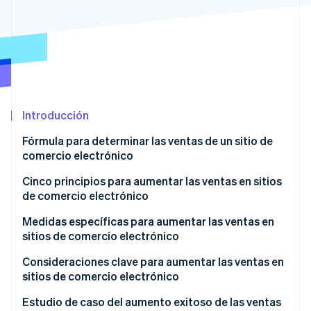
Radar
Prevención de fraude
Ecosistema
Atlas
Constitución de una startup
Socios
Climate
Stripe App Marketplace
Eliminación de dióxido de carbono
Introducción
Identity
Verificación de identidad en línea
Fórmula para determinar las ventas de un sitio de
comercio electrónico
Cantidad de visitas
Cinco principios para aumentar las ventas en sitios
de comercio electrónico
Tasa de conversión
Sesiones de Stripe 2026
Captar nuevos clientes
Medidas específicas para aumentar las ventas en
Descubre cómo Stripe construye la infraestructura económi
Valor promedio por pedido
sitios de comercio electrónico
Mirar ahora
Retener clientes existentes
Medidas para aumentar el tráfico del sitio
Consideraciones clave para aumentar las ventas en
Mejorar la tasa de compra recurrente de los clientes
sitios de comercio electrónico
existentes
Estrategias para mejorar tasa de conversión
No intentar implementar todas las medidas al
Estudio de caso del aumento exitoso de las ventas