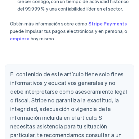
crecer contigo, con un tiempo de actividad histórico
del 99.999 % y una confiabilidad líder en el sector.
Obtén más información sobre cómo
Stripe Payments
puede impulsar tus pagos electrónicos y en persona, o
empieza
hoy mismo.
Alemania
El contenido de este artículo tiene solo fines
Deutsch
English
Australia
informativos y educativos generales y no
English
debe interpretarse como asesoramiento legal
Austria
Deutsch
English
o fiscal. Stripe no garantiza la exactitud, la
Bélgica
integridad, adecuación o vigencia de la
Nederlands
Français
Deutsch
English
Brasil
información incluida en el artículo. Si
Português
English
necesitas asistencia para tu situación
Bulgaria
particular, te recomendamos consultar a un
English