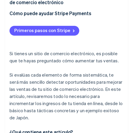
Aumentar el valor promedio por pedido
Estrategias para aumentar el valor promedio por
mismo tiempo
de comercio electrónico
pedido
Revisar los precios de tus productos y servicios
Realizar mejoras continuas con seguimiento
Cómo puede ayudar Stripe Payments
constante de los resultados
No perder de vista la experiencia de usuario
Primeros pasos con Stripe
No concentrarse solo en resultados inmediatos
Si tienes un sitio de comercio electrónico, es posible
que te hayas preguntado cómo aumentar tus ventas.
Si evalúas cada elemento de forma sistemática, te
será más sencillo detectar oportunidades para mejorar
las ventas de tu sitio de comercio electrónico. En este
artículo, revisaremos todo lo necesario para
incrementar los ingresos de tu tienda en línea, desde lo
básico hasta tácticas concretas y un ejemplo exitoso
de Japón.
¿Qué contiene este artículo?