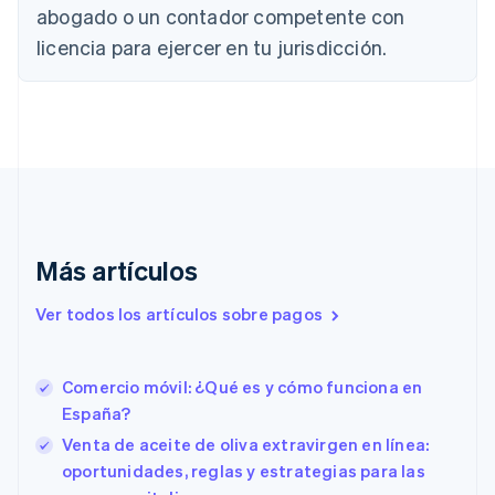
Canadá
abogado o un contador competente con
English
Français
licencia para ejercer en tu jurisdicción.
China continental
简体中文
English
Chipre
English
Croacia
English
Italiano
Dinamarca
English
Emiratos Árabes Unidos
English
Más artículos
Eslovaquia
English
Ver todos los artículos sobre pagos
Eslovenia
English
Italiano
España
Comercio móvil: ¿Qué es y cómo funciona en
Español
English
España?
Estados Unidos
English
Español
简体中文
Venta de aceite de oliva extravirgen en línea:
Estonia
oportunidades, reglas y estrategias para las
English