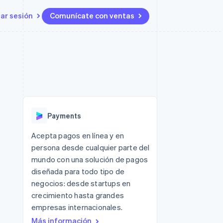
iar sesión
Comunícate con ventas
Recursos
Ecosistema
Contacto
 marketplaces
Más
Integraciones de aplicaciones
Socios
Contacta con ventas
Product roadmap
s
Ejemplos de código
Stripe App Marketplace
Conviértete en socio
Ver lo que viene
ataformas
Blog de desarrolladores
Estado de la API
Radar
Prevención de fraude
Payments
Atlas
Constitución de una startup
 lucro
Acepta pagos en línea y en
persona desde cualquier parte del
Climate
Eliminación de dióxido de
mundo con una solución de pagos
carbono
diseñada para todo tipo de
negocios: desde startups en
crecimiento hasta grandes
empresas internacionales.
Más información