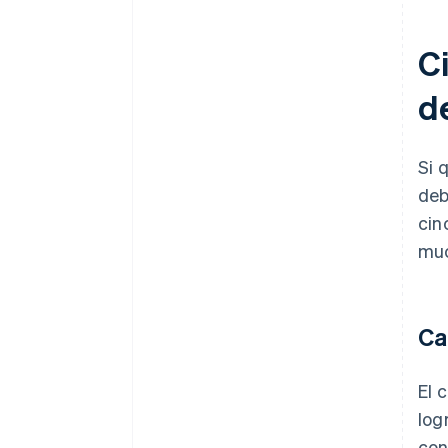
Ci
d
Si 
deb
cin
muc
Ca
El 
log
con