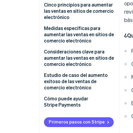
opo
Cantidad de visitas
Cinco principios para aumentar
las ventas en sitios de comercio
rev
Tasa de conversión
electrónico
bás
Valor promedio por pedido
Captar nuevos clientes
Medidas específicas para
aumentar las ventas en sitios de
¿Qu
Retener clientes existentes
comercio electrónico
Mejorar la tasa de compra
Medidas para aumentar el
Consideraciones clave para
recurrente de los clientes
tráfico del sitio
aumentar las ventas en sitios de
existentes
comercio electrónico
Estrategias para mejorar tasa
Aumentar el valor promedio por
de conversión
No intentar implementar todas
Estudio de caso del aumento
pedido
las medidas al mismo tiempo
exitoso de las ventas de
Estrategias para aumentar el
comercio electrónico
Revisar los precios de tus
valor promedio por pedido
Realizar mejoras continuas con
productos y servicios
seguimiento constante de los
Cómo puede ayudar
resultados
Stripe Payments
No perder de vista la experiencia
de usuario
Primeros pasos con Stripe
No concentrarse solo en