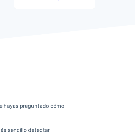
Sesiones de Stripe
2026
Descubre cómo Stripe
construye la
infraestructura
económica para la IA.
Mirar ahora
e te hayas preguntado cómo
ás sencillo detectar