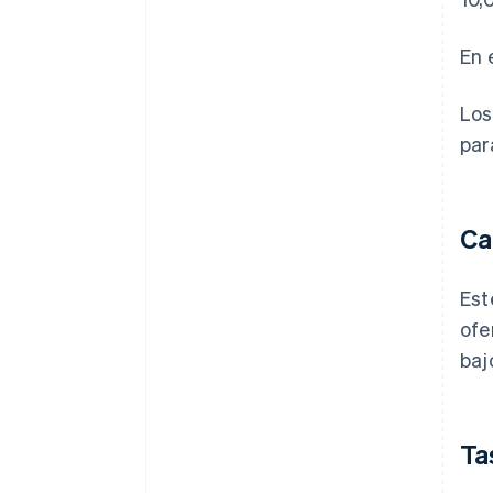
En 
Los
par
Ca
Est
ofe
baj
Ta