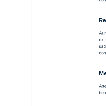
Re
Aun
exi
sat
con
Me
Ase
ben