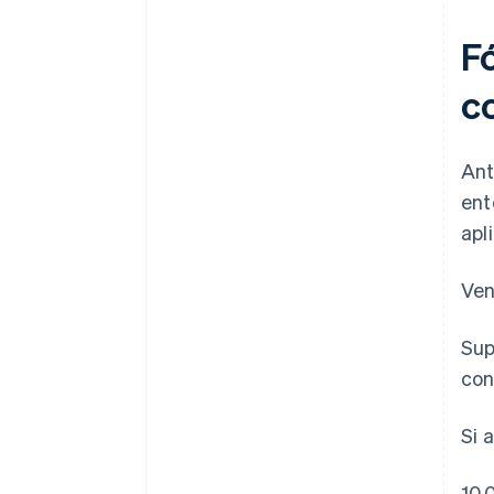
resultados inmediatos
F
c
Ant
ent
apl
Ven
Sup
con
Si 
10,