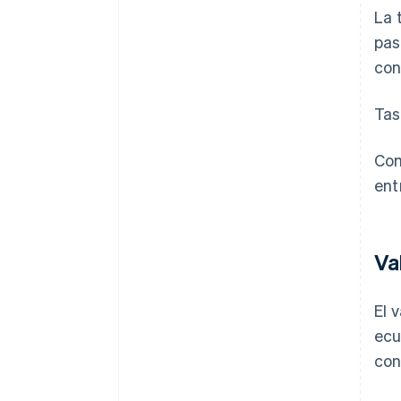
La 
pas
con
Tas
Com
entr
Va
El 
ecu
con