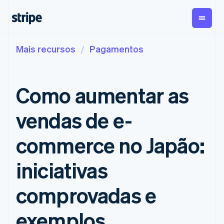
Mais recursos
Pagamentos
Por estágio
Documentação
Aprenda
Pagamentos
Receita​
Gestão dos
valores
Empresas
Documentação da
Blog
Payments
Billing
Startups
Stripe
Histórias de clientes
Como aumentar as
Pagamentos
Receita
Global
Referência da API
Guias
online
recorrente
Payouts
Bibliotecas e SDKs
Payment links
Metronome
Repasses
Stripe Apps
vendas de e-
Cobrança por
para terceiros
Por caso de uso
Pagamentos
uso
Crypto
Suporte​
sem código
Assinaturas​
Carteira,
commerce no Japão:
Comércio agêntico
Checkout
​Gerenciamento​
emissão de
Guias
Criptomoedas
Obter suporte
UIs de
de​ assinaturas​
stablecoin e
E-commerce
Planos de suporte
iniciativas
pagamento
Invoicing
infraestrutura
Finanças integradas
Aceitar pagamentos
gerenciado
pré-
Elements
Única ou
de cartões
Automação de finanças
online
Serviços profissionais
Componentes
construídas
recorrente
comprovadas e
Implementar um
flexíveis de IU
Tax
Empresas do mundo
checkout pré-
Formas de
Automação de
todo
construído
pagamento
impostos
exemplos
Pagamentos no
Criar uma plataforma
Acesso a mais
Revenue
Empresa
aplicativo
ou marketplace