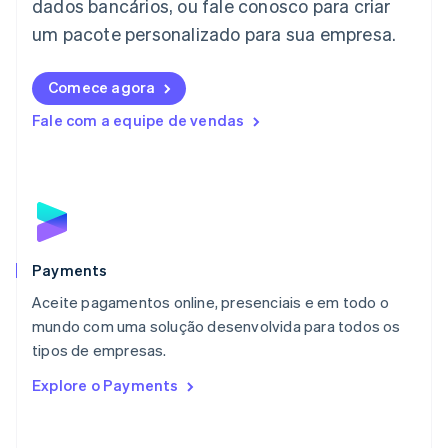
dados bancários, ou fale conosco para criar
Letônia
English
um pacote personalizado para sua empresa.
Liechtenstein
Deutsch
English
Comece agora
Lituânia
English
Fale com a equipe de vendas
Luxemburgo
Français
Deutsch
English
Malásia
English
简体中文
Malta
English
México
Español
English
Payments
Noruega
Aceite pagamentos online, presenciais e em todo o
English
mundo com uma solução desenvolvida para todos os
Nova Zelândia
English
tipos de empresas.
Países Baixos
Explore o Payments
Nederlands
English
Polônia
English