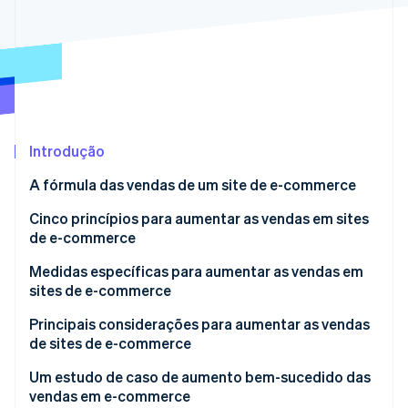
Ecossistema
Stripe Sessions 2026
Parceiros
Stripe App Marketplace
Veja como a Stripe está construindo a infraestrutura econô
Assista agora
Introdução
A fórmula das vendas de um site de e-commerce
Número de visitas
Cinco princípios para aumentar as vendas em sites
de e-commerce
Taxa de conversão
Adquirir novos clientes
Medidas específicas para aumentar as vendas em
Valor médio do pedido
sites de e-commerce
Reter clientes existentes
Medidas para aumentar o tráfego do site
Principais considerações para aumentar as vendas
Melhorar a taxa de recompra dos clientes
de sites de e-commerce
existentes
Medidas para melhorar a taxa de conversão
Não tente implementar todas as medidas de uma só
Um estudo de caso de aumento bem-sucedido das
Aumentar o valor médio do pedido
Medidas para aumentar o valor médio do pedido
vez
vendas em e-commerce