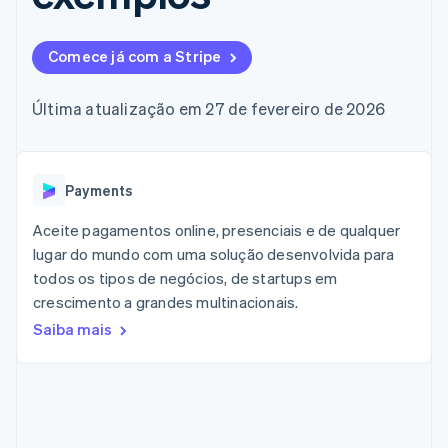
de 125
Recognition
Marketplaces
Gerenciar assinaturas
Authorization
Automação
Plano de ação do
Gestão dos valores
Ofereça cobrança por
Boost
contábil
produto
Plataformas
uso
Comece já com a Stripe
Otimizações
Stripe Sigma
Conferência anual das
SaaS
Emita cartões
de aceitação
Relatórios
sessões
respaldados por
Link
personalizados
Carreiras
stablecoins
Última atualização em 27 de fevereiro de 2026
Checkout
Data Pipeline
Sala de imprensa
Provisione e gerencie
acelerado
Sincronização
Stripe Press
serviços com agentes
Por setor
de dados
Payments
Empresas de IA
Economia de criadores
Contato
Recursos
Aceite pagamentos online, presenciais e de qualquer
Mais
Jogos
Fale com a equipe de
lugar do mundo com uma solução desenvolvida para
Product roadmap
Hospitalidade, viagens
Integrações de
vendas
Veja o que está chegando
todos os tipos de negócios, de startups em
e lazer
aplicativos
Seja um parceiro
Seguros
Exemplos de códigos
crescimento a grandes multinacionais.
Radar
Mídia e entretenimento
Blog de
Prevenção de fraudes
Saiba mais
desenvolvedores
Organizações sem fins
Status da API
Atlas
lucrativos
Incorporação de startups
Serviços profissionais
Climate
Setor público
Remoção de carbono
Varejo