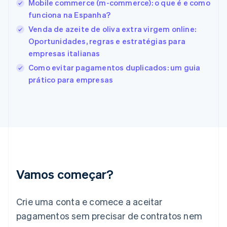
Mobile commerce (m-commerce): o que é e como
Estados Unidos
funciona na Espanha?
English
Español
简体中文
Estônia
Venda de azeite de oliva extra virgem online:
English
Oportunidades, regras e estratégias para
Finlândia
empresas italianas
English
Svenska
França
Como evitar pagamentos duplicados: um guia
Français
English
prático para empresas
Gibraltar
English
Grécia
English
Hungria
English
Índia
English
Irlanda
Vamos começar?
English
Itália
Crie uma conta e comece a aceitar
Italiano
English
Japão
pagamentos sem precisar de contratos nem
日本語
English