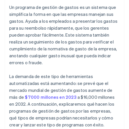
Realiza una prueba piloto del programa con un
grupo selecto
Un programa de gestión de gastos es un sistema que
simplifica la forma en que las empresas manejan sus
Ludifica el proceso de adopción
gastos. Ayuda a los empleados a presentar los gastos
Supervisa y refina
para su reembolso rápidamente, que los gerentes
pueden aprobar fácilmente. Este sistema también
realiza un seguimiento de los gastos para verificar el
cumplimiento de la normativa de gasto de la empresa,
anotando cualquier gasto inusual que pueda indicar
errores o fraude.
La demanda de este tipo de herramientas
automatizadas está aumentando: se prevé que el
mercado mundial de gestión de gastos aumente de
más de
$7000 millones en 2023
a $16,000 millones
en 2032. A continuación, explicaremos qué hacen los
programas de gestión de gastos por las empresas,
qué tipos de empresas podrían necesitarlos y cómo
crear y lanzar este tipo de programas con éxito.