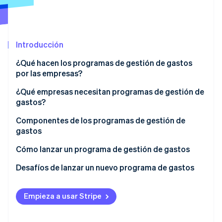
Radar
Prevención de fraude
Ecosistema
Atlas
Introducción
Constitución de una startup
Socios
Climate
¿Qué hacen los programas de gestión de gastos
Stripe App Marketplace
Eliminación de dióxido de carbono
por las empresas?
Identity
¿Qué empresas necesitan programas de gestión de
Verificación de identidad en línea
gastos?
Componentes de los programas de gestión de
gastos
Cómo lanzar un programa de gestión de gastos
Sesiones de Stripe 2026
Descubre cómo Stripe construye la infraestructura económi
Realiza una auditoría de gastos
Desafíos de lanzar un nuevo programa de gastos
Mirar ahora
Traza tu flujo de trabajo ideal para gastos
Empieza a usar Stripe
Personaliza tu política de gastos