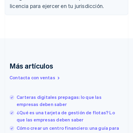
English
Français
licencia para ejercer en tu jurisdicción.
China continental
简体中文
English
Chipre
English
Croacia
English
Italiano
Dinamarca
English
Emiratos Árabes Unidos
English
Más artículos
Eslovaquia
English
Contacta con ventas
Eslovenia
English
Italiano
España
Carteras digitales prepagas: lo que las
Español
English
empresas deben saber
Estados Unidos
English
Español
简体中文
¿Qué es una tarjeta de gestión de flotas? Lo
Estonia
que las empresas deben saber
English
Cómo crear un centro financiero: una guía para
Finlandia