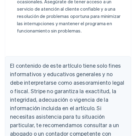
ocasionales. Asegúrate de tener acceso a un
servicio de atención al cliente confiable y a una
resolución de problemas oportuna para minimizar
las interrupciones y mantener el programa en
funcionamiento sin problemas.
Alemania
El contenido de este artículo tiene solo fines
Deutsch
English
Australia
informativos y educativos generales y no
English
debe interpretarse como asesoramiento legal
Austria
Deutsch
English
o fiscal. Stripe no garantiza la exactitud, la
Bélgica
integridad, adecuación o vigencia de la
Nederlands
Français
Deutsch
English
Brasil
información incluida en el artículo. Si
Português
English
necesitas asistencia para tu situación
Bulgaria
particular, te recomendamos consultar a un
English
Canadá
abogado o un contador competente con