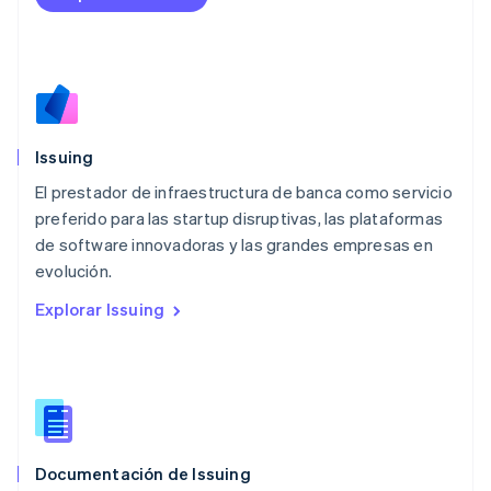
English
Luxemburgo
Français
Deutsch
English
Malasia
English
简体中文
Malta
English
Issuing
México
Español
English
El prestador de infraestructura de banca como servicio
Noruega
preferido para las startup disruptivas, las plataformas
English
de software innovadoras y las grandes empresas en
Nueva Zelandia
English
evolución.
Países Bajos
Explorar Issuing
Nederlands
English
Polonia
English
Portugal
Português
English
RAE de Hong Kong, China
English
简体中文
Documentación de Issuing
Reino Unido