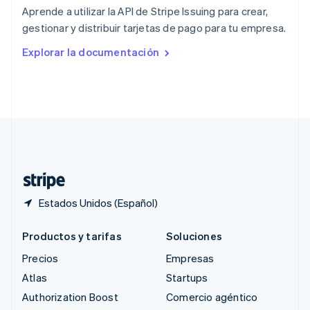
English
Aprende a utilizar la API de Stripe Issuing para crear,
República Checa
gestionar y distribuir tarjetas de pago para tu empresa.
English
Rumania
Explorar la documentación
English
Singapur
English
简体中文
Suecia
Svenska
English
Suiza
Deutsch
Français
Italiano
English
Tailandia
ไทย
English
Estados Unidos (Español)
Productos y tarifas
Soluciones
Precios
Empresas
Atlas
Startups
Authorization Boost
Comercio agéntico