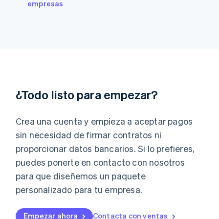
English
Svenska
empresas
Francia
Français
English
Gibraltar
English
Grecia
English
Hungría
English
India
¿Todo listo para empezar?
English
Irlanda
Crea una cuenta y empieza a aceptar pagos
English
Italia
sin necesidad de firmar contratos ni
Italiano
English
proporcionar datos bancarios. Si lo prefieres,
Japón
puedes ponerte en contacto con nosotros
日本語
English
Letonia
para que diseñemos un paquete
English
personalizado para tu empresa.
Liechtenstein
Deutsch
English
Lituania
Empezar ahora
Contacta con ventas