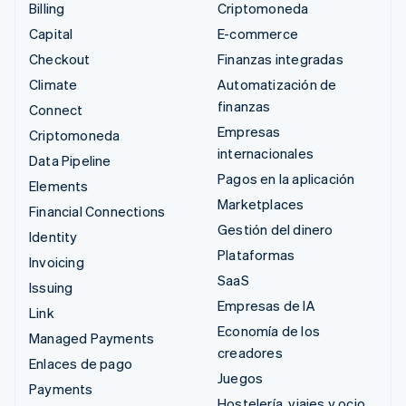
Billing
Criptomoneda
Capital
E-commerce
Checkout
Finanzas integradas
Climate
Automatización de
finanzas
Connect
Empresas
Criptomoneda
internacionales
Data Pipeline
Pagos en la aplicación
Elements
Marketplaces
Financial Connections
Gestión del dinero
Identity
Plataformas
Invoicing
SaaS
Issuing
Empresas de IA
Link
Economía de los
Managed Payments
creadores
Enlaces de pago
Juegos
Payments
Hostelería, viajes y ocio