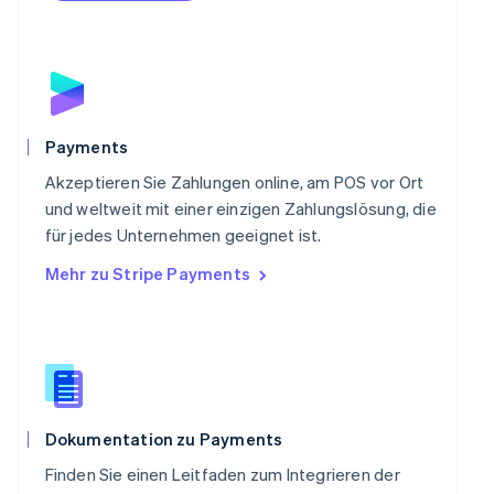
Portugal
Português
English
Rumänien
English
Schweden
Svenska
English
Schweiz
Payments
Deutsch
Français
Italiano
English
Singapur
Akzeptieren Sie Zahlungen online, am POS vor Ort
English
简体中文
und weltweit mit einer einzigen Zahlungslösung, die
Slowakei
für jedes Unternehmen geeignet ist.
English
Mehr zu Stripe Payments
Slowenien
English
Italiano
Sonderverwaltungsregion Hongkong,
China
English
简体中文
Spanien
Español
English
Thailand
Dokumentation zu Payments
ไทย
English
Finden Sie einen Leitfaden zum Integrieren der
Tschechische Republik