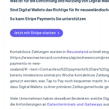
Was ist für die Einrichtung und Nutzung von Digital Wall
Vor-Ort-Zahlungen
Sind Digital Wallets das Richtige für Ihr neuseeländis
Online- und In-App-Zahlungen
So kann Stripe Payments Sie unterstützen
Jetzt mit Stripe starten
Kontaktlose Zahlungen wurden in
Neuseeland
schnell eing
(https://www.mastercard.com/news/ap/en/newsroom/pres
payments-in-new-
zealand/#:~:text=Contactless%20payments%20are%20
bereits mindestens einmal pro Woche kontaktlose Zahlunge
genutzt werden, was Tap to Pay noch bequemer macht. In
dass Digital Wallets zu ihrer primären Zahlungsmethode g
Viele Unternehmen haben dieselben Bedenken: welche Digit
die Anforderungen an
Datenterminals und Gateways
aus