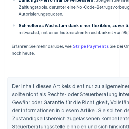
Zahlungstools, darunter eine No-Code-Betrugsvorbeug
Autorisierungsquoten.
Schnelleres Wachstum dank einer flexiblen, zuverlä
mitwächst, mit einer historischen Erreichbarkeit von 9
Australien
English
Erfahren Sie mehr darüber, wie
Stripe Payments
Sie bei O
Belgien
noch heute.
Nederlands
Français
Deutsch
English
Brasilien
Português
English
Bulgarien
English
Dänemark
Der Inhalt dieses Artikels dient nur zu allgemei
English
sollte nicht als Rechts- oder Steuerberatung inte
Deutschland
Gewähr oder Garantie für die Richtigkeit, Vollst
Deutsch
English
Estland
der Informationen in diesem Artikel. Sie sollten d
English
Zuständigkeitsbereich zugelassenen kompetente
Festlandchina
简体中文
English
Steuerberatungsstelle einholen und sich hinsichtli