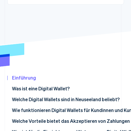
Betrugsprävention
Ecosystem
Atlas
Start-up-Gründung
Partner
Stripe App-Marktplatz
Climate
CO₂-Entnahme
Identity
Online-Identitätsprüfung
Einführung
Stripe-Sessions 2026
Erfahren Sie, wie Stripe Lösungen für die
Was ist eine Digital Wallet?
Jetzt ansehen
Welche Digital Wallets sind in Neuseeland beliebt?
Wie funktionieren Digital Wallets für Kundinnen und 
Welche Vorteile bietet das Akzeptieren von Zahlungen m