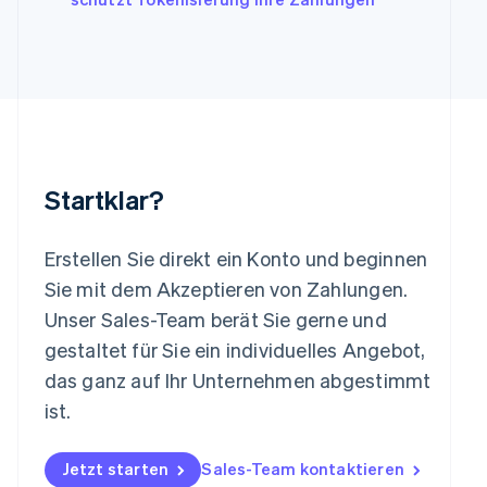
Liechtenstein
Deutsch
English
Litauen
English
Luxemburg
Français
Deutsch
English
Malaysia
English
简体中文
Malta
Startklar?
English
Mexiko
Español
English
Erstellen Sie direkt ein Konto und beginnen
Neuseeland
Sie mit dem Akzeptieren von Zahlungen.
English
Niederlande
Unser Sales-Team berät Sie gerne und
Nederlands
English
gestaltet für Sie ein individuelles Angebot,
Norwegen
das ganz auf Ihr Unternehmen abgestimmt
English
Österreich
ist.
Deutsch
English
Polen
Jetzt starten
Sales-Team kontaktieren
English