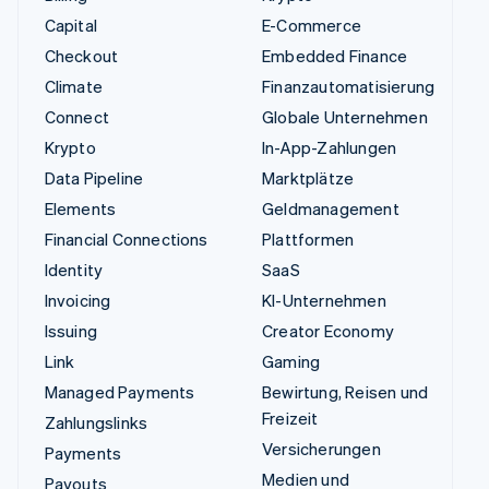
Capital
E-Commerce
Checkout
Embedded Finance
Climate
Finanzautomatisierung
Connect
Globale Unternehmen
Krypto
In-App-Zahlungen
Data Pipeline
Marktplätze
Elements
Geldmanagement
Financial Connections
Plattformen
Identity
SaaS
Invoicing
KI-Unternehmen
Issuing
Creator Economy
Link
Gaming
Managed Payments
Bewirtung, Reisen und
Freizeit
Zahlungslinks
Versicherungen
Payments
Medien und
Payouts