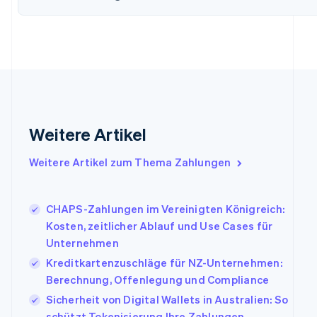
Finnland
English
Svenska
Frankreich
Français
English
Gibraltar
English
Griechenland
English
Indien
Weitere Artikel
English
Irland
Weitere Artikel zum Thema Zahlungen
English
Italien
Italiano
English
Japan
CHAPS-Zahlungen im Vereinigten Königreich:
日本語
English
Kosten, zeitlicher Ablauf und Use Cases für
Kanada
Unternehmen
English
Français
Kreditkartenzuschläge für NZ-Unternehmen:
Kroatien
English
Italiano
Berechnung, Offenlegung und Compliance
Lettland
Sicherheit von Digital Wallets in Australien: So
English
schützt Tokenisierung Ihre Zahlungen