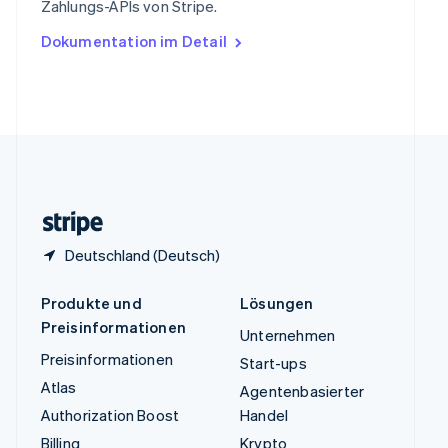
Zahlungs-APIs von Stripe.
English
Ungarn
Dokumentation im Detail
English
Vereinigte Arabische Emirate
English
Vereinigte Staaten
English
Español
简体中文
Vereinigtes Königreich
English
Zypern
English
Deutschland (Deutsch)
Produkte und
Lösungen
Preisinformationen
Unternehmen
Preisinformationen
Start-ups
Atlas
Agentenbasierter
Authorization Boost
Handel
Billing
Krypto