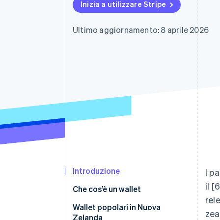
Inizia a utilizzare Stripe
Link
Pagamento accelerato
Financial Connections
Ultimo aggiornamento: 8 aprile 2026
Conti finanziari collegati
Introduzione
I p
il 
Che cos’è un wallet
rel
Wallet popolari in Nuova
zea
Zelanda