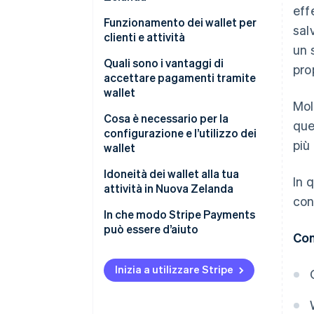
eff
Funzionamento dei wallet per
sal
clienti e attività
un 
Quali sono i vantaggi di
pro
accettare pagamenti tramite
wallet
Mol
Cosa è necessario per la
que
configurazione e l’utilizzo dei
più
wallet
Pagamenti di persona
Idoneità dei wallet alla tua
In 
attività in Nuova Zelanda
Pagamenti online e in-app
con
In che modo Stripe Payments
può essere d’aiuto
Con
Inizia a utilizzare Stripe