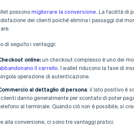
allet possono
migliorare la conversione
. La facilità d
disfazione dei clienti poiché elimina i passaggi dal mo
are.
o di seguito i vantaggi:
Checkout online:
un checkout complesso è uno dei motiv
abbandonano il carrello
. I wallet riducono la fase di i
singola operazione di autenticazione.
Commercio al dettaglio di persona
: il lato positivo è 
I clienti danno generalmente per scontato di poter pa
telefono al terminale. Quando ciò non è possibile, si crean
re alla conversione, ci sono tre vantaggi pratici: