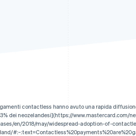
agamenti contactless hanno avuto una rapida diffusion
[63% dei neozelandesi](https://www.mastercard.com/
eases/en/2018/may/widespread-adoption-of-contactl
land/#:~:text=Contactless%20payments%20are%20g