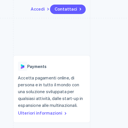
Accedi
Contattaci
Risorse
Ecosistema
Recapiti
me e marketplace
Altro
Integrazioni app
Partner
Contattaci
Product roadmap
ns
Esempi di codice
Stripe App Marketplace
Diventa nostro partner
Scopri cosa ti aspetta
 piattaforme
Blog per sviluppatori
 platforms
ibero
Stato dell'API
Radar
ari integrati
Prevenzione delle frodi
Payments
 fisiche
Atlas
Costituzione di start-up
Accetta pagamenti online, di
persona e in tutto il mondo con
Climate
Rimozione del carbonio
una soluzione sviluppata per
qualsiasi attività, dalle start-up in
Identity
Verifica online dell'identità
espansione alle multinazionali.
Ulteriori informazioni