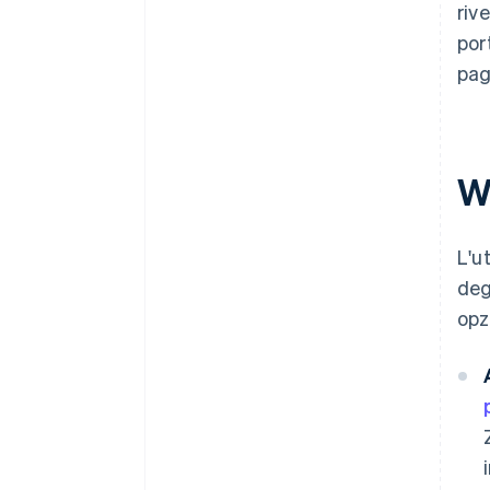
riv
por
pag
W
L'u
deg
opz