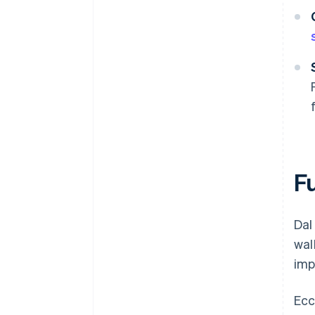
Fu
Dal
wal
imp
Ecc