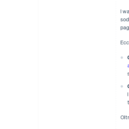
I w
sod
pag
Ecc
Olt