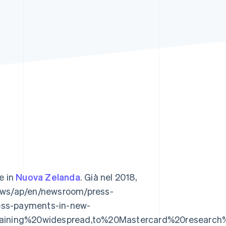
Stripe Sessions 2026
Scopri come Stripe sta
costruendo
l'infrastruttura
economica per l'IA.
Guarda ora
e in
Nuova Zelanda
. Già nel 2018,
news/ap/en/newsroom/press-
ess-payments-in-new-
aining%20widespread,to%20Mastercard%20research