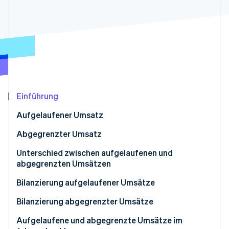
Betrugsprävention
Ecosystem
Atlas
Start-up-Gründung
Partner
Stripe App-Marktplatz
Climate
CO₂-Entnahme
Identity
Online-Identitätsprüfung
Einführung
Aufgelaufener Umsatz
Abgegrenzter Umsatz
Stripe-Sessions 2026
Erfahren Sie, wie Stripe Lösungen für die W
Unterschied zwischen aufgelaufenen und
Jetzt ansehen
abgegrenzten Umsätzen
Aufgelaufener Umsatz
Bilanzierung aufgelaufener Umsätze
Abgegrenzter Umsatz
Bilanzierung abgegrenzter Umsätze
Aufgelaufene und abgegrenzte Umsätze im