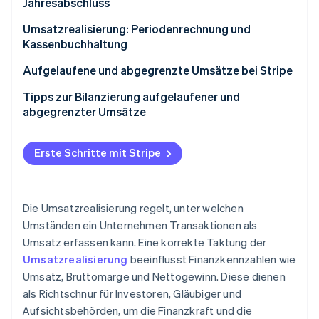
Jahresabschluss
Aufgelaufene Umsätze
Umsatzrealisierung: Periodenrechnung und
Kassenbuchhaltung
Abgegrenzte Umsätze
Periodenrechnung
Aufgelaufene und abgegrenzte Umsätze bei Stripe
Kassenbuchhaltung
Aufgelaufener Umsatz mit Stripe
Tipps zur Bilanzierung aufgelaufener und
abgegrenzter Umsätze
Abgegrenzter Umsatz mit Stripe
Aufgelaufener Umsatz
Erste Schritte mit Stripe
Abgegrenzter Umsatz
Die Umsatzrealisierung regelt, unter welchen
Umständen ein Unternehmen Transaktionen als
Umsatz erfassen kann. Eine korrekte Taktung der
Umsatzrealisierung
beeinflusst Finanzkennzahlen wie
Umsatz, Bruttomarge und Nettogewinn. Diese dienen
als Richtschnur für Investoren, Gläubiger und
Aufsichtsbehörden, um die Finanzkraft und die