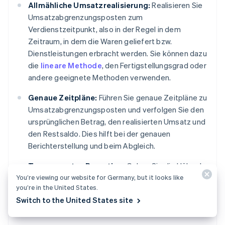
Allmähliche Umsatzrealisierung:
Realisieren Sie
Umsatzabgrenzungsposten zum
Verdienstzeitpunkt, also in der Regel in dem
Zeitraum, in dem die Waren geliefert bzw.
Dienstleistungen erbracht werden. Sie können dazu
die
lineare Methode
, den Fertigstellungsgrad oder
andere geeignete Methoden verwenden.
Genaue Zeitpläne:
Führen Sie genaue Zeitpläne zu
Umsatzabgrenzungsposten und verfolgen Sie den
ursprünglichen Betrag, den realisierten Umsatz und
den Restsaldo. Dies hilft bei der genauen
Berichterstellung und beim Abgleich.
Transparentes Reporting:
Geben Sie die Höhe der
You’re viewing our website for Germany, but it looks like
Umsatzabgrenzungsposten, die verwendete
you’re in the United States.
Realisierungsmethode und alle wesentlichen
Switch to the United States site
Annahmen in den Fußnoten Ihrer Jahresabschlüsse
an.