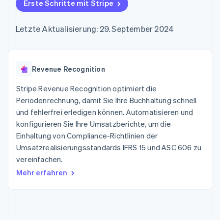
Data Pipeline
Erste Schritte mit Stripe
Geldmanagement
Marktplatz auf
Zugriff auf mehr als
Datensynchronisierung
Produkt-Roadmap
Plattformen
Grundlagen der
125
Stripe Sessions
SaaS
Abonnementverwaltung
Letzte Aktualisierung: 29. September 2024
Terminal
Karriere
Zahlungen vor Ort
Newsroom
So setzen Sie
Authorization
Stripe Press
nutzungsbasierte
Boost
Abrechnung um
Nach Branche
Optimierung der
Revenue Recognition
Stablecoin-gestützte
Autorisierungsraten
Karten ausgeben: So
Link
KI-Unternehmen
Kontakt
geht´s
Stripe Revenue Recognition optimiert die
Beschleunigter
Creator Economy
Bereitstellung und
Periodenrechnung, damit Sie Ihre Buchhaltung schnell
Bezahlvorgang
Gaming
Verwaltung von
Sales-Team
und fehlerfrei erledigen können. Automatisieren und
Financial
Bewirtung, Reisen und
Diensten mit Agenten
kontaktieren
Connections
Freizeit
konfigurieren Sie Ihre Umsatzberichte, um die
Partner werden
Verbundene
Versicherungen
Einhaltung von Compliance-Richtlinien der
Medien und
Finanzdaten
Umsatzrealisierungsstandards IFRS 15 und ASC 606 zu
Unterhaltung
Ressourcen
Gemeinnützige
vereinfachen.
Organisationen
Mehr erfahren
Fachdienstleistungen
App-Integrationen
Mehr
Öffentlicher Sektor
Code-Beispiele
Product roadmap
Einzelhandel
Entwickler-Blog
Ausblick
API-Status
Radar