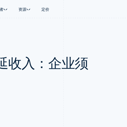
者
资源
定价
景
指南
按行业
公司
资金管理
平台和交易市
商务
持
接受线上付款
AI 企业
产品路线图
Global Payouts
Connect
币
持方案
实施预置结账流程
创作者经济
Sessions 年度大会
向第三方打款
平台支付
务
务
构建平台或交易市场
游戏
招聘
Crypto
延收入：企业须
金融
管理订阅
酒店、旅游与休闲
资讯中心
钱包、稳定币发行和发卡基础设
动化
提供按用量计费
保险
Stripe Press
施
企业
发行稳定币支持的支付卡
媒体与娱乐
支付
通过智能体配置和管理服务
非营利组织
场
专业服务
理
公共部门
零售
化
on