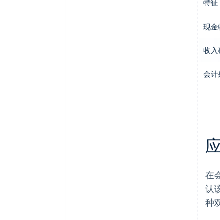
特征
现金
收入
会计
在
认
种