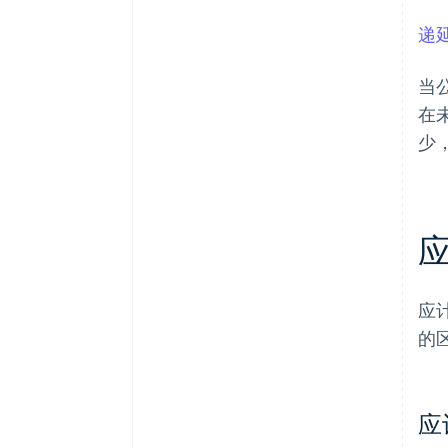
递
当
在
少
应
的
应