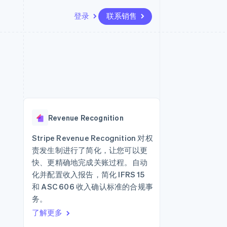
登录
联系销售
资源
生态系统
联系
场
更多
应用集成
合作伙伴
联系销售
Product roadmap
代码示例
Stripe App Marketplace
成为合作伙伴
了解未来规划
开发者博客
API 状态
Radar
欺诈防范
Revenue Recognition
Atlas
初创企业注册
Stripe Revenue Recognition 对权
责发生制进行了简化，让您可以更
Climate
碳移除
快、更精确地完成关账过程。自动
化并配置收入报告，简化 IFRS 15
和 ASC 606 收入确认标准的合规事
务。
了解更多