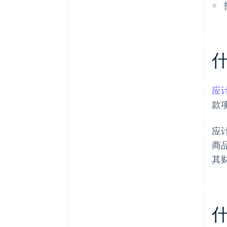
应
款
应
商
其