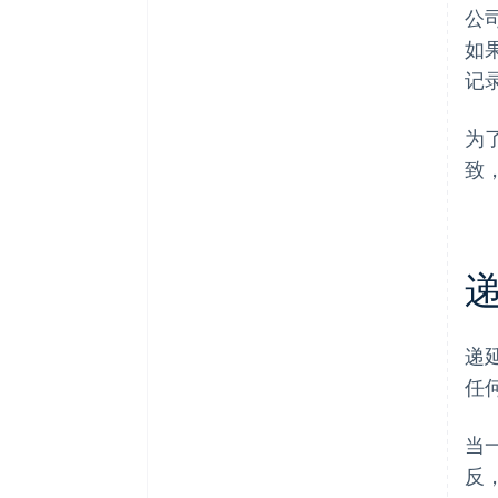
公
如
记
为
致
递
任
当
反