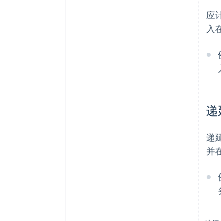
应
入
递
递
并