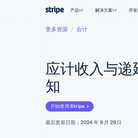
产品
解决方案
开发
更多资源
会计
按企业阶段
文档
学习
按应用场
支持
支付
营收
大型企业
Stripe 文档
博客
智能体
获取支
Payments
Billing
初创企业
API 参考文档
客户案例
加密货
托管支
在线支付
经常性收入
库与 SDK
指南
电子商
专业服
Payment links
Metronome
Stripe Apps
应计收入与递
嵌入式
无代码支付
按用量计费
财务自
Checkout
Subscriptions
全球化
预构建支付界面
订阅管理
应用内
知
Elements
Invoicing
交易市
灵活的 UI 组件
一次性或定期账单
资金管
Payment methods
Tax
平台
接入 125+ 种支付方式
销售税和增值税自动
SaaS
Terminal
Revenue Recogniti
开始使用 Stripe
线下支付
会计自动化
Authorization Boost
Stripe Sigma
支付成功率优化
自定义报告
最后更新日期：2024 年 9 月 29 日
Link
Data Pipeline
加速结账
数据同步