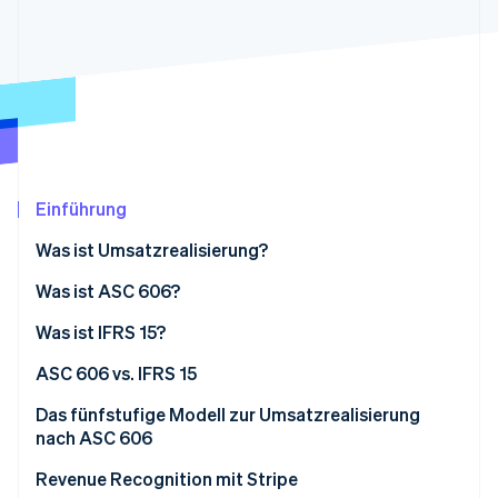
Betrugsprävention
Ecosystem
Atlas
Start-up-Gründung
Partner
Stripe App-Marktplatz
Climate
CO₂-Entnahme
Identity
Online-Identitätsprüfung
Einführung
Was ist Umsatzrealisierung?
Was ist ASC 606?
Stripe-Sessions 2026
Erfahren Sie, wie Stripe Lösungen für die W
Was ist IFRS 15?
Jetzt ansehen
ASC 606 vs. IFRS 15
Das fünfstufige Modell zur Umsatzrealisierung
nach ASC 606
Revenue Recognition mit Stripe