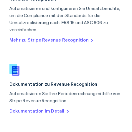
Schweiz
Automatisieren und konfigurieren Sie Umsatzberichte,
Deutsch
Français
Italiano
English
um die Compliance mit den Standards für die
Singapur
English
简体中文
Umsatzrealisierung nach IFRS 15 und ASC 606 zu
Slowakei
vereinfachen.
English
Mehr zu Stripe Revenue Recognition
Slowenien
English
Italiano
Sonderverwaltungsregion Hongkong,
China
English
简体中文
Spanien
Español
English
Dokumentation zu Revenue Recognition
Thailand
ไทย
English
Automatisieren Sie Ihre Periodenrechnung mithilfe von
Tschechische Republik
Stripe Revenue Recognition.
English
Ungarn
Dokumentation im Detail
English
Vereinigte Arabische Emirate
English
Vereinigte Staaten