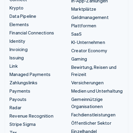
In-App-Zahlungen
Krypto
Marktplätze
Data Pipeline
Geldmanagement
Elements
Plattformen
Financial Connections
SaaS
Identity
KI-Unternehmen
Invoicing
Creator Economy
Issuing
Gaming
Link
Bewirtung, Reisen und
Managed Payments
Freizeit
Zahlungslinks
Versicherungen
Payments
Medien und Unterhaltung
Payouts
Gemeinnützige
Organisationen
Radar
Fachdienstleistungen
Revenue Recognition
Öffentlicher Sektor
Stripe Sigma
Einzelhandel
Tax