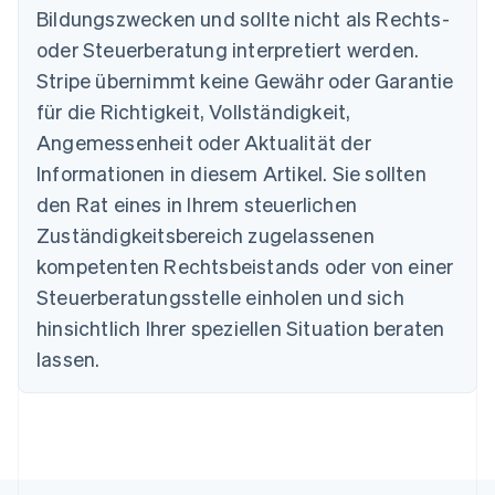
Bildungszwecken und sollte nicht als Rechts-
Australien
oder Steuerberatung interpretiert werden.
English
Belgien
Stripe übernimmt keine Gewähr oder Garantie
Nederlands
Français
Deutsch
English
für die Richtigkeit, Vollständigkeit,
Brasilien
Português
English
Angemessenheit oder Aktualität der
Bulgarien
Informationen in diesem Artikel. Sie sollten
English
Dänemark
den Rat eines in Ihrem steuerlichen
English
Zuständigkeitsbereich zugelassenen
Deutschland
kompetenten Rechtsbeistands oder von einer
Deutsch
English
Estland
Steuerberatungsstelle einholen und sich
English
hinsichtlich Ihrer speziellen Situation beraten
Festlandchina
lassen.
简体中文
English
Finnland
English
Svenska
Frankreich
Français
English
Gibraltar
English