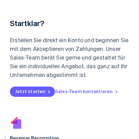
Malaysia
English
简体中文
Malta
Startklar?
English
Mexiko
Español
English
Erstellen Sie direkt ein Konto und beginnen Sie
Neuseeland
mit dem Akzeptieren von Zahlungen. Unser
English
Niederlande
Sales-Team berät Sie gerne und gestaltet für
Nederlands
English
Sie ein individuelles Angebot, das ganz auf Ihr
Norwegen
Unternehmen abgestimmt ist.
English
Österreich
Deutsch
English
Jetzt starten
Sales-Team kontaktieren
Polen
English
Portugal
Português
English
Rumänien
English
Schweden
Svenska
English
Revenue Recognition