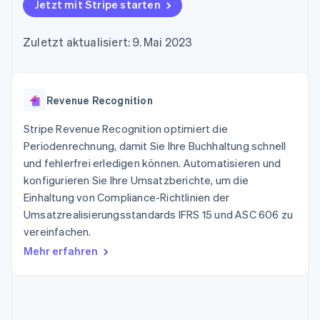
Data Pipeline
Jetzt mit Stripe starten
Geldmanagement
Marktplatz auf
Zugriff auf mehr als
Datensynchronisierung
Produkt-Roadmap
Plattformen
Grundlagen der
125
Stripe Sessions
SaaS
Abonnementverwaltung
Zuletzt aktualisiert: 9. Mai 2023
Terminal
Karriere
Zahlungen vor Ort
Newsroom
So setzen Sie
Authorization
Stripe Press
nutzungsbasierte
Boost
Abrechnung um
Nach Branche
Optimierung der
Revenue Recognition
Stablecoin-gestützte
Autorisierungsraten
Karten ausgeben: So
Link
KI-Unternehmen
Kontakt
geht´s
Stripe Revenue Recognition optimiert die
Beschleunigter
Creator Economy
Bereitstellung und
Periodenrechnung, damit Sie Ihre Buchhaltung schnell
Bezahlvorgang
Gaming
Verwaltung von
Sales-Team
und fehlerfrei erledigen können. Automatisieren und
Financial
Bewirtung, Reisen und
Diensten mit Agenten
kontaktieren
Connections
Freizeit
konfigurieren Sie Ihre Umsatzberichte, um die
Partner werden
Verbundene
Versicherungen
Einhaltung von Compliance-Richtlinien der
Medien und
Finanzdaten
Umsatzrealisierungsstandards IFRS 15 und ASC 606 zu
Unterhaltung
Ressourcen
Gemeinnützige
vereinfachen.
Organisationen
Mehr erfahren
Fachdienstleistungen
App-Integrationen
Mehr
Öffentlicher Sektor
Code-Beispiele
Product roadmap
Einzelhandel
Entwickler-Blog
Ausblick
API-Status
Radar