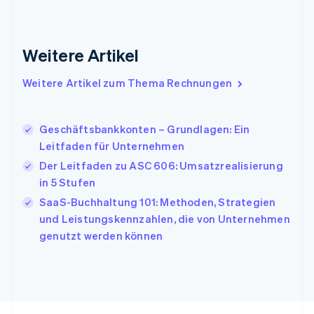
Griechenland
English
Indien
Weitere Artikel
English
Irland
Weitere Artikel zum Thema Rechnungen
English
Italien
Italiano
English
Japan
Geschäftsbankkonten – Grundlagen: Ein
日本語
English
Leitfaden für Unternehmen
Kanada
Der Leitfaden zu ASC 606: Umsatzrealisierung
English
Français
in 5 Stufen
Kroatien
English
Italiano
SaaS-Buchhaltung 101: Methoden, Strategien
Lettland
und Leistungskennzahlen, die von Unternehmen
English
genutzt werden können
Liechtenstein
Deutsch
English
Litauen
English
Luxemburg
Français
Deutsch
English