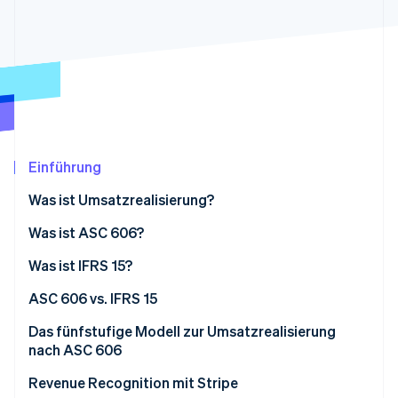
Betrugsprävention
Ecosystem
Atlas
Start-up-Gründung
Partner
Stripe App-Marktplatz
Climate
CO₂-Entnahme
Identity
Online-Identitätsprüfung
Einführung
Was ist Umsatzrealisierung?
Was ist ASC 606?
Stripe-Sessions 2026
Erfahren Sie, wie Stripe Lösungen für die Wirtschaft
Was ist IFRS 15?
Jetzt ansehen
ASC 606 vs. IFRS 15
Das fünfstufige Modell zur Umsatzrealisierung
nach ASC 606
Revenue Recognition mit Stripe