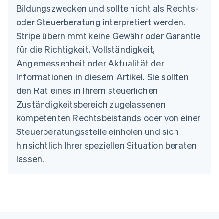
Bildungszwecken und sollte nicht als Rechts-
Australien
oder Steuerberatung interpretiert werden.
English
Belgien
Stripe übernimmt keine Gewähr oder Garantie
Nederlands
Français
Deutsch
English
für die Richtigkeit, Vollständigkeit,
Brasilien
Português
English
Angemessenheit oder Aktualität der
Bulgarien
Informationen in diesem Artikel. Sie sollten
English
Dänemark
den Rat eines in Ihrem steuerlichen
English
Zuständigkeitsbereich zugelassenen
Deutschland
kompetenten Rechtsbeistands oder von einer
Deutsch
English
Estland
Steuerberatungsstelle einholen und sich
English
hinsichtlich Ihrer speziellen Situation beraten
Festlandchina
lassen.
简体中文
English
Finnland
English
Svenska
Frankreich
Français
English
Gibraltar
English