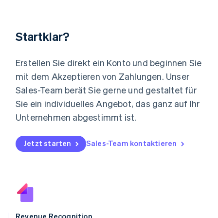
Malaysia
English
简体中文
Malta
Startklar?
English
Mexiko
Español
English
Erstellen Sie direkt ein Konto und beginnen Sie
Neuseeland
mit dem Akzeptieren von Zahlungen. Unser
English
Niederlande
Sales-Team berät Sie gerne und gestaltet für
Nederlands
English
Sie ein individuelles Angebot, das ganz auf Ihr
Norwegen
Unternehmen abgestimmt ist.
English
Österreich
Deutsch
English
Jetzt starten
Sales-Team kontaktieren
Polen
English
Portugal
Português
English
Rumänien
English
Schweden
Svenska
English
Revenue Recognition