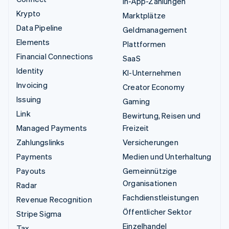
In-App-Zahlungen
Krypto
Marktplätze
Data Pipeline
Geldmanagement
Elements
Plattformen
Financial Connections
SaaS
Identity
KI-Unternehmen
Invoicing
Creator Economy
Issuing
Gaming
Link
Bewirtung, Reisen und
Managed Payments
Freizeit
Zahlungslinks
Versicherungen
Payments
Medien und Unterhaltung
Payouts
Gemeinnützige
Organisationen
Radar
Fachdienstleistungen
Revenue Recognition
Öffentlicher Sektor
Stripe Sigma
Einzelhandel
Tax