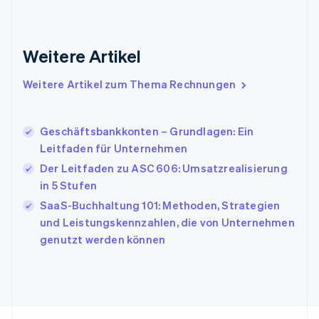
Griechenland
English
Indien
Weitere Artikel
English
Irland
Weitere Artikel zum Thema Rechnungen
English
Italien
Italiano
English
Japan
Geschäftsbankkonten – Grundlagen: Ein
日本語
English
Leitfaden für Unternehmen
Kanada
Der Leitfaden zu ASC 606: Umsatzrealisierung
English
Français
in 5 Stufen
Kroatien
English
Italiano
SaaS-Buchhaltung 101: Methoden, Strategien
Lettland
und Leistungskennzahlen, die von Unternehmen
English
genutzt werden können
Liechtenstein
Deutsch
English
Litauen
English
Luxemburg
Français
Deutsch
English