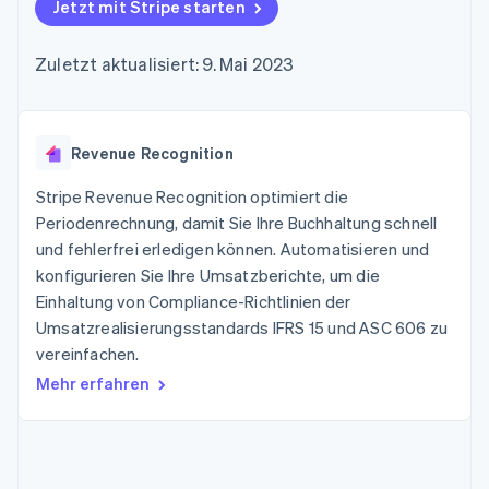
Data Pipeline
Jetzt mit Stripe starten
Geldmanagement
Marktplatz auf
Zugriff auf mehr als
Datensynchronisierung
Produkt-Roadmap
Plattformen
Grundlagen der
125
Stripe Sessions
SaaS
Abonnementverwaltung
Zuletzt aktualisiert: 9. Mai 2023
Terminal
Karriere
Zahlungen vor Ort
Newsroom
So setzen Sie
Authorization
Stripe Press
nutzungsbasierte
Boost
Abrechnung um
Nach Branche
Optimierung der
Revenue Recognition
Stablecoin-gestützte
Autorisierungsraten
Karten ausgeben: So
Link
KI-Unternehmen
Kontakt
geht´s
Stripe Revenue Recognition optimiert die
Beschleunigter
Creator Economy
Bereitstellung und
Periodenrechnung, damit Sie Ihre Buchhaltung schnell
Bezahlvorgang
Gaming
Verwaltung von
Sales-Team
und fehlerfrei erledigen können. Automatisieren und
Financial
Bewirtung, Reisen und
Diensten mit Agenten
kontaktieren
Connections
Freizeit
konfigurieren Sie Ihre Umsatzberichte, um die
Partner werden
Verbundene
Versicherungen
Einhaltung von Compliance-Richtlinien der
Medien und
Finanzdaten
Umsatzrealisierungsstandards IFRS 15 und ASC 606 zu
Unterhaltung
Ressourcen
Gemeinnützige
vereinfachen.
Organisationen
Mehr erfahren
Fachdienstleistungen
App-Integrationen
Mehr
Öffentlicher Sektor
Code-Beispiele
Product roadmap
Einzelhandel
Entwickler-Blog
Ausblick
API-Status
Radar