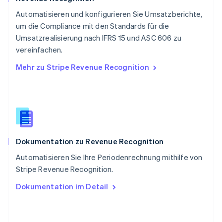
Schweiz
Automatisieren und konfigurieren Sie Umsatzberichte,
Deutsch
Français
Italiano
English
um die Compliance mit den Standards für die
Singapur
English
简体中文
Umsatzrealisierung nach IFRS 15 und ASC 606 zu
Slowakei
vereinfachen.
English
Mehr zu Stripe Revenue Recognition
Slowenien
English
Italiano
Sonderverwaltungsregion Hongkong,
China
English
简体中文
Spanien
Español
English
Dokumentation zu Revenue Recognition
Thailand
ไทย
English
Automatisieren Sie Ihre Periodenrechnung mithilfe von
Tschechische Republik
Stripe Revenue Recognition.
English
Ungarn
Dokumentation im Detail
English
Vereinigte Arabische Emirate
English
Vereinigte Staaten