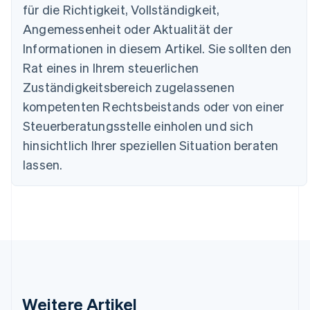
für die Richtigkeit, Vollständigkeit,
Português
English
Bulgarien
Angemessenheit oder Aktualität der
English
Informationen in diesem Artikel. Sie sollten den
Dänemark
English
Rat eines in Ihrem steuerlichen
Deutschland
Zuständigkeitsbereich zugelassenen
Deutsch
English
Estland
kompetenten Rechtsbeistands oder von einer
English
Steuerberatungsstelle einholen und sich
Festlandchina
hinsichtlich Ihrer speziellen Situation beraten
简体中文
English
Finnland
lassen.
English
Svenska
Frankreich
Français
English
Gibraltar
English
Griechenland
English
Indien
English
Weitere Artikel
Irland