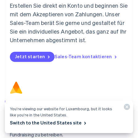
Español
English
Erstellen Sie direkt ein Konto und beginnen Sie
Neuseeland
mit dem Akzeptieren von Zahlungen. Unser
English
Niederlande
Sales-Team berät Sie gerne und gestaltet für
Nederlands
English
Sie ein individuelles Angebot, das ganz auf Ihr
Norwegen
Unternehmen abgestimmt ist.
English
Österreich
Deutsch
English
Jetzt starten
Sales-Team kontaktieren
Polen
English
Portugal
Português
English
Rumänien
English
Schweden
Svenska
English
Atlas
Schweiz
You’re viewing our website for Luxembourg, but it looks
Starten Sie Ihr Unternehmen mit wenigen Klicks und
Deutsch
Français
Italiano
English
like you’re in the United States.
machen Sie sich bereit, Zahlungen von Kundinnen und
Singapur
Switch to the United States site
English
简体中文
Kunden zu akzeptieren, Ihr Team einzustellen und
Slowakei
Fundraising zu betreiben.