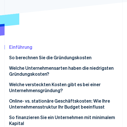
Betrugsprävention
Ecosystem
Atlas
Start-up-Gründung
Partner
Stripe App-Marktplatz
Climate
CO₂-Entnahme
Identity
Online-Identitätsprüfung
Einführung
So berechnen Sie die Gründungskosten
Welche Unternehmensarten haben die niedrigsten
Gründungskosten?
Stripe-Sessions 2026
Erfahren Sie, wie Stripe Lösungen für die Wirts
Welche versteckten Kosten gibt es bei einer
Jetzt ansehen
Unternehmensgründung?
Online- vs. stationäre Geschäftskosten: Wie Ihre
Unternehmensstruktur Ihr Budget beeinflusst
So finanzieren Sie ein Unternehmen mit minimalem
Kapital