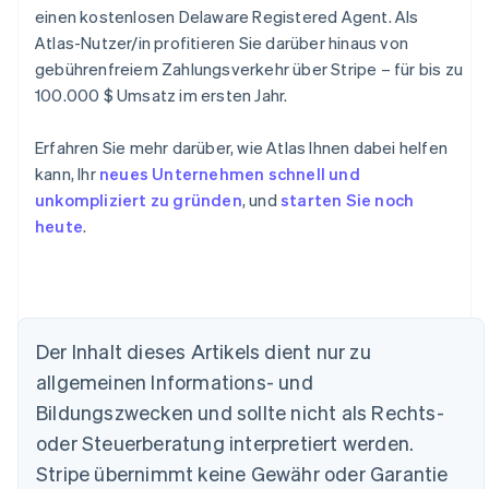
einen kostenlosen Delaware Registered Agent. Als
Atlas-Nutzer/in profitieren Sie darüber hinaus von
gebührenfreiem Zahlungsverkehr über Stripe – für bis zu
100.000 $ Umsatz im ersten Jahr.
Erfahren Sie mehr darüber, wie Atlas Ihnen dabei helfen
kann, Ihr
neues Unternehmen schnell und
unkompliziert zu gründen
, und
starten Sie noch
heute
.
Der Inhalt dieses Artikels dient nur zu
allgemeinen Informations- und
Australien
Bildungszwecken und sollte nicht als Rechts-
English
Belgien
oder Steuerberatung interpretiert werden.
Nederlands
Français
Deutsch
English
Stripe übernimmt keine Gewähr oder Garantie
Brasilien