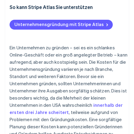
So kann Stripe Atlas Sie unterstützen
Bei Atlas eine Unternehmensgründung beantragen
Unternehmensgründung mit Stripe Atlas
Zahlungen und Bankgeschäfte vor Erhalt der EIN-
Nummer nutzen
Gründungsaktien ohne Einsatz eigener Mittel
Ein Unternehmen zu gründen – sei es ein schlankes
erwerben
Online-Geschäft oder ein groß angelegter Betrieb – kann
aufregend, aber auch kostspielig sein. Die Kosten für die
Automatische Einreichung des 83(b)-
Unternehmensgründung variieren je nach Branche,
Steuerformulars
Standort und weiteren Faktoren. Bevor sie ein
Hochwertige rechtliche Unternehmensdokumente
Unternehmen gründen, sollten Unternehmerinnen und
Unternehmer ihre Ausgaben sorgfältig schätzen. Dies ist
Ein Jahr Stripe Payments kostenlos, plus
besonders wichtig, da die Mehrheit der kleinen
Partnergutschriften und Rabatte im Wert von 50.000
USD
Unternehmen in den USA wahrscheinlich
innerhalb der
ersten drei Jahre scheitert
, teilweise aufgrund von
Problemen mit den Gründungskosten. Eine sorgfältige
Planung dieser Kosten kann potenziellen Gründerinnen
und Gründern helfen, fundierte Entscheidungen zu