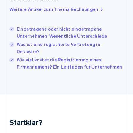
English
Italien
Weitere Artikel zum Thema Rechnungen
Italiano
English
Japan
日本語
English
Eingetragene oder nicht eingetragene
Kanada
Unternehmen: Wesentliche Unterschiede
English
Français
Was ist eine registrierte Vertretung in
Kroatien
English
Italiano
Delaware?
Lettland
Wie viel kostet die Registrierung eines
English
Firmennamens? Ein Leitfaden für Unternehmen
Liechtenstein
Deutsch
English
Litauen
English
Luxemburg
Français
Deutsch
English
Malaysia
English
简体中文
Malta
Startklar?
English
Mexiko