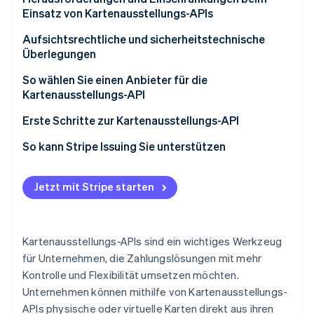
Einsatz von Kartenausstellungs-APIs
Aufsichtsrechtliche und sicherheitstechnische
Überlegungen
Aufsichtsrechtliche Überlegungen
So wählen Sie einen Anbieter für die
Kartenausstellungs-API
Sicherheitsüberlegungen
Definieren Sie Ihre Bedürfnisse
Erste Schritte zur Kartenausstellungs-API
Evaluieren Sie die Tools für die Integration
So kann Stripe Issuing Sie unterstützen
Überprüfen Sie die Compliance
Jetzt mit Stripe starten
Erkundigen Sie sich nach dem Support
Vergleichen Sie die Preise
Kartenausstellungs-APIs sind ein wichtiges Werkzeug
für Unternehmen, die Zahlungslösungen mit mehr
Kontrolle und Flexibilität umsetzen möchten.
Unternehmen können mithilfe von Kartenausstellungs-
APIs physische oder virtuelle Karten direkt aus ihren