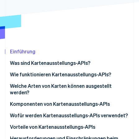
Betrugsprävention
Ecosystem
Atlas
Start-up-Gründung
Partner
Stripe App-Marktplatz
Climate
CO₂-Entnahme
Identity
Online-Identitätsprüfung
Einführung
Was sind Kartenausstellungs-APIs?
Wie funktionieren Kartenausstellungs-APIs?
Stripe-Sessions 2026
Welche Arten von Karten können ausgestellt
Erfahren Sie, wie Stripe Lösungen für die Wirts
werden?
Jetzt ansehen
Komponenten von Kartenausstellungs-APIs
Wofür werden Kartenausstellungs-APIs verwendet?
Vorteile von Kartenausstellungs-APIs
Herausforderungen und Einschränkungen beim