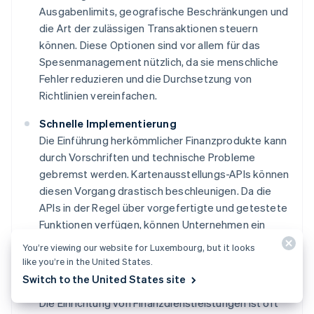
Ausgabenlimits, geografische Beschränkungen und
die Art der zulässigen Transaktionen steuern
können. Diese Optionen sind vor allem für das
Spesenmanagement nützlich, da sie menschliche
Fehler reduzieren und die Durchsetzung von
Richtlinien vereinfachen.
Schnelle Implementierung
Die Einführung herkömmlicher Finanzprodukte kann
durch Vorschriften und technische Probleme
gebremst werden. Kartenausstellungs-APIs können
diesen Vorgang drastisch beschleunigen. Da die
APIs in der Regel über vorgefertigte und getestete
Funktionen verfügen, können Unternehmen ein
Konzept in einem Bruchteil der Zeit auf den Markt
You’re viewing our website for Luxembourg, but it looks
bringen.
like you’re in the United States.
Switch to the United States site
Kosteneffizienz
Die Einrichtung von Finanzdienstleistungen ist oft