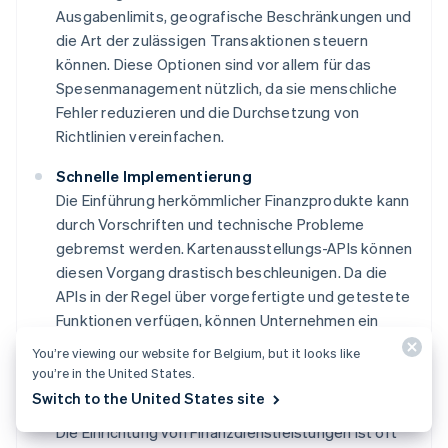
Ausgabenlimits, geografische Beschränkungen und
die Art der zulässigen Transaktionen steuern
können. Diese Optionen sind vor allem für das
Spesenmanagement nützlich, da sie menschliche
Fehler reduzieren und die Durchsetzung von
Richtlinien vereinfachen.
Schnelle Implementierung
Die Einführung herkömmlicher Finanzprodukte kann
durch Vorschriften und technische Probleme
gebremst werden. Kartenausstellungs-APIs können
diesen Vorgang drastisch beschleunigen. Da die
APIs in der Regel über vorgefertigte und getestete
Funktionen verfügen, können Unternehmen ein
Konzept in einem Bruchteil der Zeit auf den Markt
You’re viewing our website for Belgium, but it looks like
bringen.
you’re in the United States.
Switch to the United States site
Kosteneffizienz
Die Einrichtung von Finanzdienstleistungen ist oft