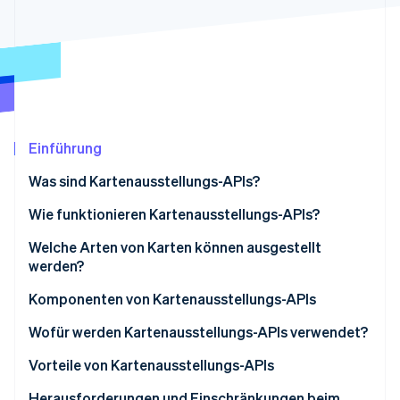
Betrugsprävention
Ecosystem
Atlas
Start-up-Gründung
Partner
Stripe App-Marktplatz
Climate
CO₂-Entnahme
Identity
Online-Identitätsprüfung
Einführung
Was sind Kartenausstellungs-APIs?
Wie funktionieren Kartenausstellungs-APIs?
Stripe-Sessions 2026
Welche Arten von Karten können ausgestellt
Erfahren Sie, wie Stripe Lösungen für die Wirts
werden?
Jetzt ansehen
Komponenten von Kartenausstellungs-APIs
Wofür werden Kartenausstellungs-APIs verwendet?
Vorteile von Kartenausstellungs-APIs
Herausforderungen und Einschränkungen beim