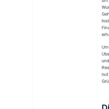
um 
Wun
Geh
Ins
Fin
erh
Um 
Ubs
und
Res
nut
Grü
D