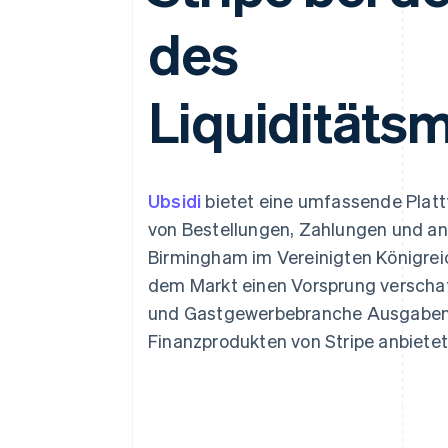
Optimierung der
Datensynchronisier
Autorisierungsraten
des
Link
Beschleunigter Bezahlvorgang
Financial Connections
Verbundene Finanzdaten
Liquidität
Ubsidi
bietet eine umfassende Platt
von Bestellungen, Zahlungen und an
Birmingham im Vereinigten Königrei
dem Markt einen Vorsprung verscha
und Gastgewerbebranche Ausgabenka
Finanzprodukten von Stripe anbietet