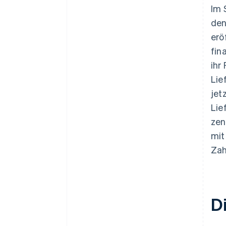
Im 
den
erö
fin
ihr
Lie
jet
Lie
zen
mit
Zah
D