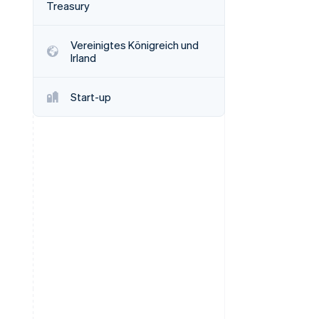
Treasury
Vereinigtes Königreich und
Stripe-Sessions 2026
Irland
Erfahren Sie, wie Stripe
Lösungen für die
Wirtschaftsinfrastruktur
Start-up
für KI aufbaut.
Jetzt ansehen