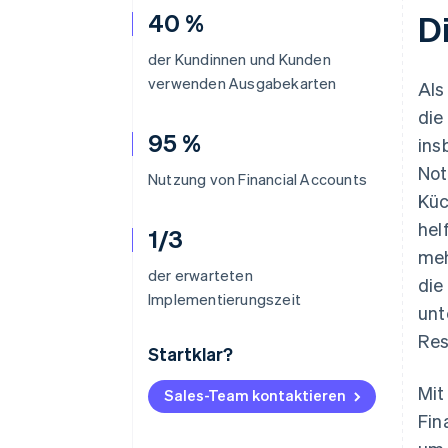
40 %
D
der Kundinnen und Kunden
verwenden Ausgabekarten
Als
die
95 %
ins
Not
Nutzung von Financial Accounts
Küc
hel
1/3
meh
der erwarteten
die
Implementierungszeit
unt
Res
Startklar?
Mit
Sales-Team kontaktieren
Fin