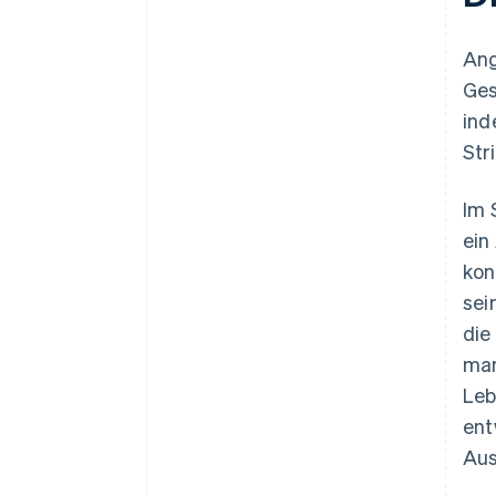
Ang
Ges
ind
Str
Im 
ein
kon
sei
die
man
Leb
ent
Aus