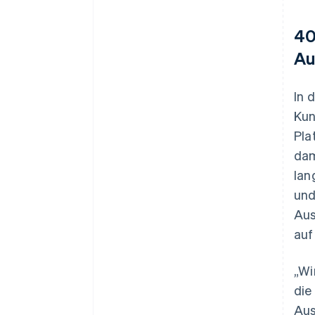
40
Au
In 
Kun
Pla
dam
lan
und
Aus
auf
„Wi
die
Aus