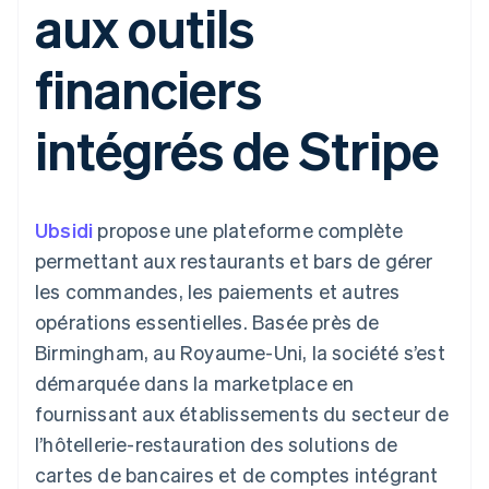
aux outils
UI flexibles
Recognition
cryptomonnaie
l’application
Gérer des
Moyens de
Comptabilité
Entreprise
intégrables
Marketplaces
abonnements
paiement
automatisée
Gestion financière
Proposer une
financiers
Accès à plus
Stripe Sigma
Feuille de route
Plateformes
facturation à l'usage
de 125
Rapports
produits
SaaS
Émettre des cartes
Terminal
personnalisés
Sessions : conférence
bancaires adossées à
intégrés de Stripe
Paiements en
Data Pipeline
annuelle
des stablecoins
personne
Synchronisation
Carrières
Fournir et gérer des
Authorization
des données
Communiqués de
services avec des
Par secteur
Boost
presse
agents
Acceptation
Stripe Press
Ubsidi
optimisée
propose une plateforme complète
Entreprises d'IA
Link
Économie des
permettant aux restaurants et bars de gérer
Paiements
créateurs
Ressources
Jeux
les commandes, les paiements et autres
accélérés
Contact
Hôtellerie, voyages et
Financial
opérations essentielles. Basée près de
loisirs
Intégrations
Connections
Contacter notre équipe
Assurance
d'applications
Comptes
Birmingham, au Royaume-Uni, la société s’est
Médias et
Exemples de code
financiers
Devenir partenaire
démarquée dans la marketplace en
divertissements
Blog des développeurs
associés
Organisations à but
fournissant aux établissements du secteur de
non lucratif
État de l'API
l’hôtellerie-restauration des solutions de
Services aux
Plus
entreprises
cartes de bancaires et de comptes intégrant
Product roadmap
Secteur public