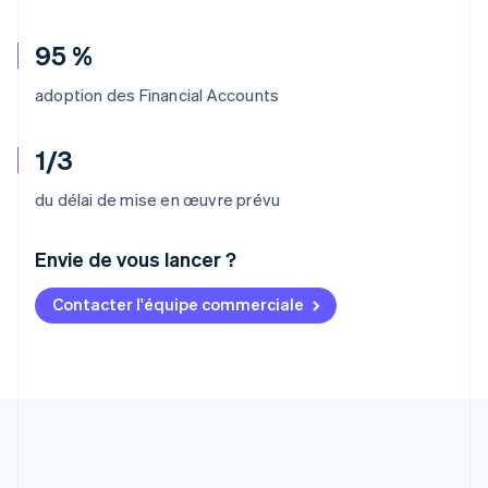
95 %
adoption des Financial Accounts
1/3
du délai de mise en œuvre prévu
Envie de vous lancer ?
Contacter l'équipe commerciale
Allemagne
Deutsch
English
Australie
English
Autriche
Deutsch
English
Belgique
Nederlands
Français
Deutsch
English