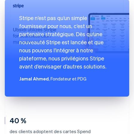
Stripe n’est pas qu’un simple
fournisseur pour nous, c’est un
partenaire stratégique. Dès qu’une
nouveauté Stripe est lancée et que
nous pouvons l’intégrer à notre
plateforme, nous privilégions Stripe
avant d’envisager d’autres solutions.
Jamal Ahmed
, Fondateur et PDG
40 %
des clients adoptent des cartes Spend