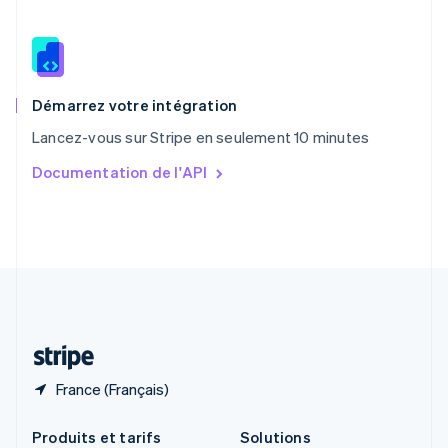
République tchèque
English
Roumanie
English
Royaume-Uni
English
Démarrez votre intégration
Singapour
Lancez-vous sur Stripe en seulement 10 minutes
English
简体中文
Slovaquie
Documentation de l'API
English
Slovénie
English
Italiano
Suède
Svenska
English
Suisse
Deutsch
Français
Italiano
English
Thaïlande
ไทย
English
France (Français)
Produits et tarifs
Solutions