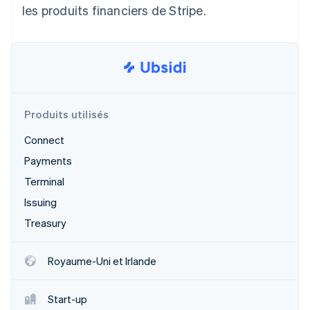
les produits financiers de Stripe.
Découvrez les prochaines évolutions
Commerce en ligne
Radar
Prévention de la fraude
Écosystème
Atlas
Constitution de start-up
Partenaires
Climate
Stripe App Marketplace
Élimination du carbone
Produits utilisés
Identity
Connect
Vérification de l'identité
Payments
Terminal
Issuing
Treasury
Stripe Sessions 2026
Découvrez comment Stripe construit l’infrastructure écono
Regarder la vidéo
Royaume-Uni et Irlande
Start-up