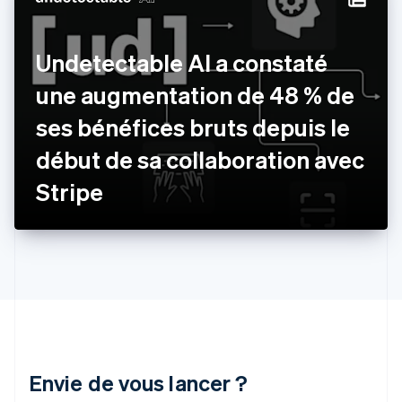
Finlande
English
Svenska
France
Undetectable AI a constaté
Français
English
Gibraltar
une augmentation de 48 % de
English
Grèce
ses bénéfices bruts depuis le
English
Hongrie
début de sa collaboration avec
English
Inde
Stripe
English
Irlande
English
Italie
Italiano
English
Japon
日本語
English
Lettonie
English
Liechtenstein
Envie de vous lancer ?
Deutsch
English