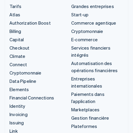
Tarifs
Grandes entreprises
Atlas
Start-up
Authorization Boost
Commerce agentique
Billing
Cryptomonnaie
Capital
E-commerce
Checkout
Services financiers
intégrés
Climate
Automatisation des
Connect
opérations financières
Cryptomonnaie
Entreprises
Data Pipeline
internationales
Elements
Paiements dans
Financial Connections
l’application
Identity
Marketplaces
Invoicing
Gestion financière
Issuing
Plateformes
Link