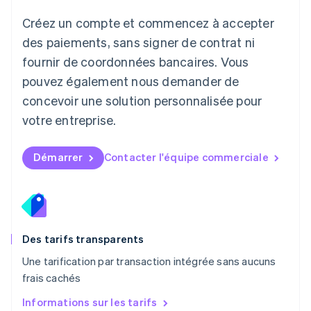
Lituanie
English
Créez un compte et commencez à accepter
Luxembourg
des paiements, sans signer de contrat ni
Français
Deutsch
English
Malaisie
fournir de coordonnées bancaires. Vous
English
简体中文
pouvez également nous demander de
Malte
concevoir une solution personnalisée pour
English
Mexique
votre entreprise.
Español
English
Norvège
English
Démarrer
Contacter l'équipe commerciale
Nouvelle-Zélande
English
Pays-Bas
Nederlands
English
Pologne
English
Des tarifs transparents
Portugal
Une tarification par transaction intégrée sans aucuns
Português
English
frais cachés
R.A.S. de Hong Kong, Chine
English
简体中文
Informations sur les tarifs