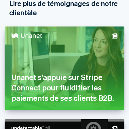
Brésil
Lire plus de témoignages de notre
Português
English
clientèle
Bulgarie
English
Canada
English
Français
Chine continentale
简体中文
English
Chypre
English
Croatie
English
Italiano
Danemark
Unanet s'appuie sur Stripe
English
Émirats arabes unis
Connect pour fluidifier les
English
Espagne
paiements de ses clients B2B.
Español
English
Estonie
English
États-Unis
English
Español
简体中文