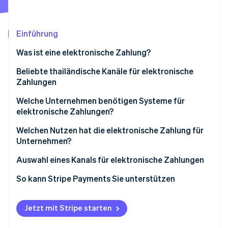
Betrugsprävention
Ecosystem
Atlas
Start-up-Gründung
Partner
Einführung
Stripe App-Marktplatz
Climate
Was ist eine elektronische Zahlung?
CO₂-Entnahme
Beliebte thailändische Kanäle für elektronische
Zahlungen
Mobiles Banking
Welche Unternehmen benötigen Systeme für
elektronische Zahlungen?
Stripe-Sessions 2026
PromptPay
Erfahren Sie, wie Stripe Lösungen für die Wirtschaft
Welchen Nutzen hat die elektronische Zahlung für
Jetzt ansehen
Digitale Wallet
Unternehmen?
QR-Code
Bequemlichkeit und Schnelligkeit
Auswahl eines Kanals für elektronische Zahlungen
Zahlungslink
Unkompliziertes Finanzmanagement
Geschäftsanforderungen erfüllen
So kann Stripe Payments Sie unterstützen
Kredit- und Debitkarten
Steigern Sie Ihre Wettbewerbsfähigkeit
Benutzerfreundlichkeit
Jetzt mit Stripe starten
Jetzt kaufen, später bezahlen
Sicherheitsmaßnahmen
Systeme für Sicherheit und Betrugsprävention