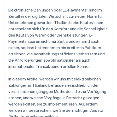
Prepaid-Karte
Förderung der digitalen Wirtschaft
Transaktionsgebühren
Elektronische Zahlungen oder „E-Payments“ sind im
Payment Gateway
Unterstützt den Währungsumtausch
Zeitalter der digitalen Wirtschaft zur neuen Norm für
NFC-Technologie
Unternehmen geworden. Thailändische Käufer/innen
Kundenservice
entscheiden sich für den Komfort und die Schnelligkeit
des Kaufs von Waren oder Dienstleistungen. E-
Payments sparen nicht nur Zeit, sondern sind auch
sicher, sodass Unternehmen ein breiteres Publikum
erreichen, die Verarbeitungseffizienz verbessern und
die Anforderungen sowohl nationaler als auch
internationaler Transaktionen erfüllen können.
In diesem Artikel werden wir uns mit elektronischen
Zahlungen in Thailand befassen, einschließlich der
verschiedenen gängigen Methoden, die zur Verfügung
stehen, und welche Vorgänge in Betracht gezogen
werden sollten, sie zu implementieren. Außerdem
werden wir besprechen, wie Sie den richtigen Ansatz
für Ihr Unternehmen wählen.