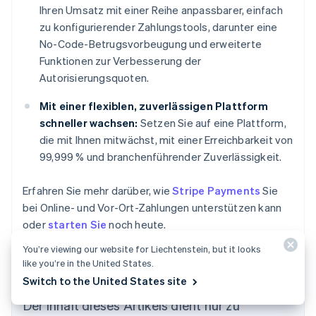
Ihren Umsatz mit einer Reihe anpassbarer, einfach
zu konfigurierender Zahlungstools, darunter eine
No-Code-Betrugsvorbeugung und erweiterte
Funktionen zur Verbesserung der
Autorisierungsquoten.
Mit einer flexiblen, zuverlässigen Plattform
schneller wachsen:
Setzen Sie auf eine Plattform,
die mit Ihnen mitwächst, mit einer Erreichbarkeit von
99,999 % und branchenführender Zuverlässigkeit.
Erfahren Sie mehr darüber, wie
Stripe Payments
Sie
bei Online- und Vor-Ort-Zahlungen unterstützen kann
oder
starten Sie
noch heute.
You’re viewing our website for Liechtenstein, but it looks
like you’re in the United States.
Switch to the United States site
Australien
Der Inhalt dieses Artikels dient nur zu
English