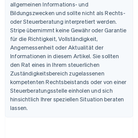
allgemeinen Informations- und
Bildungszwecken und sollte nicht als Rechts-
Australien
oder Steuerberatung interpretiert werden.
English
Belgien
Stripe übernimmt keine Gewähr oder Garantie
Nederlands
Français
Deutsch
English
für die Richtigkeit, Vollständigkeit,
Brasilien
Português
English
Angemessenheit oder Aktualität der
Bulgarien
Informationen in diesem Artikel. Sie sollten
English
Dänemark
den Rat eines in Ihrem steuerlichen
English
Zuständigkeitsbereich zugelassenen
Deutschland
kompetenten Rechtsbeistands oder von einer
Deutsch
English
Estland
Steuerberatungsstelle einholen und sich
English
hinsichtlich Ihrer speziellen Situation beraten
Festlandchina
lassen.
简体中文
English
Finnland
English
Svenska
Frankreich
Français
English
Gibraltar