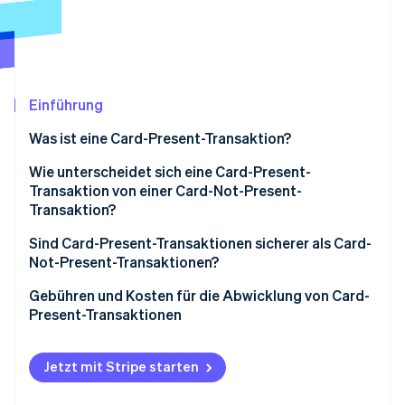
Betrugsprävention
Ecosystem
Atlas
Start-up-Gründung
Partner
Stripe App-Marktplatz
Climate
CO₂-Entnahme
Einführung
Identity
Was ist eine Card-Present-Transaktion?
Online-Identitätsprüfung
Beispiele für Card-Present-Transaktionen
Wie unterscheidet sich eine Card-Present-
Transaktion von einer Card-Not-Present-
Transaktion?
Sind Card-Present-Transaktionen sicherer als Card-
Stripe-Sessions 2026
Erfahren Sie, wie Stripe Lösungen für die Wirtschaft
Not-Present-Transaktionen?
Jetzt ansehen
Gebühren und Kosten für die Abwicklung von Card-
Present-Transaktionen
Jetzt mit Stripe starten