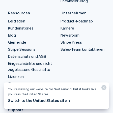
Entwickler-Blog
Ressourcen
Unternehmen
Leitfäden
Produkt-Roadmap
Kundenstories
Karriere
Blog
Newsroom
Gemeinde
Stripe Press
Stripe Sessions
Sales-Team kontaktieren
Datenschutz und AGB
Eingeschränkte und nicht
zugelassene Geschäfte
Lizenzen
Sitemap
You’re viewing our website for Switzerland, but it looks like
Cookie-Einstellungen
you’re in the United States.
Weitere Ressourcen
Switch to the United States site
Support