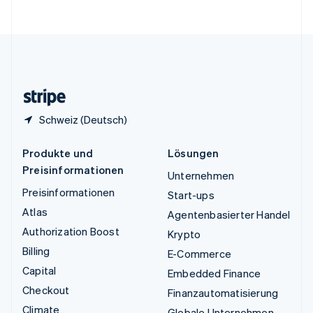
English
Vereinigte Staaten
English
Español
简体中文
Vereinigtes Königreich
English
Zypern
English
Schweiz (Deutsch)
Produkte und
Lösungen
Preisinformationen
Unternehmen
Preisinformationen
Start-ups
Atlas
Agentenbasierter Handel
Authorization Boost
Krypto
Billing
E-Commerce
Capital
Embedded Finance
Checkout
Finanzautomatisierung
Climate
Globale Unternehmen