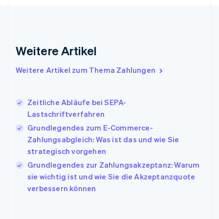
English
Griechenland
English
Indien
Weitere Artikel
English
Irland
Weitere Artikel zum Thema Zahlungen
English
Italien
Italiano
English
Japan
Zeitliche Abläufe bei SEPA-
日本語
English
Lastschriftverfahren
Kanada
Grundlegendes zum E-Commerce-
English
Français
Zahlungsabgleich: Was ist das und wie Sie
Kroatien
English
Italiano
strategisch vorgehen
Lettland
Grundlegendes zur Zahlungsakzeptanz: Warum
English
sie wichtig ist und wie Sie die Akzeptanzquote
Liechtenstein
verbessern können
Deutsch
English
Litauen
English
Luxemburg