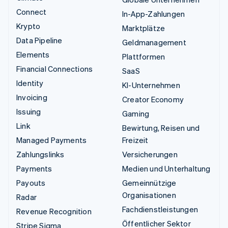
Connect
In-App-Zahlungen
Krypto
Marktplätze
Data Pipeline
Geldmanagement
Elements
Plattformen
Financial Connections
SaaS
Identity
KI-Unternehmen
Invoicing
Creator Economy
Issuing
Gaming
Link
Bewirtung, Reisen und
Managed Payments
Freizeit
Zahlungslinks
Versicherungen
Payments
Medien und Unterhaltung
Payouts
Gemeinnützige
Organisationen
Radar
Fachdienstleistungen
Revenue Recognition
Öffentlicher Sektor
Stripe Sigma