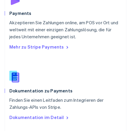
Svenska
English
Schweiz
Payments
Deutsch
Français
Italiano
English
Akzeptieren Sie Zahlungen online, am POS vor Ort und
Singapur
English
简体中文
weltweit mit einer einzigen Zahlungslösung, die für
Slowakei
jedes Unternehmen geeignet ist.
English
Mehr zu Stripe Payments
Slowenien
English
Italiano
Sonderverwaltungsregion Hongkong,
China
English
简体中文
Spanien
Español
English
Dokumentation zu Payments
Thailand
ไทย
English
Finden Sie einen Leitfaden zum Integrieren der
Tschechische Republik
Zahlungs-APIs von Stripe.
English
Ungarn
Dokumentation im Detail
English
Vereinigte Arabische Emirate