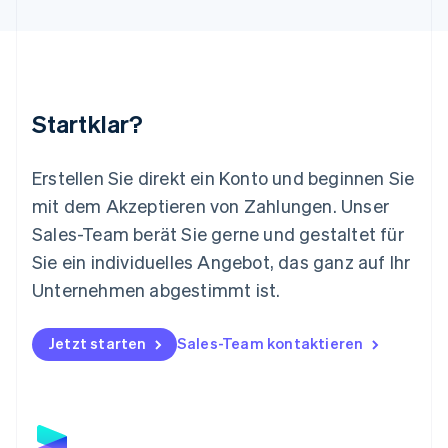
Français
Deutsch
English
Malaysia
English
简体中文
Malta
English
Startklar?
Mexiko
Español
English
Neuseeland
Erstellen Sie direkt ein Konto und beginnen Sie
English
mit dem Akzeptieren von Zahlungen. Unser
Niederlande
Nederlands
English
Sales-Team berät Sie gerne und gestaltet für
Norwegen
Sie ein individuelles Angebot, das ganz auf Ihr
English
Österreich
Unternehmen abgestimmt ist.
Deutsch
English
Polen
Jetzt starten
Sales-Team kontaktieren
English
Portugal
Português
English
Rumänien
English
Schweden