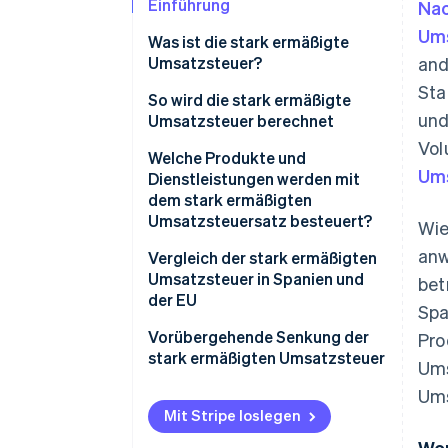
Einführung
Nac
Um
Was ist die stark ermäßigte
Umsatzsteuer?
an
Sta
So wird die stark ermäßigte
und
Umsatzsteuer berechnet
Vol
Welche Produkte und
Um
Dienstleistungen werden mit
dem stark ermäßigten
Umsatzsteuersatz besteuert?
Wie
anw
Vergleich der stark ermäßigten
Umsatzsteuer in Spanien und
bet
der EU
Spa
Vorübergehende Senkung der
Pro
stark ermäßigten Umsatzsteuer
Ums
Ums
Mit Stripe loslegen
Wor