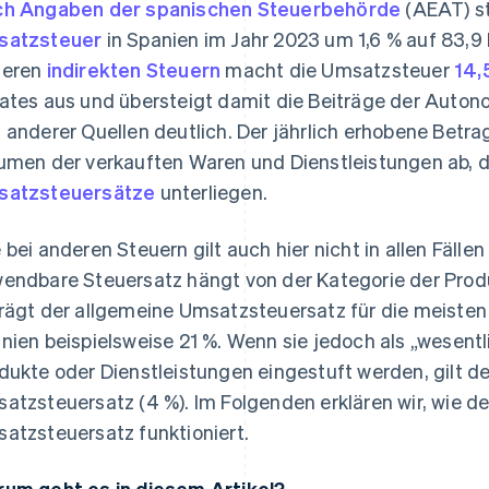
h Angaben der spanischen Steuerbehörde
(AEAT) st
satzsteuer
in Spanien im Jahr 2023 um 1,6 % auf 83,9
deren
indirekten Steuern
macht die Umsatzsteuer
14,
ates aus und übersteigt damit die Beiträge der Aut
 anderer Quellen deutlich. Der jährlich erhobene Betr
umen der verkauften Waren und Dienstleistungen ab, 
satzsteuersätze
unterliegen.
 bei anderen Steuern gilt auch hier nicht in allen Fäll
endbare Steuersatz hängt von der Kategorie der Produ
rägt der allgemeine Umsatzsteuersatz für die meisten
nien beispielsweise 21 %. Wenn sie jedoch als „wesent
dukte oder Dienstleistungen eingestuft werden, gilt d
atzsteuersatz (4 %). Im Folgenden erklären wir, wie d
atzsteuersatz funktioniert.
um geht es in diesem Artikel?