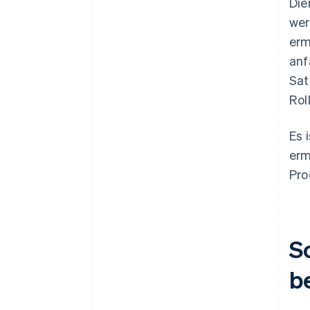
Die
wer
erm
anf
Sat
Rol
Es 
erm
Pro
S
b