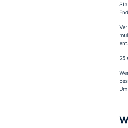
Sta
End
Ver
mul
ent
25 
Wen
bes
Ums
W