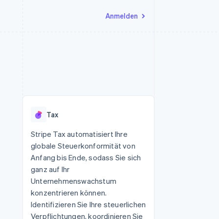
Anmelden
Ressourcen
Ecosystem
Kontakt
nd Marktplätze
Mehr
App-Integrationen
Partner
Sales-Team kontaktieren
Product roadmap
Code-Beispiele
Stripe App-Marktplatz
Partner werden
Ausblick
 Plattformen
Entwickler-Blog
eit
API-Status
Radar
Betrugsprävention
Tax
Atlas
onen
Start-up-Gründung
Stripe Tax automatisiert Ihre
globale Steuerkonformität von
Climate
CO₂-Entnahme
Anfang bis Ende, sodass Sie sich
ganz auf Ihr
Identity
Online-Identitätsprüfung
Unternehmenswachstum
konzentrieren können.
Identifizieren Sie Ihre steuerlichen
Verpflichtungen, koordinieren Sie