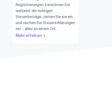
Registrierungen, berechnen Sie
weltweit die richtigen
Steuerbeträge, ziehen Sie sie ein
Stripe-Sessions 2026
Erfahren Sie, wie Stripe
und reichen Sie Steuererklärungen
Lösungen für die
ein – alles an einem Ort.
Wirtschaftsinfrastruktur
Mehr erfahren
für KI aufbaut.
Jetzt ansehen