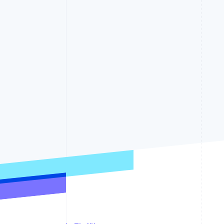
Optimierung der
Datensynchronisier
Autorisierungsraten
Link
Beschleunigter Bezahlvorgang
Financial Connections
Verbundene Finanzdaten