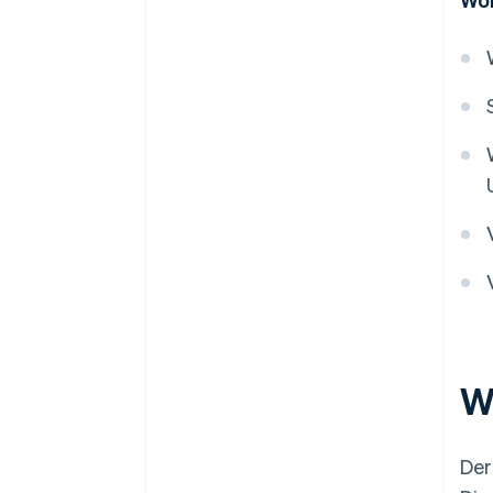
W
Der