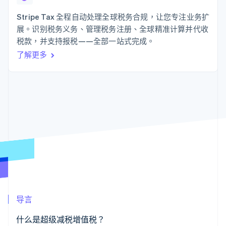
125+
Stripe Sigma
产品路线图
SaaS
自定义报告
Authorization
Sessions 年度大会
Stripe Tax 全程自动处理全球税务合规，让您专注业务扩
Boost
Data Pipeline
招聘
展。识别税务义务、管理税务注册、全球精准计算并代收
支付成功率优
数据同步
资源
新闻编辑室
化
税款，并支持报税——全部一站式完成。
Stripe Press
Link
按行业
应用程序集成
了解更多
加速结账
代码示例
AI 企业
开发者博客
创作者经济
API 状态
联系
游戏
酒店、旅游与休闲
联系销售
更多
保险
成为合作伙伴
Product roadmap
媒体与娱乐
了解未来规划
非营利组织
专业服务
Radar
公共部门
欺诈防范
零售
Atlas
初创企业注册
Climate
生态系统
碳移除
导言
合作伙伴
Stripe App Marketplace
什么是超级减税增值税？