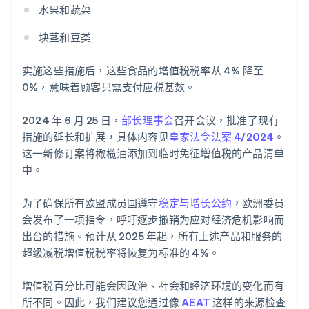
水果和蔬菜
块茎和豆类
实施这些措施后，这些食品的增值税税率从 4% 降至
0%，意味着顾客只需支付应税基数。
2024 年 6 月 25 日，
部长理事会
召开会议，批准了现有
措施的延长和扩展，具体内容见
皇家法令法案 4/2024
。
这一新修订案将橄榄油添加到临时免征增值税的产品清单
中。
阿联酋
English
为了确保所有欧盟成员国遵守
稳定与增长公约
，欧洲委员
爱尔兰
会发布了一项指令，呼吁逐步撤销为应对经济危机影响而
English
爱沙尼亚
出台的措施。预计从 2025 年起，所有上述产品和服务的
English
超级减税增值税税率将恢复为标准的 4%。
奥地利
Deutsch
English
增值税百分比可能会因政治、社会和经济环境的变化而有
澳大利亚
所不同。因此，我们建议您通过像
AEAT
这样的来源检查
English