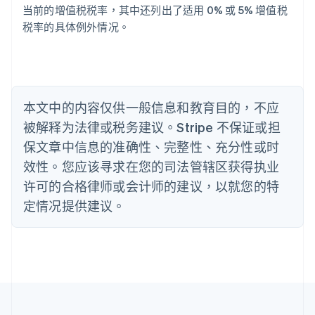
巴西
当前的增值税税率，其中还列出了适用 0% 或 5% 增值税
Português
English
税率的具体例外情况。
保加利亚
English
比利时
Nederlands
Français
Deutsch
English
波兰
本文中的内容仅供一般信息和教育目的，不应
English
丹麦
被解释为法律或税务建议。Stripe 不保证或担
English
保文章中信息的准确性、完整性、充分性或时
德国
效性。您应该寻求在您的司法管辖区获得执业
Deutsch
English
法国
许可的合格律师或会计师的建议，以就您的特
Français
English
定情况提供建议。
芬兰
English
Svenska
荷兰
Nederlands
English
加拿大
English
Français
捷克
English