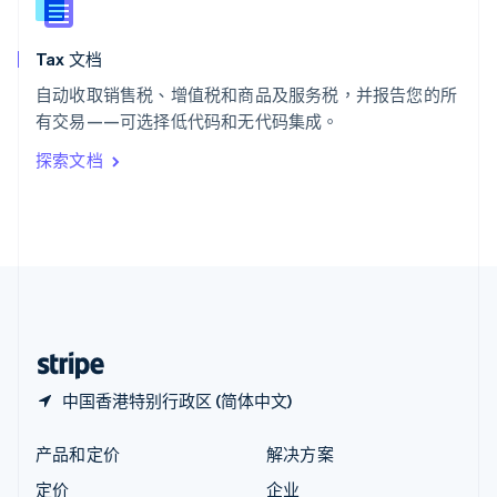
新西兰
English
Tax 文档
匈牙利
English
自动收取销售税、增值税和商品及服务税，并报告您的所
意大利
有交易——可选择低代码和无代码集成。
Italiano
English
印度
探索文档
English
英国
English
直布罗陀
English
中国内地
简体中文
English
中国香港特别行政区
English
简体中文
中国香港特别行政区 (简体中文)
产品和定价
解决方案
定价
企业