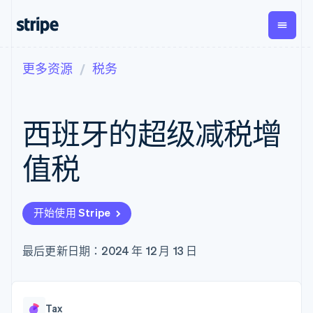
更多资源
税务
按企业阶段
文档
学习
支付
营收
资金管
平台
理
易市
大型企业
Stripe 文档
博客
Payments
Billing
初创企业
API 参考文档
客户案例
西班牙的超级减税增
在线支付
经常性收入
Global
Conn
库与 SDK
指南
Managed
Metronome
Payouts
Stripe Apps
Payments
按用量计费
平台
值税
备案商家解决
Subscriptions
向第三
按应用场景
方案
方打款
支持
订阅管理
Payment links
Crypto
指南
智能体商务
Invoicing
钱包、
加密货币
获取支持
无代码支付
一次性或定期
开始使用 Stripe
稳定币
电子商务
接受线上付款
管理支持方案
Checkout
账单
发行和
嵌入式金融
实施预建结账流程
专业服务
预构建支付界
Tax
发卡基
财务自动化
构建平台或交易市场
最后更新日期：2024 年 12 月 13 日
面
销售税和增值
础设施
全球化企业
管理订阅
Elements
税自动化
应用内支付
提供按用量计费
灵活的 UI 组件
Revenue
交易市场
发行稳定币支持的支付卡
支付方式
Recognition
公司
资金管理
使用代理预配和管理服务
Access to
会计自动化
Tax
平台