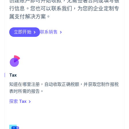
创建账户即可开始收款，无需签署合同或填写银
葡萄牙
行信息。您也可以联系我们，为您的企业定制专
Português
English
日本
属支付解决方案。
日本語
English
瑞典
立即开始
联系销售
Svenska
English
瑞士
Deutsch
Français
Italiano
English
塞浦路斯
English
斯洛伐克
English
斯洛文尼亚
Tax
English
Italiano
知道在哪里注册，自动收取正确税额，并获取您制作报税
泰国
ไทย
English
表时所需的报告。
希腊
探索 Tax
English
西班牙
Español
English
新加坡
English
简体中文