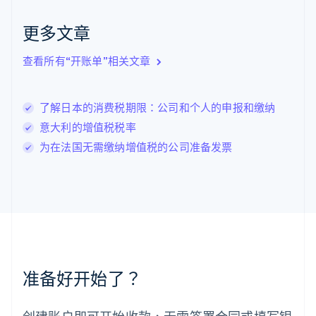
克罗地亚
English
Italiano
更多文章
拉脱维亚
English
查看所有“开账单”相关文章
立陶宛
English
列支敦士登
了解日本的消费税期限：公司和个人的申报和缴纳
Deutsch
English
卢森堡
意大利的增值税税率
Français
Deutsch
English
为在法国无需缴纳增值税的公司准备发票
罗马尼亚
English
马尔他
English
马来西亚
English
简体中文
美国
English
Español
简体中文
墨西哥
准备好开始了？
Español
English
挪威
English