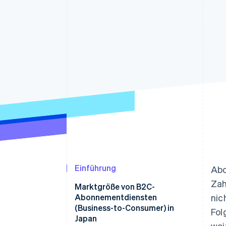
Optimierung der
Datensynchronisier
Autorisierungsraten
Link
Beschleunigter Bezahlvorgang
Financial Connections
Verbundene Finanzdaten
Einführung
Abo
Zah
Marktgröße von B2C-
Abonnementdiensten
nic
(Business-to-Consumer) in
Fol
Japan
wei