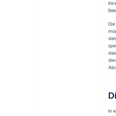
ihn
Bek
Die
mög
dan
spe
das
die
Abo
D
In 