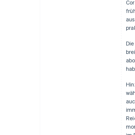
Cor
frü
aus
pra
Die
bre
abo
hab
Hin
wäh
auc
imm
Rei
mon
im 