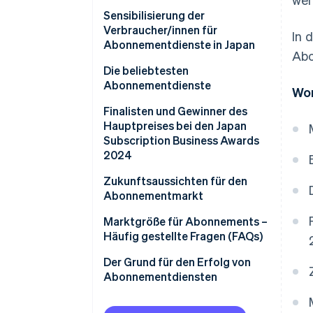
Hintergründe und Gründe für
Sensibilisierung der
das Marktwachstum
Verbraucher/innen für
In 
Abonnementdienste in Japan
Abo
Die beliebtesten
Abonnementdienste
Wor
Finalisten und Gewinner des
Hauptpreises bei den Japan
Subscription Business Awards
2024
Zukunftsaussichten für den
Abonnementmarkt
Verbesserung von Online-
Marktgröße für Abonnements –
Bezahlsystemen für
Häufig gestellte Fragen (FAQs)
Abonnementdienste
Wird der Markt für
Der Grund für den Erfolg von
Modeabonnements weiter
Abonnementdiensten
wachsen?