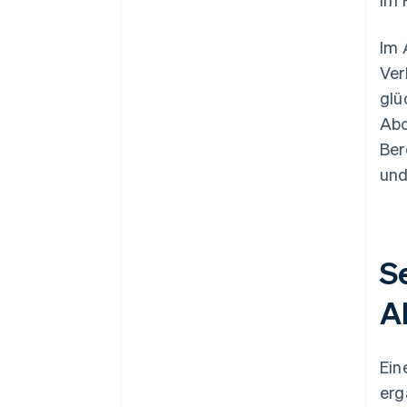
Im 
Ver
glü
Abo
Ber
und
S
A
Ein
erg