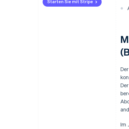
Was steckt hinter der Expansion
Starten Sie mit Stripe
des Marktes für
Haushaltsgeräteabonnements?
Welche Unternehmen sind
bekannt für ihre Abonnements?
M
(
Der
kon
Der
ber
Abo
and
Im 