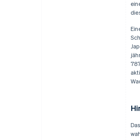
ein
die
Ein
Sch
Jap
jäh
787
akt
Wac
Hi
Das
wah