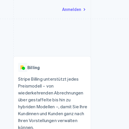
Anmelden
Ressourcen
Ecosystem
Kontakt
nd Marktplätze
Mehr
App-Integrationen
Partner
Sales-Team kontaktieren
Product roadmap
Code-Beispiele
Stripe App-Marktplatz
Partner werden
Ausblick
 Plattformen
Entwickler-Blog
eit
API-Status
Radar
Betrugsprävention
Billing
Atlas
onen
Start-up-Gründung
Stripe Billing unterstützt jedes
Preismodell – von
Climate
CO₂-Entnahme
wiederkehrenden Abrechnungen
über gestaffelte bis hin zu
Identity
Online-Identitätsprüfung
hybriden Modellen –, damit Sie Ihre
Kundinnen und Kunden ganz nach
Ihren Vorstellungen verwalten
können.