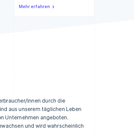
Mehr erfahren
Stripe-Sessions 2026
Erfahren Sie, wie Stripe
Lösungen für die
Wirtschaftsinfrastruktur
für KI aufbaut.
Jetzt ansehen
erbraucher/innen durch die
ind aus unserem täglichen Leben
von Unternehmen angeboten.
gewachsen und wird wahrscheinlich