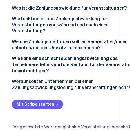
Was ist die Zahlungsabwicklung für Veranstaltungen?
Wie funktioniert die Zahlungsabwicklung für
Veranstaltungen vor, während und nach einer
Veranstaltung?
Vor der Veranstaltung
Welche Zahlungsmethoden sollten Veranstalter/innen
anbieten, um den Umsatz zu maximieren?
Während der Veranstaltung
Kredit- und Debitkarten
Wie kann eine schlechte Zahlungsabwicklung das
Nach der Veranstaltung
Teilnehmererlebnis und die Rentabilität der Veranstalt
Digital Wallets
beeinträchtigen?
QR-Codes und Zahlungen von Konto zu Konto
Langsame Bezahlvorgänge
Worauf sollten Unternehmen bei einer
Zahlungsabwicklungslösung für Veranstaltungen acht
Bargeld
Fehlgeschlagene Transaktionen
Flexibilität über alle Kanäle hinweg
Prepaid-Optionen und Closed-Loop-Systeme
Eingeschränkte Zahlungsmöglichkeiten
Mit Stripe starten
Unterstützung mehrerer Zahlungsmethoden
Technische Störungen
Zuverlässige Leistung unter Belastung
Der geschätzte Wert der globalen Veranstaltungsbranche 