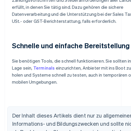
erfüllt, in denen Sie tätig sind. Dazu gehören die sichere
Datenverarbeitung und die Unterstützung bei der Sales Tax
USt.- oder GST-Berichterstattung, falls erforderlich.
Schnelle und einfache Bereitstellung
Sie benötigen Tools, die schnell funktionieren. Sie sollten i
Lage sein,
Terminals
einzurichten, Anbieter mit ins Boot z
holen und Systeme schnell zu testen, auch in temporären 
mobilen Umgebungen.
Australien
English
Belgien
Nederlands
Français
Deutsch
English
Brasilien
Der Inhalt dieses Artikels dient nur zu allgemeine
Português
English
Bulgarien
Informations- und Bildungszwecken und sollte ni
English