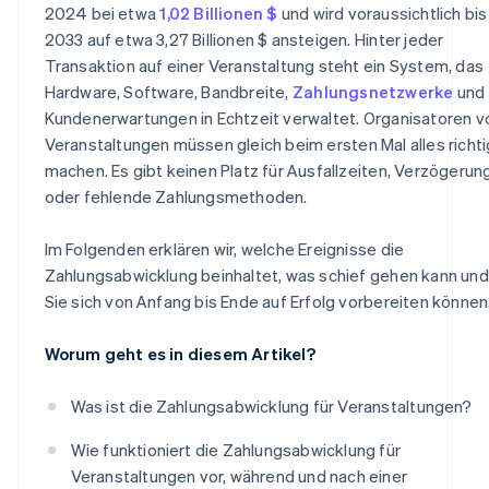
Lieferanten- und Auszahlungsmanagement
2024 bei etwa
1,02 Billionen $
und wird voraussichtlich bis
2033 auf etwa 3,27 Billionen $ ansteigen. Hinter jeder
Daten und Steuerung in Echtzeit
Transaktion auf einer Veranstaltung steht ein System, das
Compliance und Sicherheit
Hardware, Software, Bandbreite,
Zahlungsnetzwerke
und
Kundenerwartungen in Echtzeit verwaltet. Organisatoren v
Schnelle und einfache Bereitstellung
Veranstaltungen müssen gleich beim ersten Mal alles richti
machen. Es gibt keinen Platz für Ausfallzeiten, Verzögerun
oder fehlende Zahlungsmethoden.
Im Folgenden erklären wir, welche Ereignisse die
Zahlungsabwicklung beinhaltet, was schief gehen kann und
Sie sich von Anfang bis Ende auf Erfolg vorbereiten können
Worum geht es in diesem Artikel?
Was ist die Zahlungsabwicklung für Veranstaltungen?
Wie funktioniert die Zahlungsabwicklung für
Veranstaltungen vor, während und nach einer