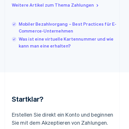
Japan
Weitere Artikel zum Thema Zahlungen
日本語
English
Kanada
English
Français
Mobiler Bezahlvorgang – Best Practices für E-
Kroatien
English
Italiano
Commerce-Unternehmen
Lettland
Was ist eine virtuelle Kartennummer und wie
English
kann man eine erhalten?
Liechtenstein
Deutsch
English
Litauen
English
Luxemburg
Français
Deutsch
English
Malaysia
English
简体中文
Malta
Startklar?
English
Mexiko
Español
English
Erstellen Sie direkt ein Konto und beginnen
Neuseeland
Sie mit dem Akzeptieren von Zahlungen.
English