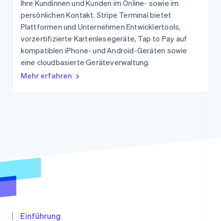
Ihre Kundinnen und Kunden im Online- sowie im
Betrugsprävention
Ecosystem
persönlichen Kontakt. Stripe Terminal bietet
Atlas
Plattformen und Unternehmen Entwicklertools,
Start-up-Gründung
Partner
Stripe App-Marktplatz
vorzertifizierte Kartenlesegeräte, Tap to Pay auf
Climate
kompatiblen iPhone- und Android-Geräten sowie
CO₂-Entnahme
eine cloudbasierte Geräteverwaltung.
Identity
Mehr erfahren
Online-Identitätsprüfung
Stripe-Sessions 2026
Erfahren Sie, wie Stripe Lösungen für die Wirtschaf
Jetzt ansehen
Einführung