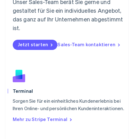
Niederlande
Unser Sales-Team berät Sie gerne und
Nederlands
English
gestaltet für Sie ein individuelles Angebot,
Norwegen
das ganz auf Ihr Unternehmen abgestimmt
English
Österreich
ist.
Deutsch
English
Polen
Jetzt starten
Sales-Team kontaktieren
English
Portugal
Português
English
Rumänien
English
Schweden
Svenska
English
Schweiz
Terminal
Deutsch
Français
Italiano
English
Singapur
Sorgen Sie für ein einheitliches Kundenerlebnis bei
English
简体中文
Ihren Online- und persönlichen Kundeninteraktionen.
Slowakei
Mehr zu Stripe Terminal
English
Slowenien
English
Italiano