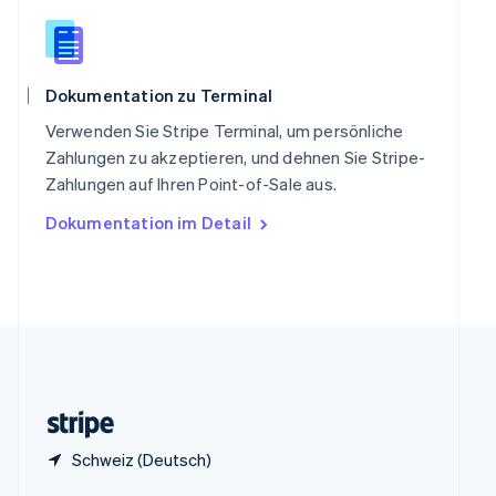
Sonderverwaltungsregion Hongkong,
China
English
简体中文
Spanien
Dokumentation zu Terminal
Español
English
Thailand
Verwenden Sie Stripe Terminal, um persönliche
ไทย
English
Zahlungen zu akzeptieren, und dehnen Sie Stripe-
Tschechische Republik
Zahlungen auf Ihren Point-of-Sale aus.
English
Ungarn
Dokumentation im Detail
English
Vereinigte Arabische Emirate
English
Vereinigte Staaten
English
Español
简体中文
Vereinigtes Königreich
English
Zypern
English
Schweiz (Deutsch)