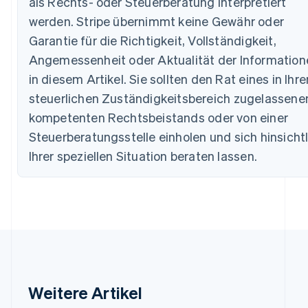
als Rechts- oder Steuerberatung interpretiert
Dänemark
English
werden. Stripe übernimmt keine Gewähr oder
Deutschland
Garantie für die Richtigkeit, Vollständigkeit,
Deutsch
English
Estland
Angemessenheit oder Aktualität der Information
English
in diesem Artikel. Sie sollten den Rat eines in Ihr
Festlandchina
steuerlichen Zuständigkeitsbereich zugelassene
简体中文
English
Finnland
kompetenten Rechtsbeistands oder von einer
English
Svenska
Steuerberatungsstelle einholen und sich hinsicht
Frankreich
Ihrer speziellen Situation beraten lassen.
Français
English
Gibraltar
English
Griechenland
English
Indien
English
Irland
English
Italien
Weitere Artikel
Italiano
English