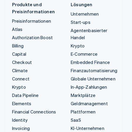
Produkte und
Lösungen
Preisinformationen
Unternehmen
Preisinformationen
Start-ups
Atlas
Agentenbasierter
Authorization Boost
Handel
Billing
Krypto
Capital
E-Commerce
Checkout
Embedded Finance
Climate
Finanzautomatisierung
Connect
Globale Unternehmen
Krypto
In-App-Zahlungen
Data Pipeline
Marktplätze
Elements
Geldmanagement
Financial Connections
Plattformen
Identity
SaaS
Invoicing
KI-Unternehmen