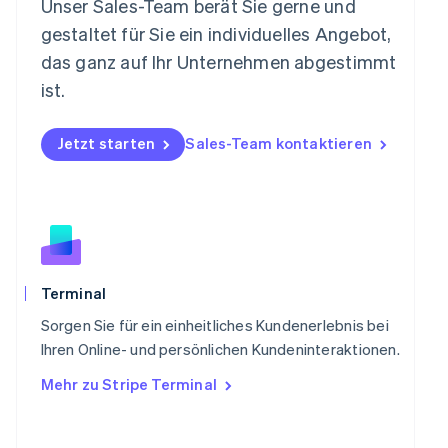
Niederlande
Unser Sales-Team berät Sie gerne und
Nederlands
English
gestaltet für Sie ein individuelles Angebot,
Norwegen
das ganz auf Ihr Unternehmen abgestimmt
English
Österreich
ist.
Deutsch
English
Polen
Jetzt starten
Sales-Team kontaktieren
English
Portugal
Português
English
Rumänien
English
Schweden
Svenska
English
Schweiz
Terminal
Deutsch
Français
Italiano
English
Singapur
Sorgen Sie für ein einheitliches Kundenerlebnis bei
English
简体中文
Ihren Online- und persönlichen Kundeninteraktionen.
Slowakei
Mehr zu Stripe Terminal
English
Slowenien
English
Italiano