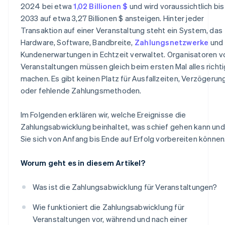
Lieferanten- und Auszahlungsmanagement
2024 bei etwa
1,02 Billionen $
und wird voraussichtlich bis
2033 auf etwa 3,27 Billionen $ ansteigen. Hinter jeder
Daten und Steuerung in Echtzeit
Transaktion auf einer Veranstaltung steht ein System, das
Compliance und Sicherheit
Hardware, Software, Bandbreite,
Zahlungsnetzwerke
und
Kundenerwartungen in Echtzeit verwaltet. Organisatoren v
Schnelle und einfache Bereitstellung
Veranstaltungen müssen gleich beim ersten Mal alles richti
machen. Es gibt keinen Platz für Ausfallzeiten, Verzögerun
oder fehlende Zahlungsmethoden.
Im Folgenden erklären wir, welche Ereignisse die
Zahlungsabwicklung beinhaltet, was schief gehen kann und
Sie sich von Anfang bis Ende auf Erfolg vorbereiten können
Worum geht es in diesem Artikel?
Was ist die Zahlungsabwicklung für Veranstaltungen?
Wie funktioniert die Zahlungsabwicklung für
Veranstaltungen vor, während und nach einer