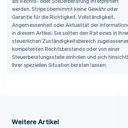
als Rechts- oder Steuerberatung interpretiert
Dänemark
English
werden. Stripe übernimmt keine Gewähr oder
Deutschland
Garantie für die Richtigkeit, Vollständigkeit,
Deutsch
English
Estland
Angemessenheit oder Aktualität der Information
English
in diesem Artikel. Sie sollten den Rat eines in Ihr
Festlandchina
steuerlichen Zuständigkeitsbereich zugelassene
简体中文
English
Finnland
kompetenten Rechtsbeistands oder von einer
English
Svenska
Steuerberatungsstelle einholen und sich hinsicht
Frankreich
Ihrer speziellen Situation beraten lassen.
Français
English
Gibraltar
English
Griechenland
English
Indien
English
Irland
English
Italien
Weitere Artikel
Italiano
English