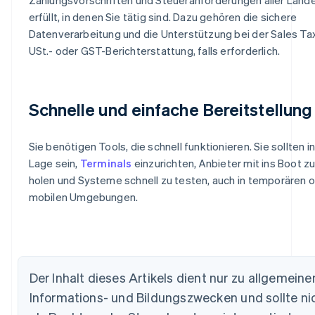
erfüllt, in denen Sie tätig sind. Dazu gehören die sichere
Datenverarbeitung und die Unterstützung bei der Sales Tax
USt.- oder GST-Berichterstattung, falls erforderlich.
Schnelle und einfache Bereitstellung
Sie benötigen Tools, die schnell funktionieren. Sie sollten i
Lage sein,
Terminals
einzurichten, Anbieter mit ins Boot z
holen und Systeme schnell zu testen, auch in temporären 
mobilen Umgebungen.
Australien
English
Belgien
Nederlands
Français
Deutsch
English
Brasilien
Der Inhalt dieses Artikels dient nur zu allgemeine
Português
English
Bulgarien
Informations- und Bildungszwecken und sollte ni
English