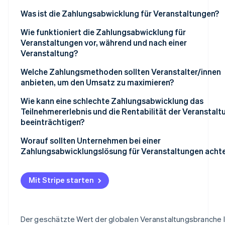
Was ist die Zahlungsabwicklung für Veranstaltungen?
Wie funktioniert die Zahlungsabwicklung für
Veranstaltungen vor, während und nach einer
Veranstaltung?
Vor der Veranstaltung
Welche Zahlungsmethoden sollten Veranstalter/innen
anbieten, um den Umsatz zu maximieren?
Während der Veranstaltung
Kredit- und Debitkarten
Wie kann eine schlechte Zahlungsabwicklung das
Nach der Veranstaltung
Teilnehmererlebnis und die Rentabilität der Veranstalt
Digital Wallets
beeinträchtigen?
QR-Codes und Zahlungen von Konto zu Konto
Langsame Bezahlvorgänge
Worauf sollten Unternehmen bei einer
Zahlungsabwicklungslösung für Veranstaltungen acht
Bargeld
Fehlgeschlagene Transaktionen
Flexibilität über alle Kanäle hinweg
Prepaid-Optionen und Closed-Loop-Systeme
Eingeschränkte Zahlungsmöglichkeiten
Mit Stripe starten
Unterstützung mehrerer Zahlungsmethoden
Technische Störungen
Zuverlässige Leistung unter Belastung
Der geschätzte Wert der globalen Veranstaltungsbranche 