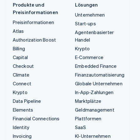
Produkte und
Lösungen
Preisinformationen
Unternehmen
Preisinformationen
Start-ups
Atlas
Agentenbasierter
Authorization Boost
Handel
Billing
Krypto
Capital
E-Commerce
Checkout
Embedded Finance
Climate
Finanzautomatisierung
Connect
Globale Unternehmen
Krypto
In-App-Zahlungen
Data Pipeline
Marktplätze
Elements
Geldmanagement
Financial Connections
Plattformen
Identity
SaaS
Invoicing
KI-Unternehmen