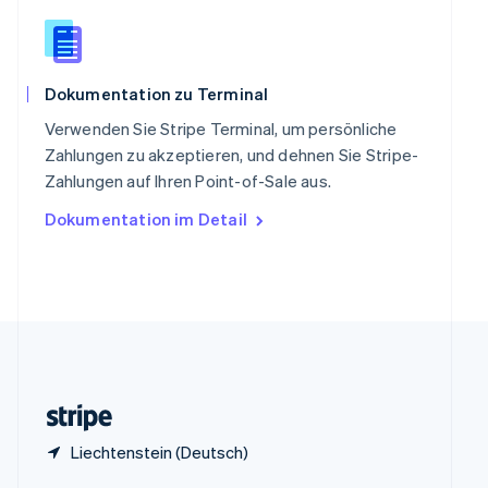
Sonderverwaltungsregion Hongkong,
China
English
简体中文
Spanien
Dokumentation zu Terminal
Español
English
Thailand
Verwenden Sie Stripe Terminal, um persönliche
ไทย
English
Zahlungen zu akzeptieren, und dehnen Sie Stripe-
Tschechische Republik
Zahlungen auf Ihren Point-of-Sale aus.
English
Ungarn
Dokumentation im Detail
English
Vereinigte Arabische Emirate
English
Vereinigte Staaten
English
Español
简体中文
Vereinigtes Königreich
English
Zypern
English
Liechtenstein (Deutsch)