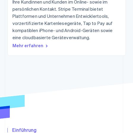
Ihre Kundinnen und Kunden im Online- sowie im
Betrugsprävention
Ecosystem
persönlichen Kontakt. Stripe Terminal bietet
Atlas
Plattformen und Unternehmen Entwicklertools,
Start-up-Gründung
Partner
Stripe App-Marktplatz
vorzertifizierte Kartenlesegeräte, Tap to Pay auf
Climate
kompatiblen iPhone- und Android-Geräten sowie
CO₂-Entnahme
eine cloudbasierte Geräteverwaltung.
Mehr erfahren
Stripe-Sessions 2026
Erfahren Sie, wie Stripe Lösungen für die Wirtschaf
Jetzt ansehen
Einführung