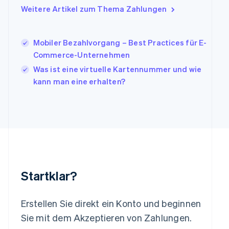
Japan
Weitere Artikel zum Thema Zahlungen
日本語
English
Kanada
English
Français
Mobiler Bezahlvorgang – Best Practices für E-
Kroatien
English
Italiano
Commerce-Unternehmen
Lettland
Was ist eine virtuelle Kartennummer und wie
English
kann man eine erhalten?
Liechtenstein
Deutsch
English
Litauen
English
Luxemburg
Français
Deutsch
English
Malaysia
English
简体中文
Malta
Startklar?
English
Mexiko
Español
English
Erstellen Sie direkt ein Konto und beginnen
Neuseeland
Sie mit dem Akzeptieren von Zahlungen.
English