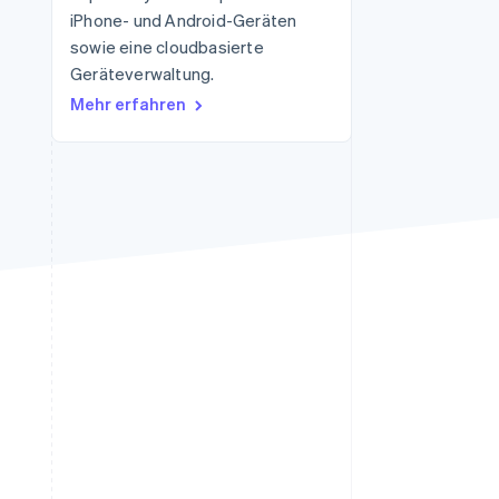
iPhone- und Android-Geräten
sowie eine cloudbasierte
Geräteverwaltung.
Stripe-Sessions 2026
Erfahren Sie, wie Stripe
Mehr erfahren
Lösungen für die
Wirtschaftsinfrastruktur
für KI aufbaut.
Jetzt ansehen