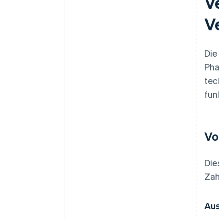
V
V
Die
Pha
tec
fun
Vo
Die
Zah
Aus