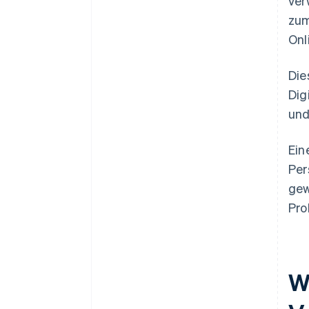
ver
zum
Onl
Die
Dig
und
Ein
Per
gew
Pro
W