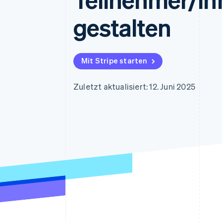
Optimierung der
Datensynchronisier
Autorisierungsraten
gestalten
Link
Beschleunigter Bezahlvorgang
Financial Connections
Verbundene Finanzdaten
Mit Stripe starten
Zuletzt aktualisiert: 12. Juni 2025