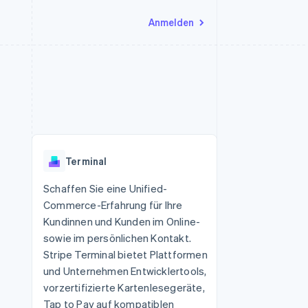
Anmelden
Ressourcen
Ecosystem
Kontakt
nd Marktplätze
Mehr
App-Integrationen
Partner
Sales-Team kontaktieren
Product roadmap
Code-Beispiele
Stripe App-Marktplatz
Partner werden
Ausblick
 Plattformen
Entwickler-Blog
 platforms
eit
API-Status
Radar
Betrugsprävention
eistungen
Terminal
Atlas
onen
virtuelle Karten
Start-up-Gründung
Schaffen Sie eine Unified-
Commerce-Erfahrung für Ihre
Climate
CO₂-Entnahme
Kundinnen und Kunden im Online-
sowie im persönlichen Kontakt.
Identity
Online-Identitätsprüfung
Stripe Terminal bietet Plattformen
und Unternehmen Entwicklertools,
vorzertifizierte Kartenlesegeräte,
Tap to Pay auf kompatiblen