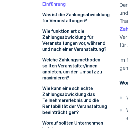
Einführung
Der
und
Was ist die Zahlungsabwicklung
für Veranstaltungen?
Tra
Za
Wie funktioniert die
Ver
Zahlungsabwicklung für
Veranstaltungen vor, während
für
und nach einer Veranstaltung?
Im 
Vor der Veranstaltung
Welche Zahlungsmethoden
sollten Veranstalter/innen
geh
Während der Veranstaltung
anbieten, um den Umsatz zu
maximieren?
Nach der Veranstaltung
Wor
Kredit- und Debitkarten
Wie kann eine schlechte
Zahlungsabwicklung das
Digital Wallets
Teilnehmererlebnis und die
Rentabilität der Veranstaltung
QR-Codes und Zahlungen von
beeinträchtigen?
Konto zu Konto
Langsame Bezahlvorgänge
Worauf sollten Unternehmen
Bargeld