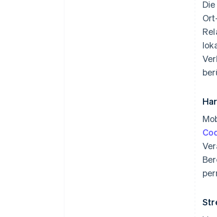
Die
Ort
Rel
lok
Ver
ber
Har
Mob
Cod
Ver
Ber
per
Str