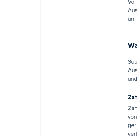
Vor
Aus
um 
Wä
Sob
Aus
und
Zah
Zah
vor
ger
ver