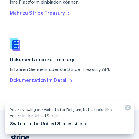
Ihre Plattform einbinden können.
Slowenien
Mehr zu Stripe Treasury
English
Italiano
Sonderverwaltungsregion Hongkong,
China
English
简体中文
Spanien
Español
English
Thailand
ไทย
English
Dokumentation zu Treasury
Tschechische Republik
Erfahren Sie mehr über die Stripe Treasury API.
English
Ungarn
Dokumentation im Detail
English
Vereinigte Arabische Emirate
English
Vereinigte Staaten
English
Español
简体中文
You’re viewing our website for Belgium, but it looks like
Vereinigtes Königreich
you’re in the United States.
English
Switch to the United States site
Zypern
English