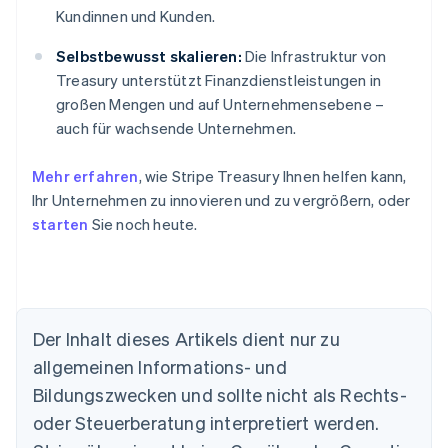
Kundinnen und Kunden.
Selbstbewusst skalieren:
Die Infrastruktur von
Treasury unterstützt Finanzdienstleistungen in
großen Mengen und auf Unternehmensebene –
auch für wachsende Unternehmen.
Mehr erfahren
, wie Stripe Treasury Ihnen helfen kann,
Ihr Unternehmen zu innovieren und zu vergrößern, oder
starten
Sie noch heute.
Der Inhalt dieses Artikels dient nur zu
Australien
allgemeinen Informations- und
English
Belgien
Bildungszwecken und sollte nicht als Rechts-
Nederlands
Français
Deutsch
English
oder Steuerberatung interpretiert werden.
Brasilien