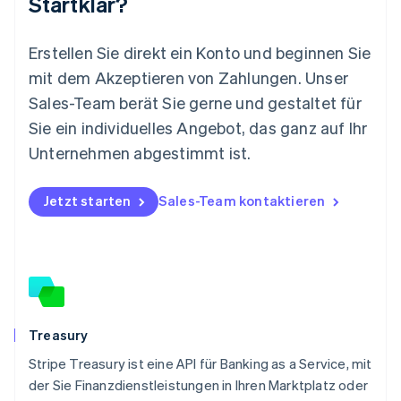
Startklar?
Español
English
Neuseeland
English
Erstellen Sie direkt ein Konto und beginnen Sie
Niederlande
mit dem Akzeptieren von Zahlungen. Unser
Nederlands
English
Norwegen
Sales-Team berät Sie gerne und gestaltet für
English
Sie ein individuelles Angebot, das ganz auf Ihr
Österreich
Deutsch
English
Unternehmen abgestimmt ist.
Polen
English
Portugal
Jetzt starten
Sales-Team kontaktieren
Português
English
Rumänien
English
Schweden
Svenska
English
Schweiz
Deutsch
Français
Italiano
English
Treasury
Singapur
English
简体中文
Stripe Treasury ist eine API für Banking as a Service, mit
Slowakei
der Sie Finanzdienstleistungen in Ihren Marktplatz oder
English