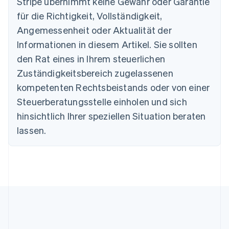
Stripe übernimmt keine Gewähr oder Garantie
Português
English
Bulgarien
für die Richtigkeit, Vollständigkeit,
English
Angemessenheit oder Aktualität der
Dänemark
Informationen in diesem Artikel. Sie sollten
English
Deutschland
den Rat eines in Ihrem steuerlichen
Deutsch
English
Zuständigkeitsbereich zugelassenen
Estland
English
kompetenten Rechtsbeistands oder von einer
Festlandchina
Steuerberatungsstelle einholen und sich
简体中文
English
Finnland
hinsichtlich Ihrer speziellen Situation beraten
English
Svenska
lassen.
Frankreich
Français
English
Gibraltar
English
Griechenland
English
Indien
English
Irland