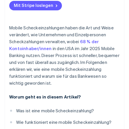
Mit Stripe loslegen
Verifizierung der Bestätigung
Echtzeit-Betrugsüberwachung
Mobile Scheckeinzahlungen haben die Art und Weise
Detaillierte Audit-Trails
verändert, wie Unternehmen und Einzelpersonen
Integrierte Gerätesicherheit
Scheckzahlungen verwalten, wobei
68 % der
Kontoinhaber/innen
in den USA im Jahr 2025 Mobile
Kontrollierter Nutzerzugriff
Banking nutzen. Dieser Prozess ist schneller, bequemer
und von fast überall aus zugänglich. Im Folgenden
erklären wir, wie eine mobile Scheckeinzahlung
funktioniert und warum sie für das Bankwesen so
wichtig geworden ist.
Worum geht es in diesem Artikel?
Was ist eine mobile Scheckeinzahlung?
Wie funktioniert eine mobile Scheckeinzahlung?