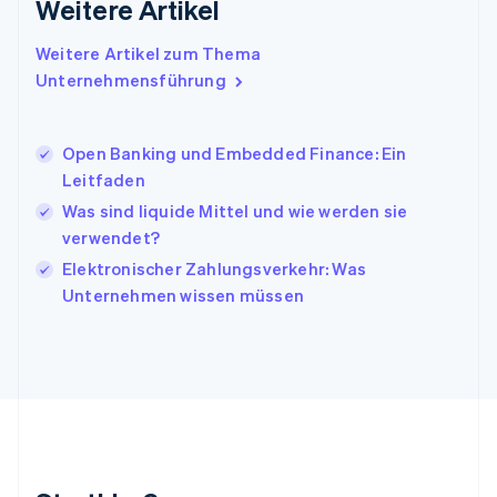
Weitere Artikel
English
Italien
Italiano
English
Weitere Artikel zum Thema
Japan
Unternehmensführung
日本語
English
Kanada
English
Français
Open Banking und Embedded Finance: Ein
Kroatien
Leitfaden
English
Italiano
Lettland
Was sind liquide Mittel und wie werden sie
English
verwendet?
Liechtenstein
Elektronischer Zahlungsverkehr: Was
Deutsch
English
Litauen
Unternehmen wissen müssen
English
Luxemburg
Français
Deutsch
English
Malaysia
English
简体中文
Malta
English
Mexiko