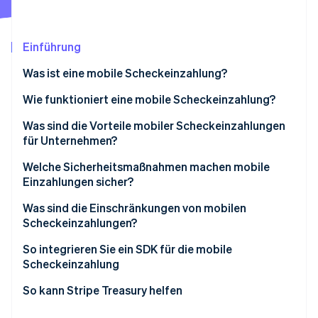
Betrugsprävention
Ecosystem
Atlas
Start-up-Gründung
Partner
Einführung
Stripe App-Marktplatz
Climate
Was ist eine mobile Scheckeinzahlung?
CO₂-Entnahme
Identity
Wie funktioniert eine mobile Scheckeinzahlung?
Online-Identitätsprüfung
Was sind die Vorteile mobiler Scheckeinzahlungen
für Unternehmen?
Welche Sicherheitsmaßnahmen machen mobile
Einzahlungen sicher?
Stripe-Sessions 2026
Erfahren Sie, wie Stripe Lösungen für die Wirts
Verschlüsselte Datenübertragung
Was sind die Einschränkungen von mobilen
Jetzt ansehen
Scheckeinzahlungen?
Starke Identitätsauthentifizierung
So integrieren Sie ein SDK für die mobile
Sicheres App-Design
Scheckeinzahlung
Bildvalidierung
So kann Stripe Treasury helfen
Einzahlungslimits und Verifizierungssperren