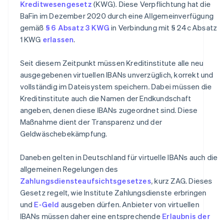
Kreditwesengesetz
(KWG). Diese Verpflichtung hat die
BaFin im Dezember 2020 durch eine Allgemeinverfügung
gemäß
§ 6 Absatz 3 KWG
in Verbindung mit § 24c Absatz
1 KWG
erlassen
.
Seit diesem Zeitpunkt müssen Kreditinstitute alle neu
ausgegebenen virtuellen IBANs unverzüglich, korrekt und
vollständig im Dateisystem speichern. Dabei müssen die
Kreditinstitute auch die Namen der Endkundschaft
angeben, denen diese IBANs zugeordnet sind. Diese
Maßnahme dient der Transparenz und der
Geldwäschebekämpfung.
Daneben gelten in Deutschland für virtuelle IBANs auch die
allgemeinen Regelungen des
Zahlungsdiensteaufsichtsgesetzes
, kurz ZAG. Dieses
Gesetz regelt, wie Institute Zahlungsdienste erbringen
und
E-Geld
ausgeben dürfen. Anbieter von virtuellen
IBANs müssen daher eine entsprechende
Erlaubnis der