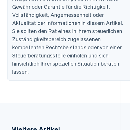
Brasilien
Gewähr oder Garantie für die Richtigkeit,
Português
English
Vollständigkeit, Angemessenheit oder
Bulgarien
Aktualität der Informationen in diesem Artikel.
English
Dänemark
Sie sollten den Rat eines in Ihrem steuerlichen
English
Zuständigkeitsbereich zugelassenen
Deutschland
kompetenten Rechtsbeistands oder von einer
Deutsch
English
Estland
Steuerberatungsstelle einholen und sich
English
hinsichtlich Ihrer speziellen Situation beraten
Festlandchina
简体中文
English
lassen.
Finnland
English
Svenska
Frankreich
Français
English
Gibraltar
English
Griechenland
English
Indien
Weitere Artikel
English