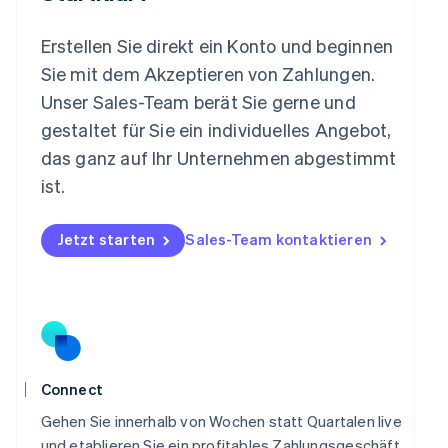
Mexiko
Español
English
Erstellen Sie direkt ein Konto und beginnen
Neuseeland
Sie mit dem Akzeptieren von Zahlungen.
English
Niederlande
Unser Sales-Team berät Sie gerne und
Nederlands
English
gestaltet für Sie ein individuelles Angebot,
Norwegen
das ganz auf Ihr Unternehmen abgestimmt
English
Österreich
ist.
Deutsch
English
Polen
Jetzt starten
Sales-Team kontaktieren
English
Portugal
Português
English
Rumänien
English
Schweden
Svenska
English
Schweiz
Connect
Deutsch
Français
Italiano
English
Singapur
Gehen Sie innerhalb von Wochen statt Quartalen live
English
简体中文
und etablieren Sie ein profitables Zahlungsgeschäft,