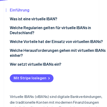
Betrugsprävention
Ecosystem
Atlas
Einführung
Start-up-Gründung
Partner
Stripe App-Marktplatz
Was ist eine virtuelle IBAN?
Climate
CO₂-Entnahme
Welche Regularien gelten für virtuelle IBANs in
Identity
Deutschland?
Online-Identitätsprüfung
Welche Vorteile hat der Einsatz von virtuellen IBANs?
Mehr Effizienz
Welche Herausforderungen gehen mit virtuellen IBANs
einher?
Einfache Liquiditätsverwaltung
Regulatorische Anforderungen
Wer setzt virtuelle IBANs ein?
Stripe-Sessions 2026
Vereinfachter internationaler Zahlungsverkehr
Erfahren Sie, wie Stripe Lösungen für die Wir
Technische Integration
Jetzt ansehen
Hohe Sicherheit
Mit Stripe loslegen
Kostenstruktur
Betrugsprävention
Virtuelle IBANs (vIBANs) sind digitale Bankverbindungen,
So kann Stripe Sie unterstützen
die traditionelle Konten mit modernen Finanzlösungen