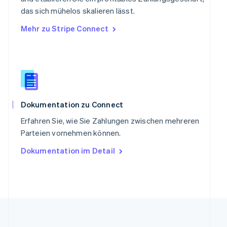
Slowakei
das sich mühelos skalieren lässt.
English
Mehr zu Stripe Connect
Slowenien
English
Italiano
Sonderverwaltungsregion Hongkong,
China
English
简体中文
Spanien
Español
English
Thailand
Dokumentation zu Connect
ไทย
English
Erfahren Sie, wie Sie Zahlungen zwischen mehreren
Tschechische Republik
Parteien vornehmen können.
English
Ungarn
Dokumentation im Detail
English
Vereinigte Arabische Emirate
English
Vereinigte Staaten
English
Español
简体中文
Vereinigtes Königreich
English
Zypern