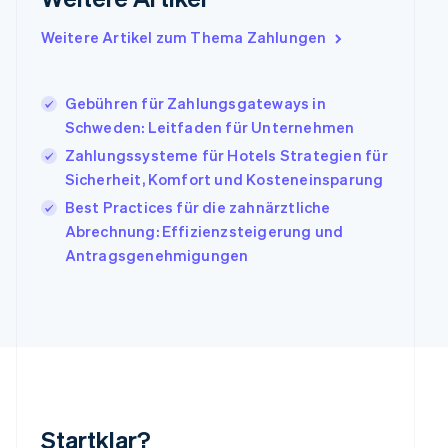
Irland
Weitere Artikel zum Thema Zahlungen
English
Italien
Italiano
English
Japan
Gebühren für Zahlungsgateways in
日本語
English
Schweden: Leitfaden für Unternehmen
Kanada
Zahlungssysteme für Hotels Strategien für
English
Français
Sicherheit, Komfort und Kosteneinsparung
Kroatien
English
Italiano
Best Practices für die zahnärztliche
Lettland
Abrechnung: Effizienzsteigerung und
English
Antragsgenehmigungen
Liechtenstein
Deutsch
English
Litauen
English
Luxemburg
Français
Deutsch
English
Malaysia
English
简体中文
Malta
Startklar?
English