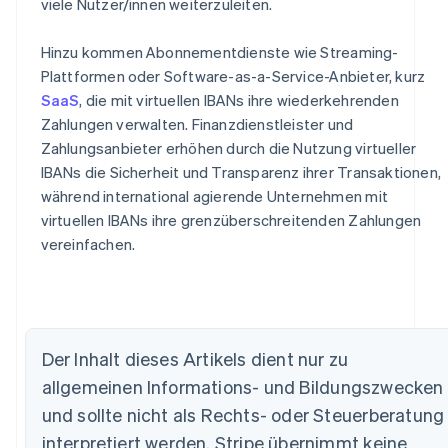
viele Nutzer/innen weiterzuleiten.
Hinzu kommen Abonnementdienste wie Streaming-
Plattformen oder Software-as-a-Service-Anbieter, kurz
SaaS
, die mit virtuellen IBANs ihre wiederkehrenden
Zahlungen verwalten. Finanzdienstleister und
Zahlungsanbieter erhöhen durch die Nutzung virtueller
IBANs die Sicherheit und Transparenz ihrer Transaktionen,
während international agierende Unternehmen mit
virtuellen IBANs ihre grenzüberschreitenden Zahlungen
vereinfachen.
Der Inhalt dieses Artikels dient nur zu
allgemeinen Informations- und Bildungszwecken
Australien
English
und sollte nicht als Rechts- oder Steuerberatung
Belgien
interpretiert werden. Stripe übernimmt keine
Nederlands
Français
Deutsch
English