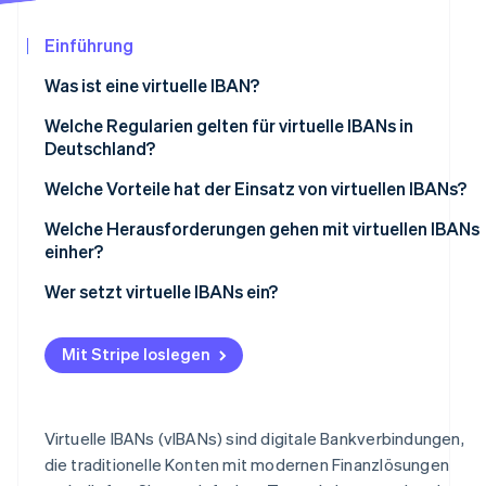
Betrugsprävention
Ecosystem
Atlas
Einführung
Start-up-Gründung
Partner
Stripe App-Marktplatz
Was ist eine virtuelle IBAN?
Climate
CO₂-Entnahme
Welche Regularien gelten für virtuelle IBANs in
Identity
Deutschland?
Online-Identitätsprüfung
Welche Vorteile hat der Einsatz von virtuellen IBANs?
Mehr Effizienz
Welche Herausforderungen gehen mit virtuellen IBANs
einher?
Einfache Liquiditätsverwaltung
Regulatorische Anforderungen
Wer setzt virtuelle IBANs ein?
Stripe-Sessions 2026
Vereinfachter internationaler Zahlungsverkehr
Erfahren Sie, wie Stripe Lösungen für die Wir
Technische Integration
Jetzt ansehen
Hohe Sicherheit
Mit Stripe loslegen
Kostenstruktur
Betrugsprävention
Virtuelle IBANs (vIBANs) sind digitale Bankverbindungen,
So kann Stripe Sie unterstützen
die traditionelle Konten mit modernen Finanzlösungen