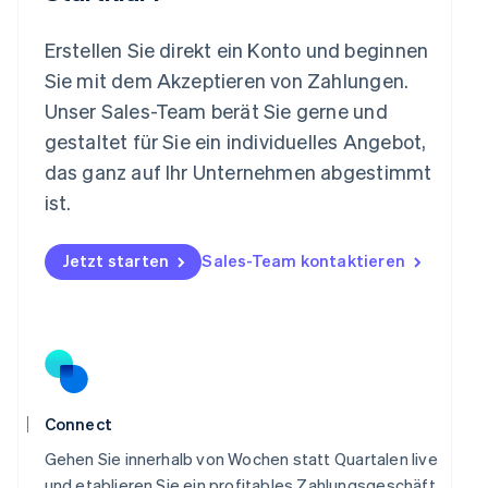
Mexiko
Español
English
Erstellen Sie direkt ein Konto und beginnen
Neuseeland
Sie mit dem Akzeptieren von Zahlungen.
English
Niederlande
Unser Sales-Team berät Sie gerne und
Nederlands
English
gestaltet für Sie ein individuelles Angebot,
Norwegen
das ganz auf Ihr Unternehmen abgestimmt
English
Österreich
ist.
Deutsch
English
Polen
Jetzt starten
Sales-Team kontaktieren
English
Portugal
Português
English
Rumänien
English
Schweden
Svenska
English
Schweiz
Connect
Deutsch
Français
Italiano
English
Singapur
Gehen Sie innerhalb von Wochen statt Quartalen live
English
简体中文
und etablieren Sie ein profitables Zahlungsgeschäft,