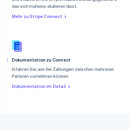
Slowakei
das sich mühelos skalieren lässt.
English
Mehr zu Stripe Connect
Slowenien
English
Italiano
Sonderverwaltungsregion Hongkong,
China
English
简体中文
Spanien
Español
English
Thailand
Dokumentation zu Connect
ไทย
English
Erfahren Sie, wie Sie Zahlungen zwischen mehreren
Tschechische Republik
Parteien vornehmen können.
English
Ungarn
Dokumentation im Detail
English
Vereinigte Arabische Emirate
English
Vereinigte Staaten
English
Español
简体中文
Vereinigtes Königreich
English
Zypern