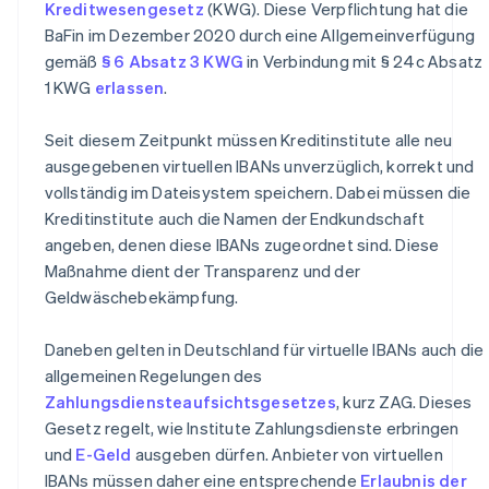
Kreditwesengesetz
(KWG). Diese Verpflichtung hat die
BaFin im Dezember 2020 durch eine Allgemeinverfügung
gemäß
§ 6 Absatz 3 KWG
in Verbindung mit § 24c Absatz
1 KWG
erlassen
.
Seit diesem Zeitpunkt müssen Kreditinstitute alle neu
ausgegebenen virtuellen IBANs unverzüglich, korrekt und
vollständig im Dateisystem speichern. Dabei müssen die
Kreditinstitute auch die Namen der Endkundschaft
angeben, denen diese IBANs zugeordnet sind. Diese
Maßnahme dient der Transparenz und der
Geldwäschebekämpfung.
Daneben gelten in Deutschland für virtuelle IBANs auch die
allgemeinen Regelungen des
Zahlungsdiensteaufsichtsgesetzes
, kurz ZAG. Dieses
Gesetz regelt, wie Institute Zahlungsdienste erbringen
und
E-Geld
ausgeben dürfen. Anbieter von virtuellen
IBANs müssen daher eine entsprechende
Erlaubnis der