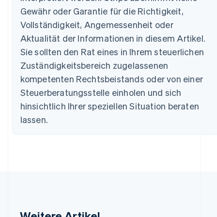
Brasilien
Gewähr oder Garantie für die Richtigkeit,
Português
English
Vollständigkeit, Angemessenheit oder
Bulgarien
Aktualität der Informationen in diesem Artikel.
English
Dänemark
Sie sollten den Rat eines in Ihrem steuerlichen
English
Zuständigkeitsbereich zugelassenen
Deutschland
kompetenten Rechtsbeistands oder von einer
Deutsch
English
Estland
Steuerberatungsstelle einholen und sich
English
hinsichtlich Ihrer speziellen Situation beraten
Festlandchina
简体中文
English
lassen.
Finnland
English
Svenska
Frankreich
Français
English
Gibraltar
English
Griechenland
English
Indien
Weitere Artikel
English