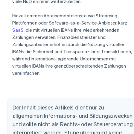
viele Nutzer/innen weiterzuleiten.
Hinzu kommen Abonnementdienste wie Streaming-
Plattformen oder Software-as-a-Service-Anbieter, kurz
SaaS
, die mit virtuellen IBANs ihre wiederkehrenden
Zahlungen verwalten. Finanzdienstleister und
Zahlungsanbieter erhöhen durch die Nutzung virtueller
IBANs die Sicherheit und Transparenz ihrer Transaktionen,
während international agierende Unternehmen mit
virtuellen IBANs ihre grenzüberschreitenden Zahlungen
vereinfachen.
Der Inhalt dieses Artikels dient nur zu
allgemeinen Informations- und Bildungszwecken
Australien
English
und sollte nicht als Rechts- oder Steuerberatung
Belgien
interpretiert werden. Stripe übernimmt keine
Nederlands
Français
Deutsch
English