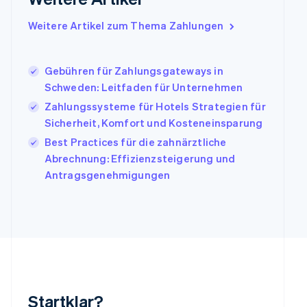
Irland
Weitere Artikel zum Thema Zahlungen
English
Italien
Italiano
English
Japan
Gebühren für Zahlungsgateways in
日本語
English
Schweden: Leitfaden für Unternehmen
Kanada
Zahlungssysteme für Hotels Strategien für
English
Français
Sicherheit, Komfort und Kosteneinsparung
Kroatien
English
Italiano
Best Practices für die zahnärztliche
Lettland
Abrechnung: Effizienzsteigerung und
English
Antragsgenehmigungen
Liechtenstein
Deutsch
English
Litauen
English
Luxemburg
Français
Deutsch
English
Malaysia
English
简体中文
Malta
Startklar?
English