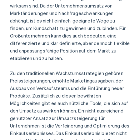
wirksam sind. Da der Unternehmensumsatz von
Hochwertige rechtliche Unternehmensdokumente
Marktänderungen und Nachfrageschwankungen
abhängt, ist es nicht einfach, geeignete Wege zu
Ein Jahr Stripe Payments kostenlos, plus
finden, um Kundschaft zu gewinnen und zu binden. Für
Partnergutschriften und Rabatte im Wert von
50.000 USD
Großunternehmen kann dies auch bedeuten, eine
differenzierte und klar definierte, aber dennoch flexible
und anpassungsfähige Position auf dem Markt zu
etablieren und zu halten.
Zu den traditionellen Wachstumsstrategien gehören
Preissteigerungen, erhöhte Marketingausgaben, der
Ausbau von Verkaufsteams und die Einführung neuer
Produkte. Zusätzlich zu diesen bewährten
Möglichkeiten gibt es auch nützliche Tools, die sich auf
den Umsatz auswirken können. Ein nicht ausreichend
genutzter Ansatz zur Umsatzsteigerung für
Unternehmen ist die Verfeinerung und Optimierung des
Einkaufserlebnisses. Das Einkaufserlebnis bietet nicht