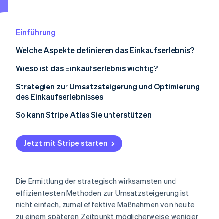
Betrugsprävention
Ecosystem
Atlas
Start-up-Gründung
Partner
Einführung
Stripe App-Marktplatz
Climate
Welche Aspekte definieren das Einkaufserlebnis?
CO₂-Entnahme
Identity
Wieso ist das Einkaufserlebnis wichtig?
Online-Identitätsprüfung
Strategien zur Umsatzsteigerung und Optimierung
des Einkaufserlebnisses
Optimieren Sie den Bezahlvorgang
So kann Stripe Atlas Sie unterstützen
Stripe-Sessions 2026
Fügen Sie beliebte Zahlungsmethoden hinzu
Bei Atlas eine Unternehmensgründung beantragen
Erfahren Sie, wie Stripe Lösungen für die Wirts
Jetzt mit Stripe starten
Jetzt ansehen
Bieten Sie flexible „Jetzt kaufen, später bezahlen“-
Zahlungen und Bankgeschäfte vor Erhalt der EIN-
Dienste an
Nummer nutzen
Reduzieren Sie Betrugsfälle und damit verbundene
Gründungsaktien ohne Einsatz eigener Mittel
Die Ermittlung der strategisch wirksamsten und
Zahlungsprobleme
erwerben
effizientesten Methoden zur Umsatzsteigerung ist
nicht einfach, zumal effektive Maßnahmen von heute
Optimieren Sie Autorisierungen
Automatische Einreichung des 83(b)-
zu einem späteren Zeitpunkt möglicherweise weniger
Steuerformulars