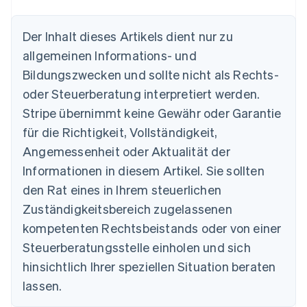
Australien
Der Inhalt dieses Artikels dient nur zu
English
Belgien
allgemeinen Informations- und
Nederlands
Français
Deutsch
English
Bildungszwecken und sollte nicht als Rechts-
Brasilien
oder Steuerberatung interpretiert werden.
Português
English
Bulgarien
Stripe übernimmt keine Gewähr oder Garantie
English
für die Richtigkeit, Vollständigkeit,
Dänemark
Angemessenheit oder Aktualität der
English
Deutschland
Informationen in diesem Artikel. Sie sollten
Deutsch
English
den Rat eines in Ihrem steuerlichen
Estland
English
Zuständigkeitsbereich zugelassenen
Festlandchina
kompetenten Rechtsbeistands oder von einer
简体中文
English
Finnland
Steuerberatungsstelle einholen und sich
English
Svenska
hinsichtlich Ihrer speziellen Situation beraten
Frankreich
lassen.
Français
English
Gibraltar