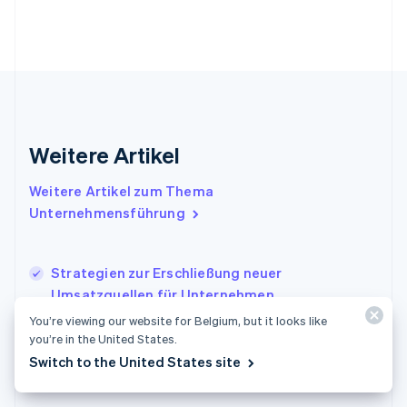
English
Griechenland
English
Indien
English
Irland
English
Italien
Weitere Artikel
Italiano
English
Japan
Weitere Artikel zum Thema
日本語
English
Unternehmensführung
Kanada
English
Français
Kroatien
English
Italiano
Strategien zur Erschließung neuer
Lettland
Umsatzquellen für Unternehmen
English
Vier Strategien für das Marketing in Zeiten
You’re viewing our website for Belgium, but it looks like
Liechtenstein
you’re in the United States.
wirtschaftlicher Unsicherheit
Deutsch
English
Litauen
Switch to the United States site
English
Luxemburg